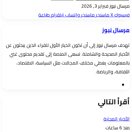
أرسل
مرسال نيوز
فبراير 3, 2026
بريدا
فيسبوك
‫X
ماسنجر
ماسنجر
واتساب
تيلقرام
طباعة
إلكترونيا
مرسال نيوز
تهدف مرسال نيوز إلى أن تكون الخيار الأول للقراء الذين يبحثون عن
الأخبار الصحيحة والشاملة. تسعى المنصة إلى تقديم محتوى غني
بالمعلومات يغطي مختلف المجالات مثل السياسة، الاقتصاد،
الثقافة، والرياضة.
موقع
الويب
أقرأ التالي
الأخبار المحلية
منذ 6 ساعات