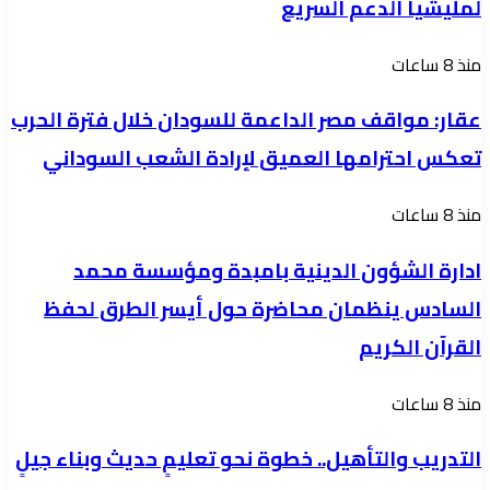
لمليشيا الدعم السريع
خلافات
داخل
عقار:
منذ 8 ساعات
الواجهة
مواقف
الإعلامية
عقار: مواقف مصر الداعمة للسودان خلال فترة الحرب
مصر
لمليشيا
تعكس احترامها العميق لإرادة الشعب السوداني
الداعمة
الدعم
للسودان
السريع
ادارة
منذ 8 ساعات
خلال
الشؤون
فترة
ادارة الشؤون الدينية بامبدة ومؤسسة محمد
الدينية
الحرب
السادس ينظمان محاضرة حول أيسر الطرق لحفظ
بامبدة
تعكس
القرآن الكريم
ومؤسسة
احترامها
محمد
العميق
التدريب
منذ 8 ساعات
السادس
لإرادة
والتأهيل..
ينظمان
التدريب والتأهيل.. خطوة نحو تعليمٍ حديث وبناء جيلٍ
الشعب
خطوة
محاضرة
السوداني