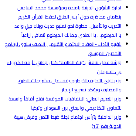
ادارة الشؤون الدينية بامبدة ومؤسسة محمد السادس
ينظمان محاضرة حول أيسر الطرق لحفظ القرآن الكريم
التدريب والتأهيل.. خطوة نحو تعليمٍ حديث وبناء جيلٍ واعد
يا الخرطوم… يا العندي جمالك الخرطوم تتعافى زراعياً
لتقييم الأداء -انعقاد الاجتماع التقييمي النصف سنوي لبرنامج
التحصين الموسع.
ورشة عمل تناقش “بنك الطاقة” كحل وطني لأزمة الكهرباء
في السودان
وزير البنى التحتية بالخرطوم يقف على مشروعات الطرق
والمصارف ويؤكد تسريع الإنجاز
وزير التعليم العالي: الاتفاقيات الموقعة تفتح آفاقاً واسعة
للتعاون الأكاديمي والبحثي بين السودان وتركيا
وزير الداخلية يترأس اجتماع لجنة ضبط الأمن وفرض هيبة
الدولة رقم (13)