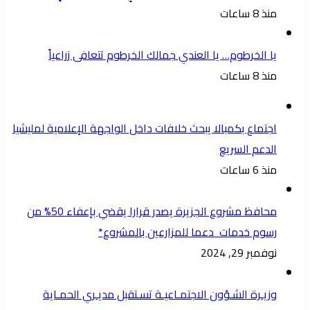
منذ 8 ساعات
يا الخرطوم… يا العندي جمالك الخرطوم تتعافى زراعياً
منذ 8 ساعات
اجتماع بكمبالا يبحث خلافات داخل الواجهة الإعلامية لمليشيا
الدعم السريع
منذ 6 ساعات
محافظ مشروع الجزيرة يصدر قرارا يقضي بإعفاء 50% من
رسوم خدمات دعما للمزارعين بالمشروع*
نوفمبر 29, 2024
وزيـرة الشـؤون الاجتمـاعيـة تسـتقبل مديـري الحمـاية