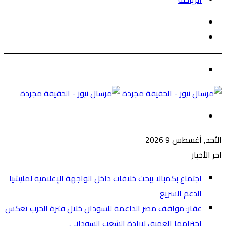
الوضع
بحث
المظلم
عن
الوضع
المظلم
القائمة
الأحد, أغسطس 9 2026
اخر الأخبار
اجتماع بكمبالا يبحث خلافات داخل الواجهة الإعلامية لمليشيا
الدعم السريع
عقار: مواقف مصر الداعمة للسودان خلال فترة الحرب تعكس
احترامها العميق لإرادة الشعب السوداني