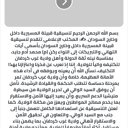
تنسيقية
قبيلة
المسيرية
داخل
وخارج
السودان.
بسم الله الرحمن الرحيم تنسيقية قبيلة المسيرية داخل
✍️:
وخارج السودان. ✍️: المكتب الإعلامي تتقدم تنسيقية
المكتب
قبيلة المسيرية داخل وخارج السودان بأسمى آيات
الإعلامي
التهاني والتبريكات إلى اللواء ركن (م) محمد آدم جايد،
تتقدم
بمناسبة نيله ثقة الدولة وأهل ولاية غرب كردفان
تنسيقية
لتكليفه والياً للولاية. إننا إذ نعرب عن فخرنا واعتزازنا بهذا
قبيلة
التكليف، نسأل الله أن يعينه ويوفقه في أداء هذه
المسيرية
الأمانة العظيمة، خاصة وأن ولاية غرب كردفان تمر
داخل
بمرحلة حساسة تتطلب الحكمة والقيادة الرشيدة. نأمل
وخارج
أن يوفق السيد الوالي في تحرير الولاية من سيطرة
السودان
مليشيا الدعم السريع، وأن يعيد إليها الأمن والاستقرار
بأسمى
بما يخدم مصالح المواطنين ويعزز من مكانة الولاية. كما
آيات
تعلن التنسيقية عن استعدادها الكامل للعمل جنباً إلى
التهاني
جنب مع السيد الوالي، والتعاون في تحقيق الأمن
والتبريكات
والاستقرار لأهالي ولاية غرب كردفان، بما يضمن بناء
إلى
مستقبل أكثر أماناً وازدهاراً للولاية. معاً نحو ولاية آمنة
اللواء