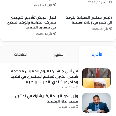
مارس 11, 2025
واعتزازنا
أبريل 25, 2026
بهذا
التكليف،
رئيس مجلس السيادة يتوجة
لنيل الأبيض تشييع شهيدي
نسأل
الي قطر في زيارة رسمية
معركة الكرامة وتؤكد المضي
الله
في مسيرة التنمية
يناير 27, 2026
أن
يناير 13, 2026
يعينه
ويوفقه
في
أداء
الأخيرة
الأشهر
تعليقات
هذه
الأمانة
العظيمة،
في ثاني جلساتها اليوم الخميس محكمة
خاصة
شندي الكبرى تستمع للمتحري في قضية
وأن
ود احيمر شندي: الطيب إبراهيم
ولاية
منذ 10 ساعات
غرب
وزير الدولة بالمالية: يشارك في تدشين
كردفان
منصة بيان الرقمية.
تمر
بمرحلة
منذ 10 ساعات
حساسة