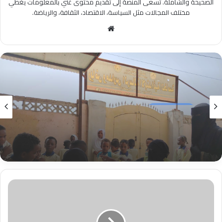
الصحيحة والشاملة. تسعى المنصة إلى تقديم محتوى غني بالمعلومات يغطي
مختلف المجالات مثل السياسة، الاقتصاد، الثقافة، والرياضة.
موقع
الويب
الأخبار المحلية
منذ 11 ساعة
الأخبار المحلية
الغرفة الاتحادية للحملة القومية لوباء الدفتريا
منذ 10 ساعات
تشدد في حصر غير المطعمين لاسترداد هم.
بسم
وزير الدولة بالمالية: يشارك في تدشين منصة
الله
بيان الرقمية.
الرحمن
الرحيم