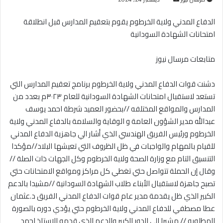
بريدا
الدفاع المدني ولاية الخرطوم يقوم بتعقيم المدارس قبل انطلاقة
إلكترونيا
امتحانات الشهادة السودانية
متابعات مرسال نيوز
دشنت قوات الدفاع المدني ولاية الخرطوم برنامج تعقيم المدارس التي
تستعد لاستقبال امتحانات الشهادة السودانية للعام ٣٠٢٣م بعدد من
المدارس والمواقع المختلفه //بحضور العميد شرطة احمد يوسف
عبدالله مدير الشؤون العامة و الوقاية والسلامة بالدفاع المدني ولاية
الخرطوم ورئيس الفريق الهندسي الذي أشار الي جاهزية الدفاع المدني
للقيام بالمهام والواجبات في ظل الظروف التي تعيشها البلاد//مؤكدا
التنسيق التام مع وزارة الصحة ولاية الخرطوم وكل الجهات ذات الصلة //
وقال إن الحملة تتواصل حتي تغطي كل مراكز ومواقع الامتحانات حتي
تصبح جاهزة لاستقبال الأبناء طلاب الشهادة السودانية //مشيدا بالدعم
الكبير الذي ظل يقدمة مدير عام قوات الدفاع المدني الفريق د.عثمان
عطا مصطفي للدفاع المدني ولاية الخرطوم حتي يؤدي دوره بالصورة
المطلوبه // مشيرا الي الدور الكبير والدعم الذي قدمه الاستاذ احمد