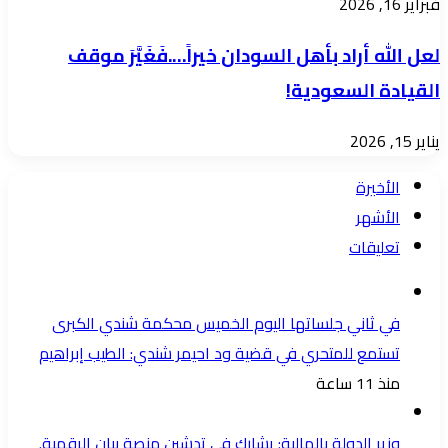
فبراير 16, 2026
لعل الله أراد بأهل السودان خيراً….فَغَيَّرَ موقف
القيادة السعودية!
يناير 15, 2026
الأخيرة
الأشهر
تعليقات
في ثاني جلساتها اليوم الخميس محكمة شندي الكبرى
تستمع للمتحري في قضية ود احيمر شندي: الطيب إبراهيم
منذ 11 ساعة
وزير الدولة بالمالية: يشارك في تدشين منصة بيان الرقمية.