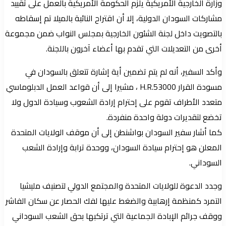
وزارة الخارجية الأمريكية يلزم الحكومة الأمريكية بالعمل على تقييد
مشاركات السودان الدولية، إلا أن اقتراح النائبة بالميلا تم إسقاطه
بالتصويت داخل لجنة الشئون الخارجية بمجلس النواب ضمن مجموعة
أخرى من التعديلات التي تقدم بها أعضاء آخرون باللجنة.
وأكد السفير، أنه لم يتم تضمين أية إشارة تتعلق بالسودان في
مسودة القرار 53000.H.R ، مشيرا إلى أن قواعد العمل الدبلوماسي
متعدد الأطراف تقوم على إحترام إرادة الشعوب وسيادة الدول ولا
تخضع لتقديرات دولة واحدة منفردة.
كما أشار سفير السودان بواشنطن إلى أن موقف الولايات المتحدة
المعلن هو إحترام سيادة السودان، ووحدة ترابة وإرادة الشعب
السوداني.
وجدد الدعوة للولايات المتحدة والمجتمع الدولي لتصنيف مليشيا
التمرد كمنظمة إرهابية والضغط عليها لفك الحصار عن سكان الفاشر
ووقف جرائم الإبادة الجماعية التي ترتكبها بحق الشعب السوداني