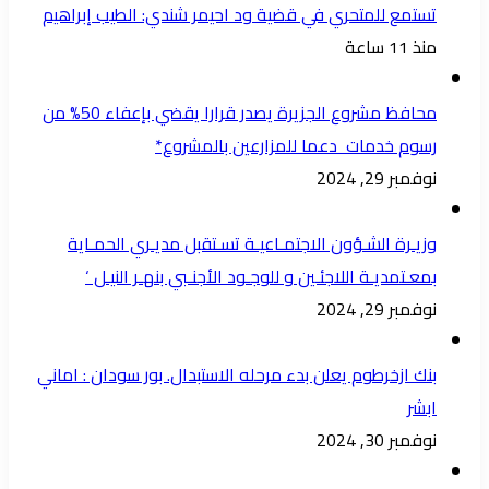
تستمع للمتحري في قضية ود احيمر شندي: الطيب إبراهيم
منذ 11 ساعة
محافظ مشروع الجزيرة يصدر قرارا يقضي بإعفاء 50% من
رسوم خدمات دعما للمزارعين بالمشروع*
نوفمبر 29, 2024
وزيـرة الشـؤون الاجتمـاعيـة تسـتقبل مديـري الحمـاية
بمعـتمديـة اللاجئـين و للوجـود الأجنـبي بنهـر النيـل ‘
نوفمبر 29, 2024
بنك ازخرطوم يعلن بدء مرحله الاستبدال. بور سودان : اماني
ابشر
نوفمبر 30, 2024