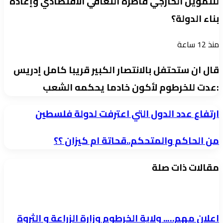
للتمويل الخارجي قاطرة التعافي الاقتصادي وإعادة
بناء الدولة؟
منذ 12 ساعة
قال ان ستحتفل بالانتصار الكبير قريبا كامل إدريس
:عدت للخرطوم لأكون خادما يحكمه الشعب
ارتفاع
ارتفاع عدد الدول التي اعترفت لدولة فلسطين
عدد
من
من الحاكم والمتحكم..قحاتة ام كيزان ؟؟
الدول
الحاكم
التي
مقالات ذات صلة
والمتحكم..قحاتة
اعترفت
ام
لدولة
كيزان
فلسطين
؟؟
اعلان مهم….. ولاية الخرطوم وزارة الزراعة و الثروة