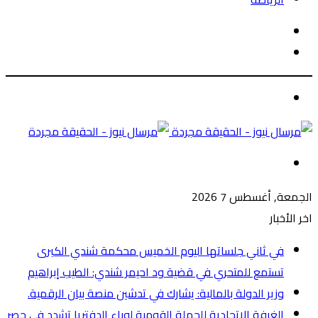
الوضع
بحث
المظلم
عن
الوضع
المظلم
القائمة
الجمعة, أغسطس 7 2026
اخر الأخبار
في ثاني جلساتها اليوم الخميس محكمة شندي الكبرى
تستمع للمتحري في قضية ود احيمر شندي: الطيب إبراهيم
وزير الدولة بالمالية: يشارك في تدشين منصة بيان الرقمية.
الغرفة الاتحادية للحملة القومية لوباء الدفتريا تشدد في حصر