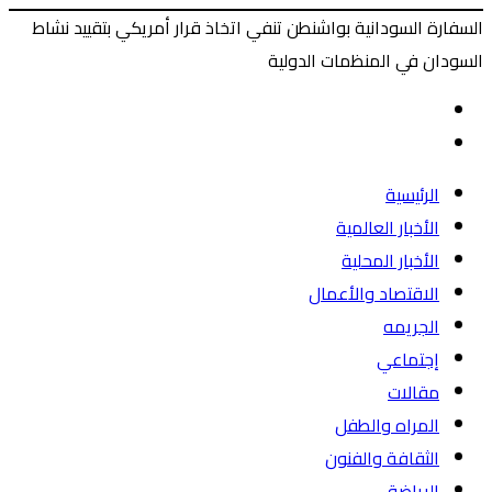
السفارة السودانية بواشنطن تنفي اتخاذ قرار أمريكي بتقييد نشاط
السودان في المنظمات الدولية
‫X
طباعة
ماسنجر
ماسنجر
فيسبوك
المقال
السابق
المقال
التالي
الرئيسية
الأخبار العالمية
الأخبار المحلية
الاقتصاد والأعمال
الجريمه
إجتماعي
مقالات
المراه والطفل
الثقافة والفنون
الرياضة