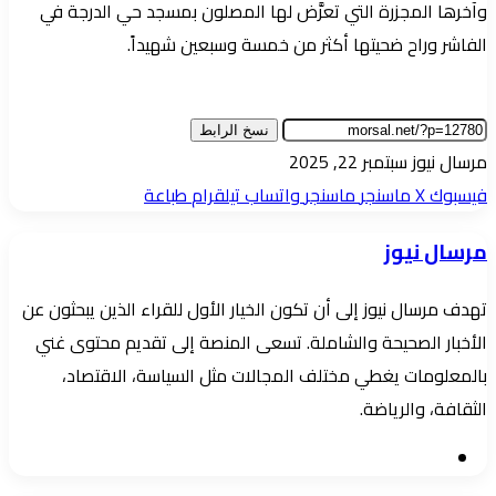
وآخرها المجزرة التي تعرَّض لها المصلون بمسجد حي الدرجة في
الفاشر وراح ضحيتها أكثر من خمسة وسبعين شهيداً.
نسخ الرابط
أرسل
مرسال نيوز
سبتمبر 22, 2025
بريدا
فيسبوك
‫X
ماسنجر
ماسنجر
واتساب
تيلقرام
طباعة
إلكترونيا
مرسال نيوز
تهدف مرسال نيوز إلى أن تكون الخيار الأول للقراء الذين يبحثون عن
الأخبار الصحيحة والشاملة. تسعى المنصة إلى تقديم محتوى غني
بالمعلومات يغطي مختلف المجالات مثل السياسة، الاقتصاد،
الثقافة، والرياضة.
موقع
الويب