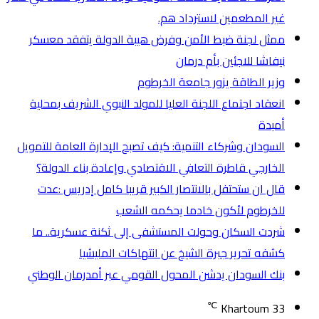
غير المطعمين لاسترداد هم.
ممثل لجنة ضبط الأمن وفرض هيبة الدولة يتفقد معسكر
نيفاشا للاجئين بأم درمان
وزير الطاقة يزور جامعة الخرطوم
انعقاد اجتماع اللجنة العليا للمولد النبوي الشريف بمحلية
أمبدة
السودان وشركاء التنمية: كيف تصبح الإدارة العامة للتمويل
الخارجي قاطرة التعافي الاقتصادي وإعادة بناء الدولة؟
قال ان ستحتفل بالانتصار الكبير قريبا كامل إدريس :عدت
للخرطوم لأكون خادما يحكمه الشعب
شردت السكان وحولت المستشفى إلى ثكنة عسكرية.. ما
كشفه تحرير جبرة الشيخ عن انتهاكات المليشيا
بنك السودان يدشن المحول القومي عبر أمدرمان الوطني
℃
Khartoum
33