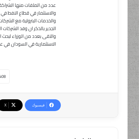
عدد من الملفات منها الشراك
في
والاستثمار في قطاع النفط في 
ذكري
والخدمات البترولية مع الشركات
الشيخ
الجدير بالذكر ان وفد الشركات ا
ابوعزة
والتقى بعدد من الوزراء لبحث 
رجل
الاستثمارية في السودان في عد
النبراس
المتوهج
منذ يوم واحد
في ذكري الشيخ ابوع
المتوهج
فيسبوك
‫X