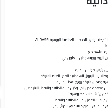
انيه
وقعت شركات نفط روسية بينها شركة الراسي للخدمات العالمية الروسية AL RASSI
I
رة تفاهم مع
ول اليوم ببورتسودان للتعاون في
ين رئيس مجلس الادارة
انابيب البترول السودانية المدير العام للشركة
ية وممثل شركة زرويج نفط الروسية.
محمد عوض الخير وكيل وزارة الطاقة والنفط بالانابة على
كون ل” شركات نفط روسية “
قيادات العمل بوزارة الطاقة والنفط
ي والاداري للتمهيد للاتفاق النهائي على