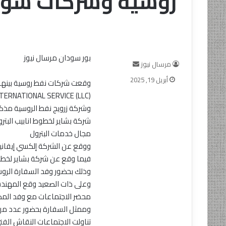
روسيه وشركات سود
بور سودان مرسال نيوز
أرسل
مرسال نيوز
بريدا
أبريل 19, 2025
إلكترونيا
NTERNATIONAL SERVICE (LLC)
وشركة زرويج نفط الروسية مذك
شركة بشاير لخطوط انابيب البتر
مجال خدمات البترول
ووقع عن الشركة إلكسي إيفاني
فيما وقع عن شركة بشاير لخطوط 
وذلك بحضور وفد السفارة الروس
وعلى ذات الصعيد وقع المهندس 
محضر الاجتماعات مع وفد الم
وممثل السفارة بحضور عدد من 
تناولت الاجتماعات النقاش الفن