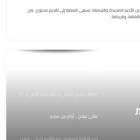
ون عن الأخبار الصحيحة والشاملة. تسعى المنصة إلى تقديم محتوى غني
لتجارة البرية بين السودان ومصر: تشوهات
قافة، والرياضة.
هيكلية في التبادل التجاري وآثارها على ميزان
المدفوعات والاستقرار النقدي
يارائع الفؤاد
بيان صحفي رقم ٤ ​عن الموقف الكهربائي في
البلاد
البرهان وضياع الفرص الثمينة: خيبة الأمل (2-3)
هاني صلاح… أكثر من سفير
وزير الطاقة يستعرض مع مؤتمر خريجي شعب