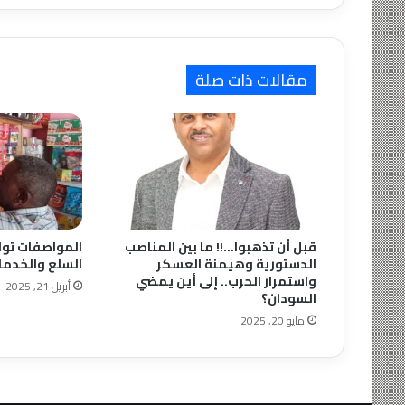
الإصحاح
بالتعاون
مع
منظمة
مقالات ذات صلة
اليونسيف
قبل أن تذهبوا…!! ما بين المناصب
المواصفات توا
الدستورية وهيمنة العسكر
السلع والخدمات
واستمرار الحرب.. إلى أين يمضي
أبريل 21, 2025
السودان؟
مايو 20, 2025