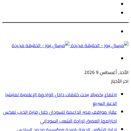
الوضع
بحث
المظلم
عن
الوضع
المظلم
القائمة
الأحد, أغسطس 9 2026
اخر الأخبار
اجتماع بكمبالا يبحث خلافات داخل الواجهة الإعلامية لمليشيا
الدعم السريع
عقار: مواقف مصر الداعمة للسودان خلال فترة الحرب تعكس
احترامها العميق لإرادة الشعب السوداني
ادارة الشؤون الدينية بامبدة ومؤسسة محمد السادس