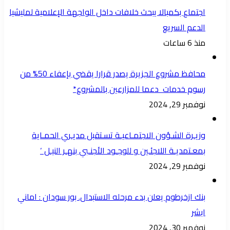
اجتماع بكمبالا يبحث خلافات داخل الواجهة الإعلامية لمليشيا
الدعم السريع
منذ 6 ساعات
محافظ مشروع الجزيرة يصدر قرارا يقضي بإعفاء 50% من
رسوم خدمات دعما للمزارعين بالمشروع*
نوفمبر 29, 2024
وزيـرة الشـؤون الاجتمـاعيـة تسـتقبل مديـري الحمـاية
بمعـتمديـة اللاجئـين و للوجـود الأجنـبي بنهـر النيـل ‘
نوفمبر 29, 2024
بنك ازخرطوم يعلن بدء مرحله الاستبدال. بور سودان : اماني
ابشر
نوفمبر 30, 2024