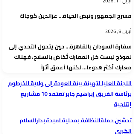
أبريل 11, 2026
مسرح الجمهور ونبض الحياة… عزالدين كوجاك
أبريل 8, 2026
سفارة السودان بالقاهرة… حين يتحول التحدي إلى
نموذج ليست كل المعارك تُخاض بالسلاح، فهناك
معارك أكثر هدوءا… لكنها أعمق أثراً
اللجنة
اللجنة العليا لتهيئة بيئة العودة إلى ولاية الخرطوم
العليا
برئاسة الفريق إبراهيم جابر تعتمد 10 مشاريع
لتهيئة
إنتاجية
بيئة
العودة
تدشين
تدشين حملةالنظافة بمحلية امبدة بدارالسلام
إلى
حملةالنظافة
الكبري