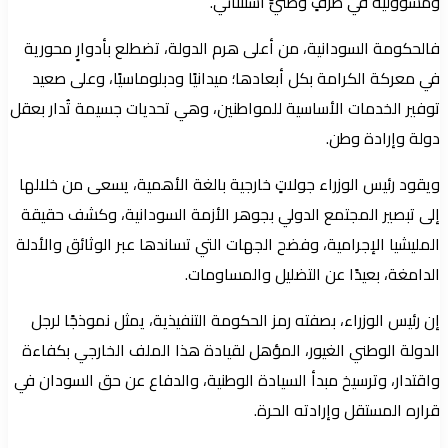
ومسؤولية في ظرفٍ وطنيٍّ استثنائي.
فالحكومة السودانية، من أعلى هرم الدولة، تضطلع بأدوارٍ محورية
في معركة الكرامة بكل أبعادها؛ ميدانيًا ودبلوماسيًا، وعلى صعيد
توفير الخدمات الأساسية للمواطنين، وهي تحديات جسيمة تُدار بعقل
دولة وإرادة وطن.
ويقود رئيس الوزراء جولاتٍ خارجية بالغة الأهمية، يسعى من خلالها
إلى تبصير المجتمع الدولي بجوهر الأزمة السودانية، وكشف حقيقة
المليشيا الإجرامية، وفضح الجهات التي تساندها عبر الوثائق والأدلة
الدامغة، بعيدًا عن التضليل والمساومات.
إن رئيس الوزراء، بصفته رمز الحكومة التنفيذية، يمثل نموذجًا لرجل
الدولة الوطني الغيور، المؤهل لقيادة هذا الملف الخارجي بكفاءة
واقتدار، وترسيخ مبدأ السيادة الوطنية، والدفاع عن حق السودان في
قراره المستقل وإرادته الحرة.