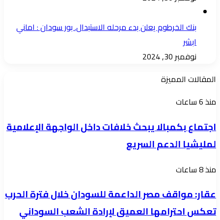
بنك الخرطوم يعلن بدء مرحله الاستبدال. بور سودان : اماني
ابشر
نوفمبر 30, 2024
المقالات المميزة
اجتماع
منذ 6 ساعات
بكمبالا
اجتماع بكمبالا يبحث خلافات داخل الواجهة الإعلامية
يبحث
لمليشيا الدعم السريع
خلافات
داخل
عقار:
منذ 8 ساعات
الواجهة
مواقف
الإعلامية
عقار: مواقف مصر الداعمة للسودان خلال فترة الحرب
مصر
لمليشيا
تعكس احترامها العميق لإرادة الشعب السوداني
الداعمة
الدعم