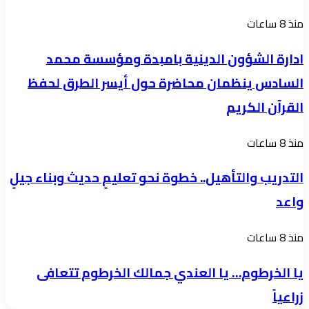
للسودان
السريع
ادارة
منذ 8 ساعات
خلال
الشؤون
فترة
ادارة الشؤون الدينية بامبدة ومؤسسة محمد
الدينية
الحرب
السادس ينظمان محاضرة حول أيسر الطرق لحفظ
بامبدة
تعكس
القرآن الكريم
ومؤسسة
احترامها
محمد
العميق
التدريب
منذ 8 ساعات
السادس
لإرادة
والتأهيل..
ينظمان
التدريب والتأهيل.. خطوة نحو تعليمٍ حديث وبناء جيلٍ
الشعب
خطوة
محاضرة
السوداني
واعد
نحو
حول
تعليمٍ
أيسر
يا
منذ 8 ساعات
حديث
الطرق
الخرطوم…
وبناء
يا الخرطوم… يا العندي جمالك الخرطوم تتعافى
لحفظ
يا
جيلٍ
القرآن
زراعياً
العندي
واعد