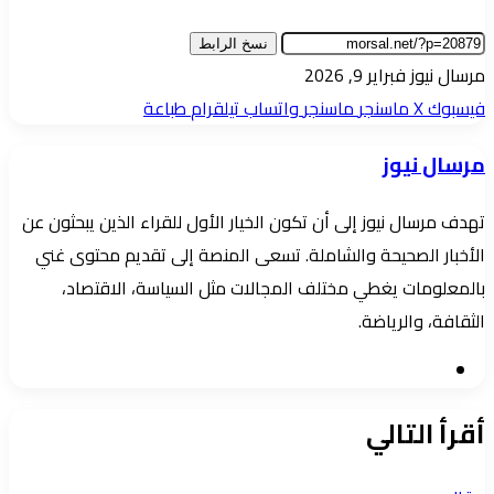
نسخ الرابط
أرسل
مرسال نيوز
فبراير 9, 2026
بريدا
فيسبوك
‫X
ماسنجر
ماسنجر
واتساب
تيلقرام
طباعة
إلكترونيا
مرسال نيوز
تهدف مرسال نيوز إلى أن تكون الخيار الأول للقراء الذين يبحثون عن
الأخبار الصحيحة والشاملة. تسعى المنصة إلى تقديم محتوى غني
بالمعلومات يغطي مختلف المجالات مثل السياسة، الاقتصاد،
الثقافة، والرياضة.
موقع
الويب
أقرأ التالي