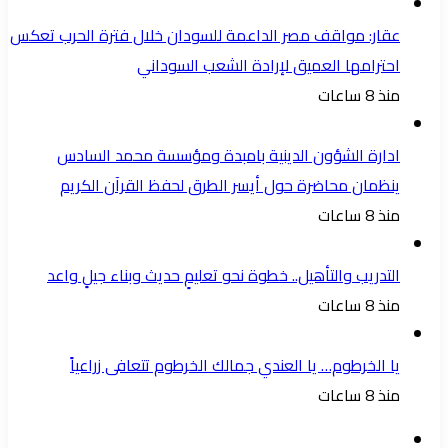
عقار: مواقف مصر الداعمة للسودان خلال فترة الحرب تعكس
احترامها العميق لإرادة الشعب السوداني
منذ 8 ساعات
ادارة الشؤون الدينية بامبدة ومؤسسة محمد السادس
ينظمان محاضرة حول أيسر الطرق لحفظ القرآن الكريم
منذ 8 ساعات
التدريب والتأهيل.. خطوة نحو تعليمٍ حديث وبناء جيلٍ واعد
منذ 8 ساعات
يا الخرطوم… يا العندي جمالك الخرطوم تتعافى زراعياً
منذ 8 ساعات