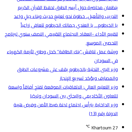
ينظمان محاضرة حول أيسر الطرق لحفظ القرآن الكريم
التدريب والتأهيل.. خطوة نحو تعليمٍ حديث وبناء جيلٍ واعد
يا الخرطوم… يا العندي جمالك الخرطوم تتعافى زراعياً
لتقييم الأداء -انعقاد الاجتماع التقييمي النصف سنوي لبرنامج
التحصين الموسع.
ورشة عمل تناقش “بنك الطاقة” كحل وطني لأزمة الكهرباء
في السودان
وزير البنى التحتية بالخرطوم يقف على مشروعات الطرق
والمصارف ويؤكد تسريع الإنجاز
وزير التعليم العالي: الاتفاقيات الموقعة تفتح آفاقاً واسعة
للتعاون الأكاديمي والبحثي بين السودان وتركيا
وزير الداخلية يترأس اجتماع لجنة ضبط الأمن وفرض هيبة
الدولة رقم (13)
℃
Khartoum
27