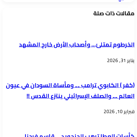
ولاية
بمحلية
الخرطوم
مقالات ذات صلة
امبدة
برئاسة
بدارالسلام
الفريق
الكبري
إبراهيم
الخرطوم تمتلئ… وأصحاب الأرض خارج المشهد
جابر
تعتمد
يناير 31, 2026
10
مشاريع
(كفر ) الكابوي ترامب ۔۔ ومأساة السودان في عيون
إنتاجية
العالم ۔۔ والصلف الإسرائيلي ينتزع القدس !!
فبراير 10, 2026
كأسات العطا ترهب الجنجويد … قاسم فرحنا