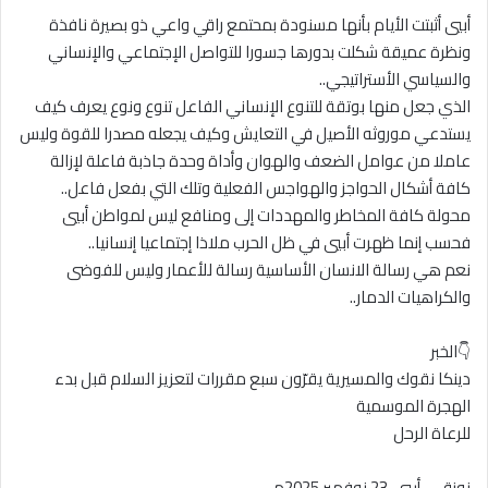
أبيي أثبتت الأيام بأنها مسنودة بمحتمع راقي واعي ذو بصيرة نافذة
ونظرة عميقة شكلت بدورها جسورا للتواصل الإجتماعي والإنساني
والسياسي الأستراتيجي..
الذي جعل منها بوتقة للتنوع الإنساني الفاعل تنوع ونوع يعرف كيف
يستدعي موروثه الأصيل في التعايش وكيف يجعله مصدرا للقوة وليس
عاملا من عوامل الضعف والهوان وأداة وحدة جاذبة فاعلة لإزالة
كافة أشكال الحواجز والهواجس الفعلية وتلك التي بفعل فاعل..
محولة كافة المخاطر والمهددات إلى ومنافع ليس لمواطن أبيي
فحسب إنما ظهرت أبيي في ظل الحرب ملاذا إجتماعيا إنسانيا..
نعم هي رسالة الانسان الأساسية رسالة للأعمار وليس للفوضى
والكراهيات الدمار..
👇الخبر
دينكا نقوك والمسيرية يقرّون سبع مقررات لتعزيز السلام قبل بدء
الهجرة الموسمية
للرعاة الرحل
نونق – أبيي، 23 نوفمبر 2025م