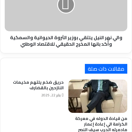
انفتاح
بوزير
افقي
الثروة
ورأسي
الحيوانية
للجهاز
والسمكية
وأكد
بانها
والي نهر النيل يلتقي بوزير الثروة الحيوانية والسمكية
المخرج
وأكد بانها المخرج الحقيقي للاقتصاد الوطني
الحقيقي
للاقتصاد
الوطني
مقالات ذات صلة
حريق ضخم يلتهم مخيمات
النازحين بالقضارف
يناير 22, 2025
من قيادة الدوله في معركة
الكرامة الي إعادة إعمار
مادمرته الحرب سيف النصر