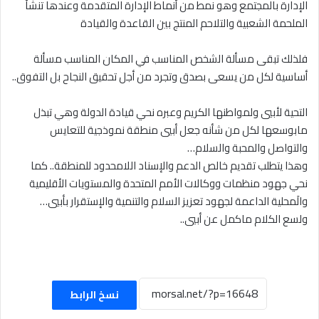
الإدارة بالمجتمع وهو نمط من أنماط الإدارة المتقدمة وعندها تنشأ
الملحمة الشعبية والتلاحم المنتج بين القاعدة والقيادة
فلذلك تبقى مسألة الشخص المناسب في المكان المناسب مسألة
أساسية لكل من يسعى بصدق وتجرد من أجل تحقيق النجاح بل التفوق..
التحية لأبيي ولمواطنها الكريم وعبره نحي قيادة الدولة وهي تبذل
مابوسعها لكل من شأنه جعل أبيي منطقة نموذجية للتعايس
والتواصل والمحبة والسلام…
وهذا يتطلب تقديم خالص الدعم والإسناد اللامحدود للمنطقة.. كما
نحي جهود منظمات ووكالات الأمم المتحدة والمستويات الأقليمية
والَمحلية الداعمة لجهود تعزيز السلام والتنمية والإستقرار بأبيي…
ولسع الكلام ماكمل عن أبيي..
نسخ الرابط