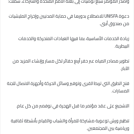
وأصدر المؤتمر سبع توصيات إلى بعثة الأمم المتحدة والشركاء، شملت:
دعوة UNISFA للاضطلاع بدورها في حماية المدنيين وإخراج المليشيات
من صندوق أبيي.
زيادة الخدمات الأساسية، بما فيها العيادات المتحركة والخدمات
البيطرية.
تطوير مصادر المياه عبر حفر أربع حفائر لكل مسار وإنشاء المزيد من
الآبار.
فتح الطرق التي تربط القرى وتوفير وسائل الحركة وأجهزة الاتصال للجنة
المسارات.
التشجيع على عقد مؤتمر ما قبل الهجرة في نوفمبر من كل عام.
تنظيم ورش توعوية مشتركة للمرأة والشباب والقيام بأنشطة ثقافية
ورياضية بين المجتمعين.