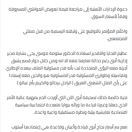
دعوة الإدارات الأهلية إلى مراجعة قيمة تعويض المواشي المسروقة
وفقاً لأسعار السوق.
واختُتم المؤتمر بالتوقيع على وثيقته الرسمية من قبل ممثلي
المجتمعين،
عظيم التحايا والتقدير لسعادة الدكتور سلومة موسى يحى بشارة مدير
إدارية أبيي رغم حداثة تعارفنا معه الا انه ومن خلال حوار قصير رشيق
أجرته معه الرؤى المتجددة ثبت بأنه قدر مسئولية الملف ببعده الإطاري
وتفاصيله وطوارئ المسئولية قدر المسئولية هو والذين معه إستنادا
على رأي المثل الشعبي العريق ( الراجل برحالو والكريم بأم عيالو )
تحية خالصة كذلك لصحيفة أبيي الآن التي أوردت الخبر بمهنية عالية الأمر
الذي جعلنا وغيرنا قراءة ما ورائه بزوايا متعددة اجتماعية سياسية
اقتصادية تعايشية بيئية ونظرة مستقبلية واعية واعدة..
نعم سر أسرار نجاح أبيي قيادة وأعيان وقاعدة هي إعتمادها أسلوب