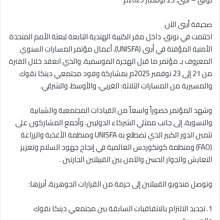
صحيفة أبيي اﻵن
اختتمت في نونق، داخل مقر الكتيبة الهندية التابعة لبعثة الأمم المتحدة
الأمنية المؤقتة في أبيي (UNISFA)، أعمال مؤتمر المسارات السنوي
المعروف بـ مؤتمر ما قبل الهجرة الموسمية، والذي انعقد خلال الفترة
من 21 إلى 23 نوفمبر 2025م بمشاركة وفود مجتمعي دينكا نقوك
والمسيرية من المسارات الثلاثة: الغربي، والأوسط، والشرقي.
وشهد المؤتمر حضوراً واسعاً من القيادات المجتمعية والشبابية
والنسوية، إلى جانب ممثلي الشركاء الدوليين. وأجمع المشاركون على
تثمين الدور الكبير الذي تضطلع به UNISFA ومنظمة الأغذية والزراعة
(FAO) ومنظمة كونكوردس العالمية في إنجاح جهود السلام وتعزيز
التعايش والجوار الحسن والآمن بين القبيلتين الجارتين .
وتوصل مندوبو القبيلتين إلى حزمة من القرارات الجوهرية، أبرزها:
1. تجديد الالتزام بالاتفاقيات السابقة بين مجتمعي دينكا نقوك