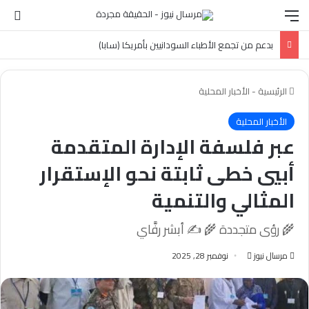
القائمة
الو
بدعم من تجمع الأطباء السودانيين بأمريكا (سابا)
الرئيسية
-
الأخبار المحلية
الأخبار المحلية
عبر فلسفة الإدارة المتقدمة
أبيي خطى ثابتة نحو الإستقرار
المثالي والتنمية
🌾 رؤى متجددة 🌾 ✍️ أبشر رفَّاي
أرسل
مرسال نيوز
نوفمبر 28, 2025
بريدا
إلكترونيا