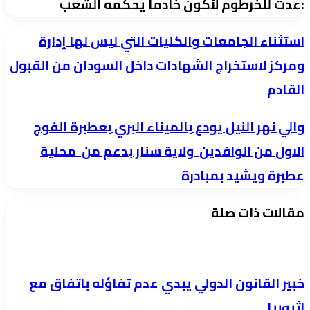
:عدت للخرطوم لأكون خادما يحكمه الشعب
استثناء
استثناء الجامعات والكليات التي ليس لها إدارة
الجامعات
ومركز لاستخراج الشهادات داخل السودان من القبول
والكليات
القادم
التي
ليس
والي
والي نهر النيل يودع بالميناء البري بعطبرة الفوج
لها
نهر
الاول من الوافدين ولاية سنار بدعم من محلية
إدارة
النيل
عطبرة ويشيد بمبادرة
ومركز
يودع
لاستخراج
بالميناء
مقالات ذات صلة
الشهادات
البري
داخل
بعطبرة
السودان
الفوج
خبير القانون الدولي يبدي عدم تفاؤله باتفاق مع
من
الاول
اثيوبيا
القبول