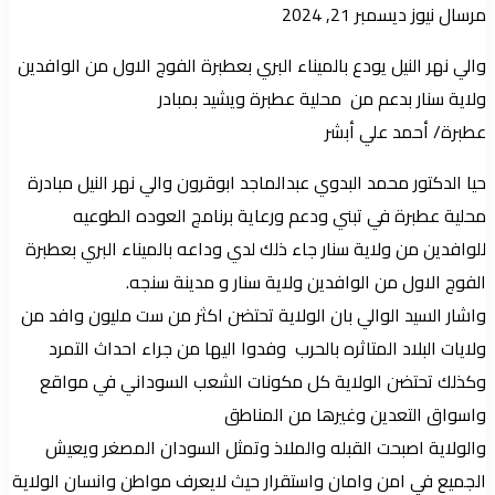
أرسل
مرسال نيوز
ديسمبر 21, 2024
بريدا
والي نهر النيل يودع بالميناء البري بعطبرة الفوج الاول من الوافدين
إلكترونيا
ولاية سنار بدعم من محلية عطبرة ويشيد بمبادر
عطبرة/ أحمد علي أبشر
حيا الدكتور محمد البدوي عبدالماجد ابوقرون والي نهر النيل مبادرة
محلية عطبرة في تبني ودعم ورعاية برنامج العوده الطوعيه
للوافدين من ولاية سنار جاء ذلك لدي وداعه بالميناء البري بعطبرة
الفوج الاول من الوافدين ولاية سنار و مدينة سنجه.
واشار السيد الوالي بان الولاية تحتضن اكثر من ست مليون وافد من
ولايات البلاد المتاثره بالحرب وفدوا اليها من جراء احداث التمرد
وكذلك تحتضن الولاية كل مكونات الشعب السوداني في مواقع
واسواق التعدين وغيرها من المناطق
والولاية اصبحت القبله والملاذ وتمثل السودان المصغر ويعيش
الجميع في امن وامان واستقرار حيث لايعرف مواطن وانسان الولاية