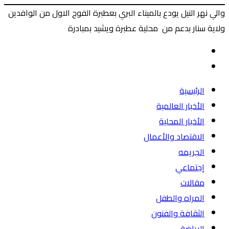
والي نهر النيل يودع بالميناء البري بعطبرة الفوج الاول من الوافدين
ولاية سنار بدعم من محلية عطبرة ويشيد بمبادرة
‫X
طباعة
ماسنجر
ماسنجر
فيسبوك
المقال
السابق
المقال
التالي
الرئيسية
الأخبار العالمية
الأخبار المحلية
الاقتصاد والأعمال
الجريمه
إجتماعي
مقالات
المراه والطفل
الثقافة والفنون
الرياضة