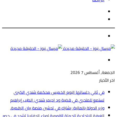
الوضع
بحث
المظلم
عن
الوضع
المظلم
القائمة
الجمعة, أغسطس 7 2026
اخر الأخبار
في ثاني جلساتها اليوم الخميس محكمة شندي الكبرى
تستمع للمتحري في قضية ود احيمر شندي: الطيب إبراهيم
وزير الدولة بالمالية: يشارك في تدشين منصة بيان الرقمية.
الغرفة الاتحادية للحملة القومية لوباء الدفتريا تشدد في حصر