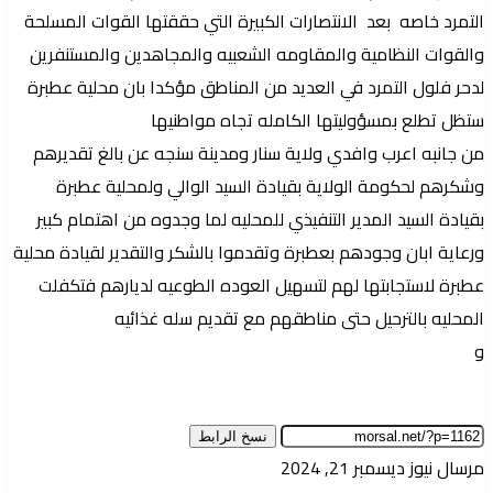
التمرد خاصه بعد الانتصارات الكبيرة التي حققتها القوات المسلحة
والقوات النظامية والمقاومه الشعبيه والمجاهدين والمستنفرين
لدحر فلول التمرد في العديد من المناطق مؤكدا بان محلية عطبرة
ستظل تطلع بمسؤوليتها الكامله تجاه مواطنيها
من جانبه اعرب وافدي ولاية سنار ومدينة سنجه عن بالغ تقديرهم
وشكرهم لحكومة الولاية بقيادة السيد الوالي ولمحلية عطبرة
بقيادة السيد المدير التنفيذي للمحليه لما وجدوه من اهتمام كبير
ورعاية ابان وجودهم بعطبرة وتقدموا بالشكر والتقدير لقيادة محلية
عطبرة لاستجابتها لهم لتسهيل العوده الطوعيه لديارهم فتكفلت
المحليه بالترحيل حتى مناطقهم مع تقديم سله غذائيه
و
نسخ الرابط
أرسل
مرسال نيوز
ديسمبر 21, 2024