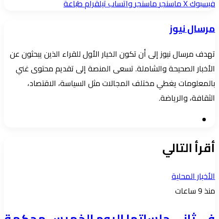
بريدا
فيسبوك
‫X
ماسنجر
ماسنجر
واتساب
تيلقرام
طباعة
إلكترونيا
مرسال نيوز
تهدف مرسال نيوز إلى أن تكون الخيار الأول للقراء الذين يبحثون عن
الأخبار الصحيحة والشاملة. تسعى المنصة إلى تقديم محتوى غني
بالمعلومات يغطي مختلف المجالات مثل السياسة، الاقتصاد،
الثقافة، والرياضة.
موقع
الويب
أقرأ التالي
الأخبار المحلية
منذ 9 ساعات
في ثاني جلساتها اليوم الخميس محكمة