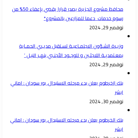
محافظ مشروع الجزيرة يصدر قرارا يقضي بإعفاء 50% من
رسوم خدمات دعما للمزارعين بالمشروع*
نوفمبر 29, 2024
وزيـرة الشـؤون الاجتمـاعيـة تسـتقبل مديـري الحمـاية
بمعـتمديـة اللاجئـين و للوجـود الأجنـبي بنهـر النيـل ‘
نوفمبر 29, 2024
بنك ازخرطوم يعلن بدء مرحله الاستبدال. بور سودان : اماني
ابشر
نوفمبر 30, 2024
بنك الخرطوم يعلن بدء مرحله الاستبدال. بور سودان : اماني
ابشر