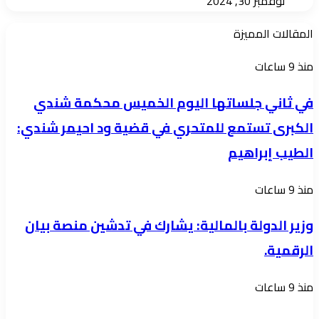
نوفمبر 30, 2024
المقالات المميزة
في
منذ 9 ساعات
ثاني
في ثاني جلساتها اليوم الخميس محكمة شندي
جلساتها
الكبرى تستمع للمتحري في قضية ود احيمر شندي:
اليوم
الطيب إبراهيم
الخميس
محكمة
وزير
منذ 9 ساعات
شندي
الدولة
الكبرى
وزير الدولة بالمالية: يشارك في تدشين منصة بيان
بالمالية:
تستمع
الرقمية.
يشارك
للمتحري
في
في
الغرفة
منذ 9 ساعات
تدشين
قضية
الاتحادية
منصة