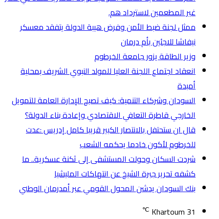
غير المطعمين لاسترداد هم.
ممثل لجنة ضبط الأمن وفرض هيبة الدولة يتفقد معسكر
نيفاشا للاجئين بأم درمان
وزير الطاقة يزور جامعة الخرطوم
انعقاد اجتماع اللجنة العليا للمولد النبوي الشريف بمحلية
أمبدة
السودان وشركاء التنمية: كيف تصبح الإدارة العامة للتمويل
الخارجي قاطرة التعافي الاقتصادي وإعادة بناء الدولة؟
قال ان ستحتفل بالانتصار الكبير قريبا كامل إدريس :عدت
للخرطوم لأكون خادما يحكمه الشعب
شردت السكان وحولت المستشفى إلى ثكنة عسكرية.. ما
كشفه تحرير جبرة الشيخ عن انتهاكات المليشيا
بنك السودان يدشن المحول القومي عبر أمدرمان الوطني
℃
Khartoum
31