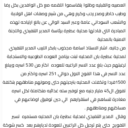
العصبيه والقبليه وظلوا يتقاسموا اللقمه مع كل الوافدين بكل رضا
وطيب خاطر وصدر رحب وكرم وهي من شيم وصفات اهل الولاية
والشعب السوداني عامة وعبر السيد الوالي عن بالغ ارتياحه لهذه
المبادرة التي قادتها محلية عطبرة برئاسة المدير التنفيذي واللجنة
الامنية بالمحلية
من جانبه. اشار الاستاذ اسامة مجذوب بابكر اللبيب المدير التنفيذي
لمحلية عطبرة بان المحليه تبنت برنامج العوده الطوعيه والاستجابة
لرغبتهم حيث بلغ عدد الاسر الراغبه للعوده اكثر من 530 اسره ويبلغ
عدد الاسر في هذا الفوج الاول حوالي 251 اسره واكثر من
1500فردا وتكفلت المحليه بترحيلهم حتى وصولهم مناطقهم بتكلفة
تفوق ال45 مليار جنيه مع توفير سله غذائيه متكاملة لكل اسره
مغادرة لتساهم في استقرارهم الي حين توفيق اوضاعهم في
مساكنهم ومناطقهم .
وقال المدير التنفيذي لمحلية عطبرة بان المحليه مستمره تسير
التفويج حتى يتم ترحيل كل الراغبين للعودة لديارهم بعد كسر شوكة