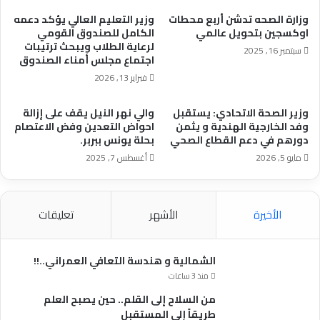
هذا
وزارة الصحه تدشن أربع محطات
وزير التعليم العالي يؤكد دعمه
الصباح
اوكسجين بتحويل عالمي
الكامل للصندوق القومي
في
لرعاية الطلاب ويبحث ترتيبات
سبتمبر 16, 2025
محور
اجتماع مجلس أمناء الصندوق
شرق
فبراير 13, 2026
الجزيرة
.
وزير الصحة الاتحادي: يستقبل
والي نهر النيل يقف على إزالة
وكما
وفد الخارجية الهندية و يثمن
احواض التعدين وفض الاعتصام
أعلن
دورهم في دعم القطاع الصحي
بحلة يونس ببربر.
وزير
مايو 5, 2026
أغسطس 7, 2025
الدفاع
عن
إنسحاب
المليشيا
الأخيرة
الأشهر
تعليقات
من
مصنع
السكر
الشمالية و هندسة التعافي العمراني..!!
بسنار
منذ 3 ساعات
واستلامه
من السلاح إلى القلم.. حين يصبح العلم
من
طريقاً إلى المستقبل
قبل