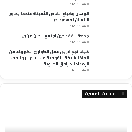
القوات
منذ 3 ساعات
المسلحة
البرهان وضياع الفرص الثمينة: عندما يحاور
.
الانسان نفسه(3-3)..
وكشف
منذ 5 ساعات
وزير
الدفاع
جمعة الفقد حين اجتمع الحزن مرتين
عن
منذ 5 ساعات
تدمير
كيف نجح فريق عمل الطوارئ الكهرباء من
فزع
انفاذ الشبكة. القومية من الانهيار وتامين
بالعباسية
الإمداد المرافق الحيوية
قادم
منذ 7 ساعات
لإسناد
المليشيا
بمحلية
أم
المقالات المميزة
روابة
بشمال
الشمالية
كردفان
و
من
هندسة
قبل
التعافي
متحرك
العمراني..!!