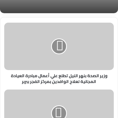
وزير
الصحة
بنهر
النيل
تطلع
علي
أعمال
مبادرة
العيادة
المجانية
وزير الصحة بنهر النيل تطلع علي أعمال مبادرة العيادة
لعلاج
المجانية لعلاج الوافدين بمركز الفجر ببربر
الوافدين
بمركز
علن
الفجر
استلام
ببربر
مصنع
سكر
سنار