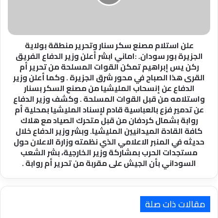
وتحرير
منطقة
بولاية
الجزيرة
بور
علن استلام مصنع سكر سنار وتحرير منطقة بولاية
سودان.
الجزيرة بور سودان. :اماني ابشر أعلن وزير الدفاع الفريق
:اماني
ركن يس إبراهيم تمكن القوات المسلحة من تحرير أم
ابشر
القرى هذا الصباح في محور شرق الجزيرة . وكما أعلن وزير
أعلن
الدفاع عن إنسحاب المليشيا من مصنع السكر بسنار
وزير
واستلامه من قبل القوات المسلحة . وكشف وزير الدفاع
الدفاع
عن تدمير فزع بالعباسية قادم لإسناد المليشيا بمحلية أم
الفريق
روابة بشمال كردفان من قبل متحرك الصياد مع هلاك
ركن
كافة القادة الميدانيين المليشيا. وبشر وزير الدفاع خلال
يس
حديثه في المنبر الاعلامي الذي نظمته وزارة الاعلان حول
إبراهيم
مستجدات الحرب بمشاركة وزير الخارجية، بشر الشعب
تمكن
السوداني بأن الجيش على مقربة من تحرير أم روابة .
القوات
المسلحة
من
تحرير
مقالات ذات صلة
أم
القرى