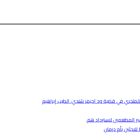
متحري في قضية ود احيمر شندي: الطيب إبراهيم
غير المطعمين لاسترداد هم.
لاجئين بأم درمان