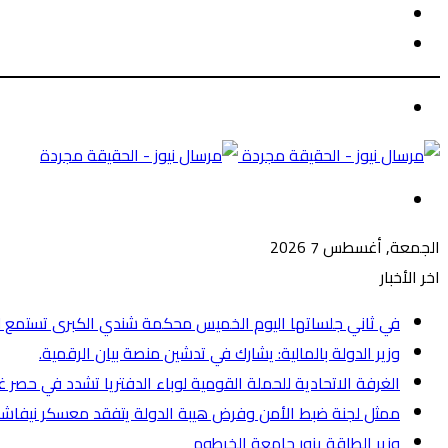
الوضع
بحث
المظلم
عن
الوضع
المظلم
القائمة
الجمعة, أغسطس 7 2026
اخر الأخبار
في ثاني جلساتها اليوم الخميس محكمة شندي الكبرى تستمع لل
وزير الدولة بالمالية: يشارك في تدشين منصة بيان الرقمية.
الغرفة الاتحادية للحملة القومية لوباء الدفتريا تشدد في حصر 
ممثل لجنة ضبط الأمن وفرض هيبة الدولة يتفقد معسكر نيفاشا ل
وزير الطاقة يزور جامعة الخرطوم