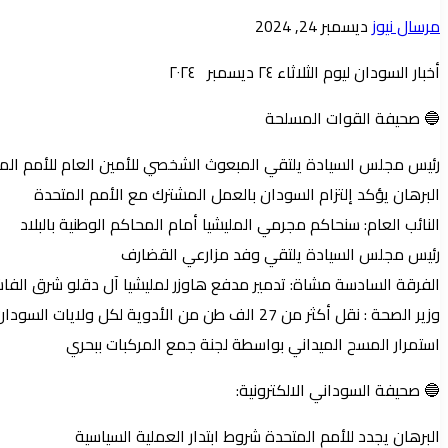
أرسل
مرسال نيوز
ديسمبر 24, 2024
بريدا
أخبار السودان ليوم الثلاثاء ٢٤ ديسمبر ٢٠٢٤
إلكترونيا
🔵 صحيفة القوات المسلحة
رئيس مجلس السيادة يلتقي المبعوث الشخصي للأمين العام للأمم الم
البرهان يؤكد إلتزام السودان بالعمل المشترك مع الأمم المتحدة
النائب العام: سنحاكم مجرمي المليشيا أمام المحاكم الوطنية بالبلاد
رئيس مجلس السيادة يلتقي وفد مزارعي القضارف
الفرقة السادسة مشاة: تدمير مدفع هاوزر لمليشيا آل دقلو شرق الفاش
وزير الصحة : نقل أكثر من 27 الف طن من الأدوية لكل ولايات السودان بمبلغ 74 مليار
استمرار المسح الميداني بواسطة لجنة جمع المركبات ببحري
🔵 صحيفة السوداني الالكترونية:
البرهان يجدد للأمم المتحدة شروط ابتدار العملية السياسية