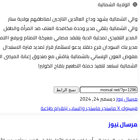
🔵 الولاية الشمالية
والي الشمالية يشهد وداع العائدين النازحين لمناطقهم بولاية سنار
والي الشمالية يلتقي مدير وحدة مكافحة العنف ضد المرأة والطفل
المدير التنفيذي لمحلية الدبة يتفقد مصابي معركة التمتام ويرفع االتم
مدير بنك السودان فرع دنقلا يدعو لاستثمار قرار تمديد فترة الاستبدال
مفوض العون الإنساني بالشمالية يناقش مع صندوق إعانة المرضى الكو
الشمالية تستعد لتنفيذ حملة التطعيم بلقاح الكوليرا
نسخ الرابط
أرسل
مرسال نيوز
ديسمبر 24, 2024
بريدا
فيسبوك
‫X
ماسنجر
ماسنجر
واتساب
تيلقرام
طباعة
إلكترونيا
مرسال نيوز