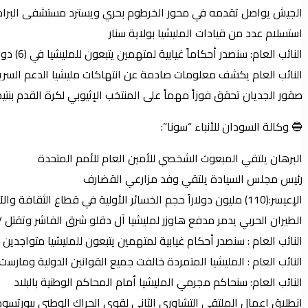
الجيش يواصل تقدمه في محور الخرطوم بحري ويسترد مستشفى البراحة
استسلام عدد من قيادات المليشيا بولاية سنار
النائب العام: سنصدر أحكاماً غيابية لمتهمين يتبعون للمليشيا في (6) دول
النائب العام يكشف معلومات صادمة عن انتهاكات مليشيا الدعم السري
صقور الجديان تحقق فوزاً مهماً على المنتخب الإثيوبي لكرة القدم بنتيجة (2-0) في المباراة التي جمعتهما ضمن تصفيات كأس الأمم الأ
🔵 وكالة السودان للأنباء “سونا”:
البرهان يلتقي المبعوث الشخصي للأمين العام للأمم المتحدة
رئيس مجلس السيادة يلتقي وفد مزارعي القضارف
الإعيسر:(110) مليون دولاراً حجم الخسائر الأولية في قطاع الثقافة والآثار والسياحة جراء عدوان المليشيا
الطيران الحربي يدمر مدفع هاوزر لمليشيا آل دقلو شرق الفاشر وتقتل ٨٧ متمردا
النائب العام : سنصدر أحكام غيابية لمتهمين يتبعون للمليشيا متواجدين في( 6)
النائب العام : المليشيا المتمردة خالفت جميع القوانين الدولية ومارست
النائب العام: سنحاكم مجرمي المليشيا أمام المحاكم الوطنية بالبلاد
انطلاق اعمال الملتقى التشاوري الثاني لقوى الحراك الوطني ببورتسو