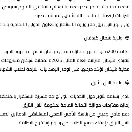
محكمة جنايات الدامر تصدر حكما بالاعدام شنقا على المتهم بتقويض ا
الترتيبات لإنعقاد الملتقى الاستثماري َبمدينة عطبرة
والي نهر النيل يزور مقر وزارة الاستثمار والتعاون الدولي الاتحادية بالد
🔵 ولاية شمال كردفان
بتكلفه 200مليون جنيها جمارك شمال كردفان تدعم المجهود الحربي
تنفيذي شيكان :ميزانية العام المالى 2025م لمحلية شيكان مشروعات خدمية تلبى تطلعات المواطن
محلية شيكان تؤكد حرصها على توفير الإمكانيات اللازمة لطلاب الشهادة
🔵 ولاية النيل الأزرق
بادى يستمع لتنوير حول التحديات التي تواجه مسيرة الإستقرار بالمنطقة 
إجازة مقترحات موازنة الأمانة العامة لحكومة النيل الأزرق
دعم مادي وعيني من رئاسة التأمين الصحي لمستشفى الدمازين العسك
النيل الازرق : إعفاء جميع الطلاب من رسوم إستخراج البطاقة