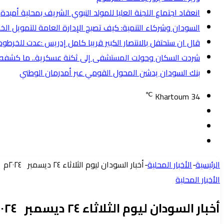
انعقاد اجتماع اللجنة العليا للمولد النبوي الشريف بمحلية أمبدة
السودان وشركاء التنمية: كيف تصبح الإدارة العامة للتمويل الخ
قال ان ستحتفل بالانتصار الكبير قريبا كامل إدريس :عدت للخرط
شردت السكان وحولت المستشفى إلى ثكنة عسكرية.. ما كشفه تحر
بنك السودان يدشن المحول القومي عبر أمدرمان الوطني
℃
Khartoum
34
تسجيل
مقال
الدخول
إضافة
عشوائي
عمود
الرئيسية
-
الأخبار المحلية
-
أخبار السودان ليوم الثلاثاء ٢٤ ديسمبر ٢٠٢٤م
جانبي
الأخبار المحلية
أخبار السودان ليوم الثلاثاء ٢٤ ديسمبر ٢٠٢٤م