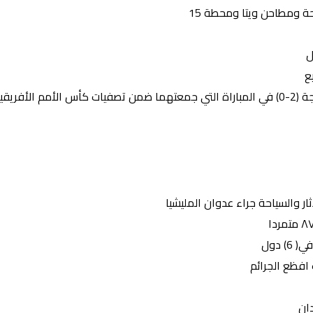
 ومطاحن ويتا ومحطة 15
ع
فريقية
 دول
 افظع الجرائم
دان