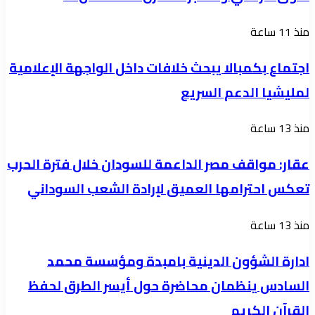
ومقابر
زراعياً
المقرن..أخطاء
اجتماع
منذ 11 ساعة
من
بكمبالا
؟؟
اجتماع بكمبالا يبحث خلافات داخل الواجهة الإعلامية
يبحث
لمليشيا الدعم السريع
خلافات
داخل
عقار:
منذ 13 ساعة
الواجهة
مواقف
الإعلامية
عقار: مواقف مصر الداعمة للسودان خلال فترة الحرب
مصر
لمليشيا
تعكس احترامها العميق لإرادة الشعب السوداني
الداعمة
الدعم
للسودان
السريع
ادارة
منذ 13 ساعة
خلال
الشؤون
فترة
ادارة الشؤون الدينية بامبدة ومؤسسة محمد
الدينية
الحرب
السادس ينظمان محاضرة حول أيسر الطرق لحفظ
بامبدة
تعكس
القرآن الكريم
ومؤسسة