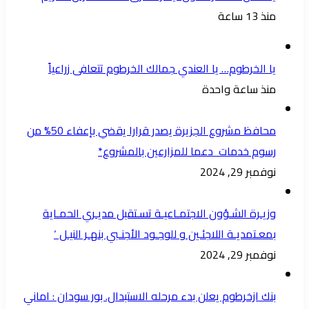
منذ 13 ساعة
يا الخرطوم… يا العندي جمالك الخرطوم تتعافى زراعياً
منذ ساعة واحدة
محافظ مشروع الجزيرة يصدر قرارا يقضي بإعفاء 50% من
رسوم خدمات دعما للمزارعين بالمشروع*
نوفمبر 29, 2024
وزيـرة الشـؤون الاجتمـاعيـة تسـتقبل مديـري الحمـاية
بمعـتمديـة اللاجئـين و للوجـود الأجنـبي بنهـر النيـل ‘
نوفمبر 29, 2024
بنك ازخرطوم يعلن بدء مرحله الاستبدال. بور سودان : اماني