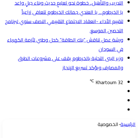
التدريب والتأهيل.. خطوة نحو تعليمٍ حديث وبناء جيلٍ واعد
يا الخرطوم… يا العندي جمالك الخرطوم تتعافى زراعياً
لتقييم الأداء -انعقاد الاجتماع التقييمي النصف سنوي لبرنامج
التحصين الموسع.
ورشة عمل تناقش “بنك الطاقة” كحل وطني لأزمة الكهرباء
في السودان
وزير البنى التحتية بالخرطوم يقف على مشروعات الطرق
والمصارف ويؤكد تسريع الإنجاز
℃
Khartoum
32
تسجيل
مقال
الدخول
إضافة
عشوائي
عمود
الرئيسية
-
الخصوصية
جانبي