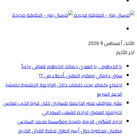
الوضع
المظلم
القائمة
الأحد, أغسطس 9 2026
اخر الأخبار
يا الخرطوم… يا العندي جمالك الخرطوم تتعافى زراعياً
سوق دارمالي ومقابر المقرن..أخطاء من ؟؟
اجتماع بكمبالا يبحث خلافات داخل الواجهة الإعلامية لمليشيا
الدعم السريع
عقار: مواقف مصر الداعمة للسودان خلال فترة الحرب تعكس
احترامها العميق لإرادة الشعب السوداني
ادارة الشؤون الدينية بامبدة ومؤسسة محمد السادس
ينظمان محاضرة حول أيسر الطرق لحفظ القرآن الكريم