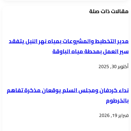
بولاية
)
مقالات ذات صلة
نهر
للدراسة
النيل
على
تحبط
نظام
تهريب
مدير التخطيط والمشروعات بمياه نهر النيل يتفقد
النفقة
المواد
سير العمل بمحطة مياه الباوقة
الخاصة
كيميائيه
بالجامعات
والنحاس
أكتوبر 30, 2025
الحكومية
والسلع
والخاصة
محمله
والأهلية
نداء كردفان ومجلس السلم يوقعان مذكرة تفاهم
في
والأجنبية
5
بالخرطوم
للعام
عربات
الدراسي
فبراير 19, 2026
2023-
2024م