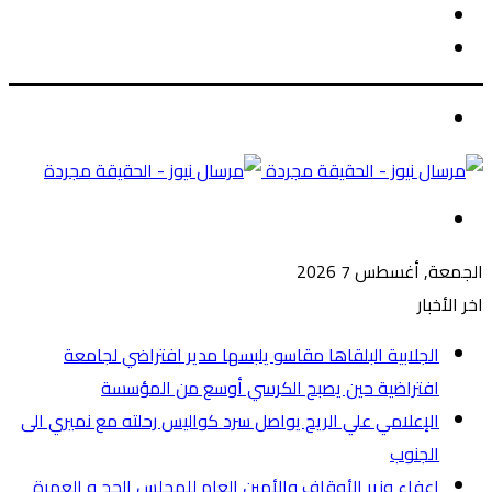
الوضع
بحث
المظلم
عن
الوضع
المظلم
القائمة
الجمعة, أغسطس 7 2026
اخر الأخبار
الجلابية البلقاها مقاسو يلبسها ​مدير افتراضي لجامعة
افتراضية حين يصبح الكرسي أوسع من المؤسسة
الإعلامي علي الريح يواصل سرد كواليس رحلته مع نميري الى
الجنوب
إعفاء وزير الأوقاف والأمين العام للمجلس الحج و العمرة