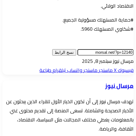
الاقتصاد الولائي.
#حماية المستهلك مسؤولية الجميع.
#شكاوي المستهلك 5960.
نسخ الرابط
أرسل
مرسال نيوز
سبتمبر 8, 2025
بريدا
فيسبوك
‫X
ماسنجر
ماسنجر
واتساب
تيلقرام
طباعة
إلكترونيا
مرسال نيوز
تهدف مرسال نيوز إلى أن تكون الخيار الأول للقراء الذين يبحثون عن
الأخبار الصحيحة والشاملة. تسعى المنصة إلى تقديم محتوى غني
بالمعلومات يغطي مختلف المجالات مثل السياسة، الاقتصاد،
الثقافة، والرياضة.