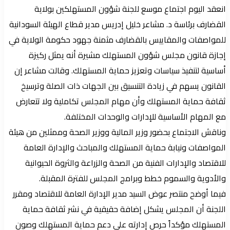
انعقد اليوم اجتماع موسع للجنة شؤون المستهلكين بولاية
القضارف برئاسة د. مشاعر خليل إدريس مدير قطاع الهيئة السودانية
للمواصفات والمقاييس بالقضارف مثمنة جهود حكومة الولاية في
إجازة قانون مجلس شؤون المستهلك مشيرة أنه يمثل ركيزة
أساسية لتنفيذ سياسات وتعزيز حماية المستهلك. وقالت مشاعر إن
القانون يسهم في زيادة التنسيق بين الجهات ذات الصلة وترسيخ
ثقافة حماية المستهلك وأن مهام المجلس تكاملية ولا تتعارض
مع المهام الأساسية للإدارات والوحدات المختلفة.
وناقش الاجتماع بحضور وزير المالية ووزير الصحة وممثلين من هيئة
المواصفات ونيابة حماية المستهلك والمباحث والإدارة العامة
للاقتصاد والإدارات الفنية من الصحة والزراعة والثروة الحيوانية
والأدوية والسموم خطط وبرامج المجلس للفترة المقبلة.
فيما أوضح منتصر عوض السيد مدير الإدارة العامة للاقتصاد ومقرر
اللجنة أن المجلس يشكل إضافة حقيقية في نشر ثقافة حماية
المستهلك مؤكداً حرص إدارته على دعم حماية المستهلك وصون