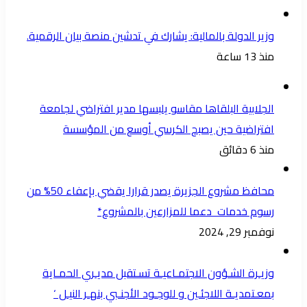
وزير الدولة بالمالية: يشارك في تدشين منصة بيان الرقمية.
منذ 13 ساعة
الجلابية البلقاها مقاسو يلبسها ​مدير افتراضي لجامعة
افتراضية حين يصبح الكرسي أوسع من المؤسسة
منذ 6 دقائق
محافظ مشروع الجزيرة يصدر قرارا يقضي بإعفاء 50% من
رسوم خدمات دعما للمزارعين بالمشروع*
نوفمبر 29, 2024
وزيـرة الشـؤون الاجتمـاعيـة تسـتقبل مديـري الحمـاية
بمعـتمديـة اللاجئـين و للوجـود الأجنـبي بنهـر النيـل ‘