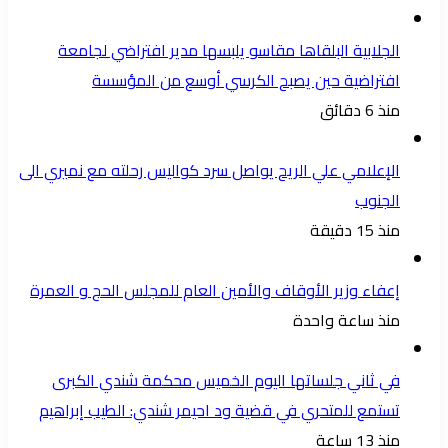
الجلابية البلقاها مقاسو يلبسها ​مدير افتراضي لجامعة
افتراضية حين يصبح الكرسي أوسع من المؤسسة
منذ 6 دقائق
الإعلامي علي الريح يواصل سرد كواليس رحلته مع نميري الى
الجنوب
منذ 15 دقيقة
إعفاء وزير الأوقاف والأمين العام للمجلس الحج و العمرة
منذ ساعة واحدة
في ثاني جلساتها اليوم الخميس محكمة شندي الكبرى
تستمع للمتحري في قضية ود احيمر شندي: الطيب إبراهيم
منذ 13 ساعة