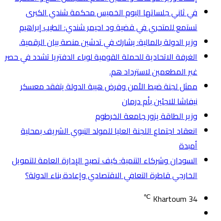
في ثاني جلساتها اليوم الخميس محكمة شندي الكبرى
تستمع للمتحري في قضية ود احيمر شندي: الطيب إبراهيم
وزير الدولة بالمالية: يشارك في تدشين منصة بيان الرقمية.
الغرفة الاتحادية للحملة القومية لوباء الدفتريا تشدد في حصر
غير المطعمين لاسترداد هم.
ممثل لجنة ضبط الأمن وفرض هيبة الدولة يتفقد معسكر
نيفاشا للاجئين بأم درمان
وزير الطاقة يزور جامعة الخرطوم
انعقاد اجتماع اللجنة العليا للمولد النبوي الشريف بمحلية
أمبدة
السودان وشركاء التنمية: كيف تصبح الإدارة العامة للتمويل
الخارجي قاطرة التعافي الاقتصادي وإعادة بناء الدولة؟
℃
Khartoum
34
تسجيل