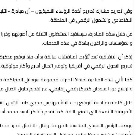
وفي تصريح مشترك تصريح أكدة الرؤساء التنفيذيون – أن مبادرة «الألياف
الاقتصادي والشمول الرقمي في المنطقة.
من خلال هذه المبادرة، سيستفيد المشغلون الثلاثة من أصولهم وخبرا
والمؤسسات والراغبين بشدة في هذه الخدمات.
تسريع التحول الرقمي في أفريقيا وتوفير اتصال أسرع وأكثر موثوقية.
كما تأتي هذه المبادرة امتدادًا لخبرات مجموعة سوداتل المتراكمة في م
و ترسيخ دور السودان كمركز رقمي إقليمي، عبر تقديم حلول اتصال موث
خلال كلمته بمناسبة التوقيع رحب الباشمهندس مجدي طه- الرئيس التنف
الأفريقية اللامعة التي تتمتع بالثقة .كما تقدم بالشكر للسيد محمد أسويه
ووصف الرئيس التنفيذي المناسبة بالمهمة، وقال : لا تمثل مجرد محطة 
وأضاف ” نحن نرسم معًا ملامح مستقبل البنية التحتية الرقمية”.