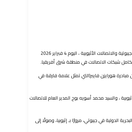
في خطوة إستراتيجية تعكس تصاعد وتيرة التحول الرقمي الإقليمي .. وقعت مجموعة (سوداتل) للاتصالات ، اتفاقاً استراتيجياً مع الاتصالات الجيبوتية والاتصالات الأثيوبية ، اليوم 4 فبراير 2026
خ تكامل شبكات الاتصالات في منطقة شرق أفريقيا.
وقيع الاتفاقية الاستراتيجية الثلاثية لتدشين مبادرة هورايزن فايبر(التي تمثل علامة فارقة في
وبية ، والسيد محمد أسويه بوح المدير العام للاتصالات
ة الدولية في جيبوتي، مرورًا بـ إثيوبيا، وصولًا إلى