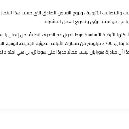
والاتصالات الأثيوبية ، ولروح التعاون الصادق التي جعلت هذا الانجاز م
ريا في مواءمة الرؤى وتسريع العمل المشترك.
ها الأرضية الأساسية وربط الدول عبر الحدود، انطلاقًا من إيمان راسخ 
وقال “رغم الظروف المعقدة، وحتى خلال فترات بالغة التحدي، أضفنا ما يقارب 2700 كيلومتر من مسارات
ًا أن مبادرة هورايزن ليست مجالًا جديدًا على سوداتل، بل هي امتداد 