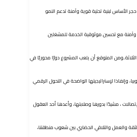
حجر الأساس لبنية تحتية قوية وآمنة تدعم النمو
ة وآمنة مع تحسين موثوقية الخدمة للمشغلين
تفاهم في أديس أبابا 4 ديسمبر 2024، بقيادة الفرق الفنية للمشغلين الثلاثة..ومن المتوقع أن يلعب المشروع دورًا محوريًا في
يا، وإنفاذا لإستراتيجيتها الواضحة في التحول الرقمي
الات ، مشيدًا بدورها وصلابتها، وأعدها أحد العقول
لثقة والعمل والتلاقي الحضاري بين شعوب منطقتنا،