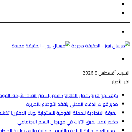
الوضع
بحث
المظلم
عن
الوضع
المظلم
القائمة
السبت, أغسطس 8 2026
اخر الأخبار
كيف نجح فريق عمل الطوارئ الكهرباء من انفاذ الشبكة. القومية 
مدير قوات الدفاع المدني يتفقد الأوضاع بالجزيرة
الغرفة الاتحادية للحملة القومية للاستجابة لوباء الدفتيريا تكشف عن
حضور لافت لفرق التراث في مهرجان السلم الاجتماعي
المدير العام لوزارة الزراعة والثروة الحيوانية والري بولاية الخ