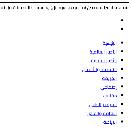
اتفاقية استراتيجية بين (مجموعة سوداتل) و(جيبوتي) للاتصالات و(الاتصال
‫X
طباعة
ماسنجر
ماسنجر
فيسبوك
المقال
السابق
المقال
التالي
الرئيسية
الأخبار العالمية
الأخبار المحلية
الاقتصاد والأعمال
الجريمه
إجتماعي
مقالات
المراه والطفل
الثقافة والفنون
الرياضة