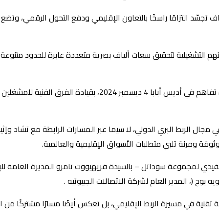
 تجسّد التزامًا راسخًا بالتعاون الإقليمي ودفع التحول الرقمي، وتضع 
تهم التشغيلية لتحقيق سعات ألياف بصرية متعددة عابرة للحدود متنوع
يُذكر أن الاتفاقية تعد تُتوِّيجا لمناقشات سابقة بدأت منذ توقيع مذكرة 
جال الربط البري الدولي، لا سيما عبر المسارات الرابطة مع تشاد وإثيوب
وقة ومرنة تلبي متطلبات الأسواق الإقليمية والعالمية.
يذي لمجموعة سوداتل – بالسيدة فريهيووت تامرو المديرة العامة للإتص
 بوح (، المدير العام لشركة الاتصالات الجيبوتيه .
تقنية في مسيرة الربط الإقليمي، بل تعكس أيضًا مسارًا مشتركًا من ا