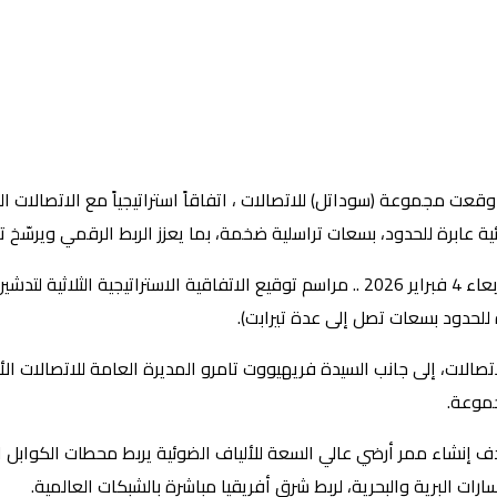
ئية عابرة للحدود، بسعات تراسلية ضخمة، بما يعزز الربط الرقمي ويرسّ
حيث شهدت قاعة اللؤلؤة بفندق آيلا جراند—بمدينة جيبوتي -اليوم الأربعاء 4 فبراير 2026 .. مراسم ت
رة للحدود بسعات تصل إلى عدة تيرابت).
لات، إلى جانب السيدة فريهيووت تامرو المديرة العامة للاتصالات الأثي
جموعة.
ف إنشاء ممر أرضي عالي السعة للألياف الضوئية يربط محطات الكوابل البحري
مسارات البرية والبحرية، لربط شرق أفريقيا مباشرة بالشبكات العالمية.