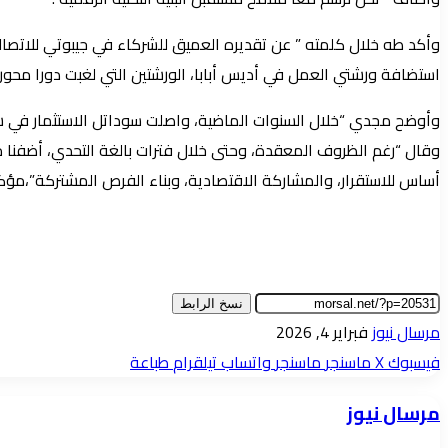
وأكد طه خلال كلمته ” عن تقديره العميق للشركاء في جيبوتي للاتصالات 
استضافة ورشتي العمل في أديس أبابا، الورشتين التي لغبت دورا محو
وأوضح مجدي “خلال السنوات الماضية، واصلت سوداتل الاستثمار في شبكت
أساس للاستقرار، والمشاركة الاقتصادية، وبناء الفرص المشتركة”،مؤكد
نسخ الرابط
أرسل
مرسال نيوز
فبراير 4, 2026
بريدا
فيسبوك
‫X
ماسنجر
ماسنجر
واتساب
تيلقرام
طباعة
إلكترونيا
مرسال نيوز