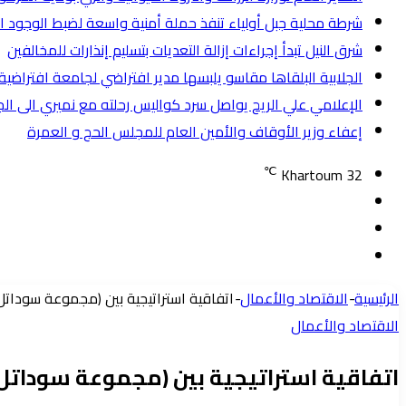
شرطة محلية جبل أولياء تنفذ حملة أمنية واسعة لضبط الوجود الأجنبي وتض
شرق النيل تبدأ إجراءات إزالة التعديات بتسليم إنذارات للمخالفين
الجلابية البلقاها مقاسو يلبسها ​مدير افتراضي لجامعة افترا
الإعلامي علي الريح يواصل سرد كواليس رحلته مع نميري الى ال
إعفاء وزير الأوقاف والأمين العام للمجلس الحج و العمرة
℃
Khartoum
32
تسجيل
مقال
الدخول
إضافة
عشوائي
عمود
الرئيسية
-
الاقتصاد والأعمال
-
اتفاقية استراتيجية بين (مجموعة سوداتل) و
جانبي
الاقتصاد والأعمال
اتفاقية استراتيجية بين (مجموعة سوداتل) و