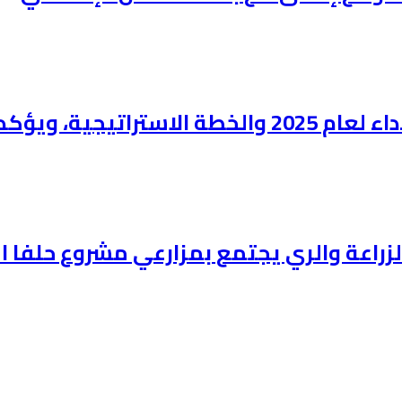
همية قانون الشركة.
زراعة والري يجتمع بمزارعي مشروع حلفا ا