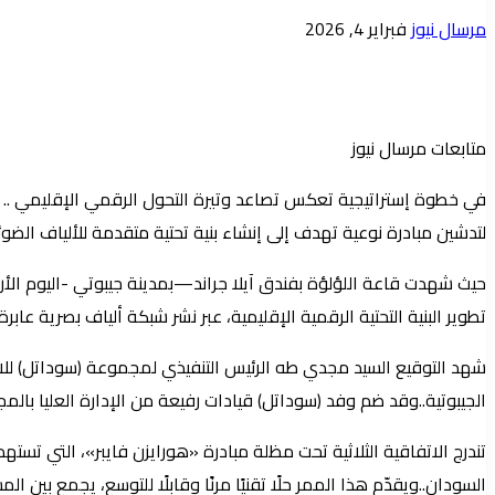
أرسل
مرسال نيوز
فبراير 4, 2026
بريدا
إلكترونيا
متابعات مرسال نيوز
لتدشين مبادرة نوعية تهدف إلى إنشاء بنية تحتية متقدمة للألياف الضو
تطوير البنية التحتية الرقمية الإقليمية، عبر نشر شبكة ألياف بصرية عاب
شهد التوقيع السيد مجدي طه الرئيس التنفيذي لمجموعة (سوداتل) للاتصا
الجيبوتية..وقد ضم وفد (سوداتل) قيادات رفيعة من الإدارة العليا بالم
تندرج الاتفاقية الثلاثية تحت مظلة مبادرة «هورايزن فايبر»، التي تستهد
السودان..ويقدّم هذا الممر حلًا تقنيًا مرنًا وقابلًا للتوسع، يجمع بين ال