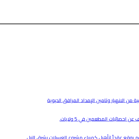
من الانهيار وتامين الإمداد المرافق الحيوية
 احصائيات المطعمين في 5 ولايات.
رطوم يوقع عقداً لتأهيل كهرباء مشروع العسيلات بشرق النيل