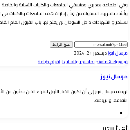
وفي اجتماعه بمديري ومنسقي الجامعات والكليات الأهلية والخاصة الم
وأشاد بالجهود المبذولة من قِبَلْ إدارات هذه الجامعات والكليات في ت
لاستخراج الشهادات داخل السودان لن يفتح لها باب القبول العام القاد
نسخ الرابط
أرسل
مرسال نيوز
ديسمبر 21, 2024
بريدا
فيسبوك
‫X
ماسنجر
ماسنجر
واتساب
تيلقرام
طباعة
إلكترونيا
مرسال نيوز
تهدف مرسال نيوز إلى أن تكون الخيار الأول للقراء الذين يبحثون عن 
الثقافة، والرياضة.
موقع
الويب
أقرأ التالي