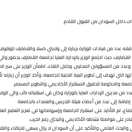
دات داخل السودان من القبول القادم
قه عدد من قيادات الوزارة بزيارة إلى ولايتي كسلا والقضارف للوقوف م
ية القضارف، حيث اجتمع الوزير بالإدارة العليا لجامعة القضارف بحضور 
 وعدد من المسؤولين المحليين. وخلال اللقاء، اطمأن الوزير على سير ا
 التي تهدف إلى تطوير البنية التحتية للجامعة، وأكد الوزير أن زيارته
جامعة والحكومة لتحقيق الاستقرار الأكاديمي والتطوير المستمر.
د من مديري الإدارات العليا بالوزارة وكان في استقباله نائب والي الو
ين، إضافة إلى عدد من أعضاء هيئة التدريس والعمداء بالجامعة.
تماع، تم التأكيد على استقرار الجامعة وإسهاماتها في تعزيز التعليم ا
قادر على مواصلة نشاطه الأكاديمي والبحثي رغم الحرب.
 والبحث العلمي والتأكيد على أن السودان لا يزال يسعى للارتقاء والتقد