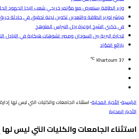
وزير الطاقة يستعرض مع مؤتمر خريجي شعب البجا الجهود الجاريه 
مباشر لوزير الطاقة والتعدين تكوين لجنة تحقيق في حادثة حري
في ذكري الشيخ ابوعزة رجل النبراس المتوهج
لتجارة البرية بين السودان ومصر: تشوهات هيكلية في التبادل الت
يارائع الفؤاد
℃
Khartoum
37
تسجيل
مقال
الدخول
إضافة
عشوائي
عمود
الرئيسية
-
الأخبار المحلية
-
استثناء الجامعات والكليات التي ليس لها إدا
جانبي
الأخبار المحلية
استثناء الجامعات والكليات التي ليس لها 