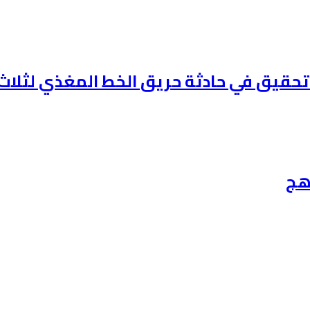
 تحقيق في حادثة حريق الخط المغذي لثلاث
هج