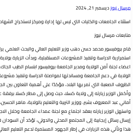
أرسل
مرسال نيوز
ديسمبر 21, 2024
بريدا
استثناء الجامعات والكليات التي ليس لها إدارة ومركز لاستخراج الشها
إلكترونيا
متابعات مرسال نيوز
قام بروفيسور محمد حسن دهب وزير التعليم العالي والبحث العلمي يراف
استمرارية الدراسة وتنفيذ المشروعات المستقبلية، وبدأت الزيارة بولا
اعضاء لجنة أمن الولاية ومدير الجامعة بروفيسور ابتسام الطيب الجاك.
الولاية في دعم الجامعة ومساندتها لمواصلة الدراسة وتنفيذ مشروعاتها
الظروف الصعبة التي تمر بها البلاد، مؤكدًا على أهمية التعاون بين ال
وأكمل الوزير زيارته إلى ولاية كسلا، حيث وصل إلى مطار كسلا برفقة عد
أماني عبد المعروف بشير، ووزير التربية والتعليم بالولاية، ماهر الحس
واستهل الوزير زيارته بعقد اجتماع مع لجنة عمداء الجامعة وخلال الاج
إرسال رسائل إيجابية إلى المجتمع المحلي والدولي، تؤكد أن السودان 
هذا وتأتي هذه الزيارات في إطار الجهود المستمرة لدعم التعليم العالي