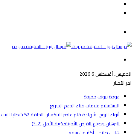
الوضع
بحث
المظلم
عن
الوضع
المظلم
القائمة
الخميس, أغسطس 6 2026
اخر الأخبار
عودة بروف حميدة .
الاستسلام علامات فناء الدعم السريع
أنواء الروح.. شهادة قلم عاصر الانكسار.. الحلقة 52 شظايا البيت..!!
البرهان وضياع الفرص الثمينة: خيبة الأمل (2-3)
هاني صلاح… أكثر من سفير