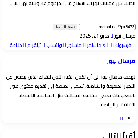
ابطلت كل عمليات تهريب السلاح من الخرطوم عبر ولاية نهر النيل.
نسخ الرابط
أرسل
مرسال نيوز
مايو 21, 2025
بريدا
فيسبوك
‫X
ماسنجر
ماسنجر
واتساب
تيلقرام
طباعة
إلكترونيا
مرسال نيوز
تهدف مرسال نيوز إلى أن تكون الخيار الأول للقراء الذين يبحثون عن
الأخبار الصحيحة والشاملة. تسعى المنصة إلى تقديم محتوى غني
بالمعلومات يغطي مختلف المجالات مثل السياسة، الاقتصاد،
الثقافة، والرياضة.
موقع
الويب
أقرأ التالي