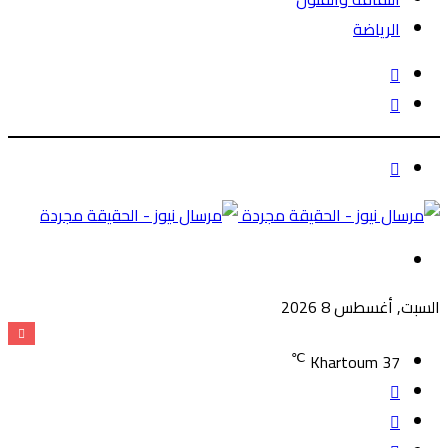
الرياضة
الوضع
بحث
المظلم
عن
الوضع
المظلم
القائمة
السبت, أغسطس 8 2026
℃
Khartoum
37
تسجيل
مقال
الدخول