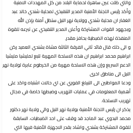
والتي ظلت عين ساهرة لحماية البلاد من كل المهددات الامنية
وأكد رئيس اللجنة الأمنية المدير التنفيذي لمحلية شندي خالد عبد
الغفار ان محلية شندي وولاية نهر النيل ستظل أمنة بإذن الله
وبجهود القوات المشتركة وأعلن المدير التنفيذي عن تبرعه للقوة
المنفذة لهذه الضبطية بحافز مقدر.
و الى ذلك قال قائد ثاني الفرقة الثالثة مشاة بشندي العميد ركن
ابراهيم محمد ابراهيم ان هذه الاسلحة المهربة تتبع لمليشيا مليشيا
الدعم السريع وإن هذه الاسلحة مهربة من الخرطوم عابرة لولاية نهر
النيل الى مناطق اخرى
ودعا المواطنين الى التبيلغ الفوري عن اي حالات اشتباه واكد على
أهمية المعلومات في عمليات التهريب وضبطها خاصة في مجال
تهريب الاسلحة.
يذكر ان رئيس اللجنة الأمنية بولاية نهر النيل والي ولاية نهر دكتور
محمد البدوي عبد الماجد قد وقف على احد الضبطيات. السابقة
للقوة المشتركة بشندي واشاد بقدر الاجهزة الأمنية فيها التي