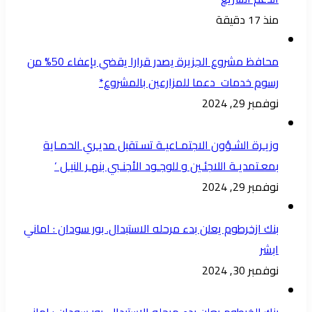
منذ 17 دقيقة
محافظ مشروع الجزيرة يصدر قرارا يقضي بإعفاء 50% من
رسوم خدمات دعما للمزارعين بالمشروع*
نوفمبر 29, 2024
وزيـرة الشـؤون الاجتمـاعيـة تسـتقبل مديـري الحمـاية
بمعـتمديـة اللاجئـين و للوجـود الأجنـبي بنهـر النيـل ‘
نوفمبر 29, 2024
بنك ازخرطوم يعلن بدء مرحله الاستبدال. بور سودان : اماني
ابشر
نوفمبر 30, 2024