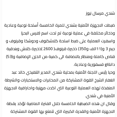
إلكترونيا
شندي مرسال نيوز
ضبطت الاجهزة الأمنية بشندي للمرة الخامسة أسلحة نوعية وعادية
وذخائر مختلفة في عملية نوعية تم تحت اسم (فرس البحر)
واسفرت العملية على ضبط اسلحة كلاشكنوف ودوشكا وقرنوف و
جيم 3 و(11الف و350) ذخيرة قرنوف( 2600 )ذخيرة كلاش وبندقية
قناص كاملة ومنظار بالاضافة الى كمية من الخزن الإضافية و(53)
دانةgl فسفورية وعادية.
وحيا رئيس اللجنة الأمنية بمحلية شندي المدير التنفيذي خالد عبد
الغفار الشيخ القوة المشتركة من المخابرات والاستخبارات والشرطة
المنفذة لهذه العملية النوعية التي اكدت مهنية واحترافية الاجهزة
الأمنية في شندي.
وقال ان هذه الضبطية الخامسة خلال الفترة الماضية تؤكد يقظة
الاجهزة الأمنية والقدرة الكبيرة التي تتمتع بها القوة المشتركة