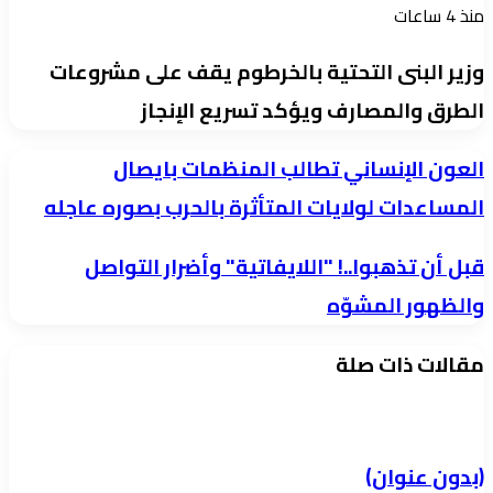
منذ 4 ساعات
وزير البنى التحتية بالخرطوم يقف على مشروعات
الطرق والمصارف ويؤكد تسريع الإنجاز
العون
العون الإنساني تطالب المنظمات بايصال
الإنساني
المساعدات لولايات المتأثرة بالحرب بصوره عاجله
تطالب
قبل
قبل أن تذهبوا..! "اللايفاتية" وأضرار التواصل
المنظمات
أن
بايصال
والظهور المشوّه
تذهبوا..!
المساعدات
مقالات ذات صلة
"اللايفاتية"
لولايات
وأضرار
المتأثرة
التواصل
بالحرب
والظهور
بصوره
(بدون عنوان)