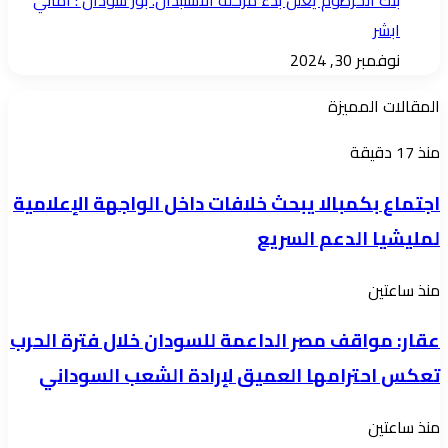
بنك الخرطوم يعلن بدء مرحله الاستبدال. بور سودان : اماني
ابشر
نوفمبر 30, 2024
المقالات المميزة
اجتماع
منذ 17 دقيقة
بكمبالا
اجتماع بكمبالا يبحث خلافات داخل الواجهة الإعلامية
يبحث
لمليشيا الدعم السريع
خلافات
داخل
عقار:
منذ ساعتين
الواجهة
مواقف
الإعلامية
عقار: مواقف مصر الداعمة للسودان خلال فترة الحرب
مصر
لمليشيا
تعكس احترامها العميق لإرادة الشعب السوداني
الداعمة
الدعم
للسودان
السريع
ادارة
منذ ساعتين
خلال