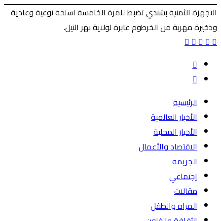
الاجهزة الأمنية بشندي تضبط للمرة الخامسة اسلحة نوعية وعادية
وذخيرة مهربة من الخرطوم عابرة لولاية نهر النيل.
‫X
ماسنجر
ماسنجر
فيسبوك
طباعة
المقال
السابق
المقال
التالي
الرئيسية
الأخبار العالمية
الأخبار المحلية
الاقتصاد والأعمال
الجريمه
إجتماعي
مقالات
المراه والطفل
الثقافة والفنون