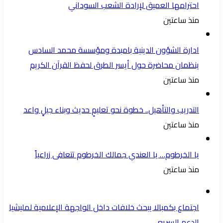
احترامها العميق لإرادة الشعب السوداني
منذ ساعتين
ادارة الشؤون الدينية بامبدة ومؤسسة محمد السادس
ينظمان محاضرة حول أيسر الطرق لحفظ القرآن الكريم
منذ ساعتين
التدريب والتأهيل.. خطوة نحو تعليمٍ حديث وبناء جيلٍ واعد
منذ ساعتين
يا الخرطوم… يا العندي جمالك الخرطوم تتعافى زراعياً
منذ ساعتين
اجتماع بكمبالا يبحث خلافات داخل الواجهة الإعلامية لمليشيا
الدعم السريع