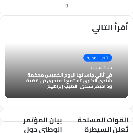
موقع
الويب
أقرأ التالي
الأخبار المحلية
منذ 5 ساعات
في ثاني جلساتها اليوم الخميس محكمة
شندي الكبرى تستمع للمتحري في قضية
ود احيمر شندي: الطيب إبراهيم
القوات المسلحة
بيان المؤتمر
القوات
بيان
المسلحة
المؤتمر
تُعلن السيطرة
الوطني حول
تُعلن
الوطني