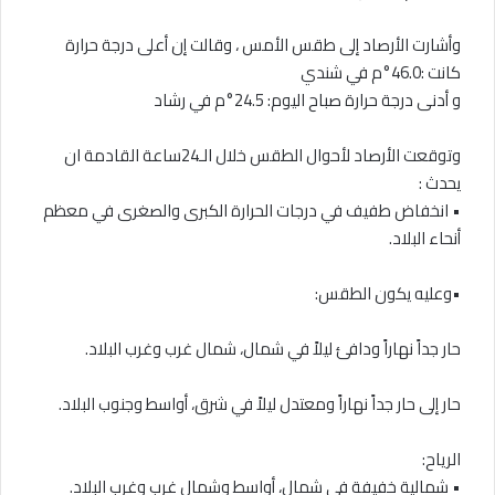
وأشارت الأرصاد إلى طقس الأمس ، وقالت إن أعلى درجة حرارة
كانت :46.0°م في شندي
و أدنى درجة حرارة صباح اليوم: 24.5°م في رشاد
وتوقعت الأرصاد لأحوال الطقس خلال الـ24ساعة القادمة ان
يحدث :
• انخفاض طفيف في درجات الحرارة الكبرى والصغرى في معظم
أنحاء البلاد.
•وعليه يكون الطقس:
حار جداً نهاراً ودافئ ليلاً في شمال، شمال غرب وغرب البلاد.
حار إلى حار جداً نهاراً ومعتدل ليلاً في شرق، أواسط وجنوب البلاد.
الرياح:
• شمالية خفيفة في شمال، أواسط وشمال غرب وغرب البلاد.