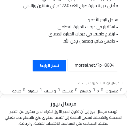
• أدنى درجة حرارة صباح الغد: 22.0°م في شلاتين وزالنجي
ساحل البحر الأحمر:
• استقرار في درجات الحرارة العظمى
• ارتفاع طفيف في درجات الحرارة الصغرى
• طقس صافٍ ومعتدل بإذن الله.
نسخ الرابط
أرسل
مرسال نيوز
مايو 23, 2025
بريدا
فيسبوك
‫X
ماسنجر
ماسنجر
واتساب
تيلقرام
طباعة
إلكترونيا
مرسال نيوز
تهدف مرسال نيوز إلى أن تكون الخيار الأول للقراء الذين يبحثون عن الأخبار
الصحيحة والشاملة. تسعى المنصة إلى تقديم محتوى غني بالمعلومات يغطي
مختلف المجالات مثل السياسة، الاقتصاد، الثقافة، والرياضة.