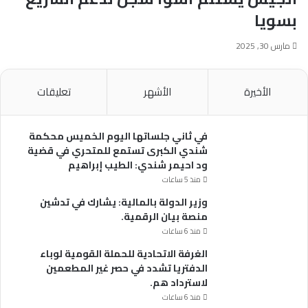
بسويا
مارس 30, 2025
الأخيرة
الأشهر
تعليقات
في ثاني جلساتها اليوم الخميس محكمة
شندي الكبرى تستمع للمتحري في قضية
ود احيمر شندي: الطيب إبراهيم
منذ 5 ساعات
وزير الدولة بالمالية: يشارك في تدشين
منصة بيان الرقمية.
منذ 6 ساعات
الغرفة الاتحادية للحملة القومية لوباء
الدفتريا تشدد في حصر غير المطعمين
لاسترداد هم.
منذ 6 ساعات