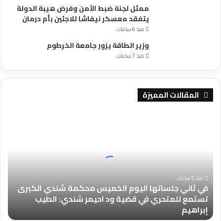
ممثل لجنة ضبط الأمن وفرض هيبة الدولة
يتفقد معسكر نيفاشا للاجئين بأم درمان
منذ 6 ساعات
وزير الطاقة يزور جامعة الخرطوم
منذ 7 ساعات
المقالات المميزة
في
ثاني
جلساتها
اليوم
الخميس
محكمة
شندي
منذ 5 ساعات
في ثاني جلساتها اليوم الخميس محكمة شندي الكبرى
الكبرى
تستمع للمتحري في قضية ود احيمر شندي: الطيب
تستمع
إبراهيم
للمتحري
في