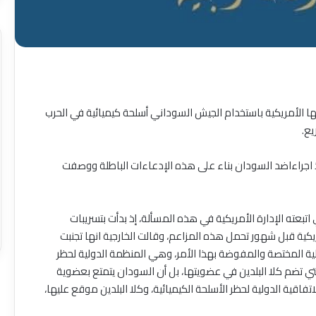
كيف
نجح
تها الأمريكية باستخدام الجيش السوداني أسلحة كيميائية في الحرب
فريق
يع.
عمل
الطوارئ
منذ 56 دقيقة
الكهرباء
لزراعة والثروة
كيف نجح فريق عمل الطوارئ
 اجراءاضد السودان بناء على هذه الإدعاءات الباطلة ووصفت
من
اية الخرطوم يوقع
الكهرباء من انفاذ الشبكة. القومية
انفاذ
ء مشروع
من الانهيار وتامين الإمداد المرافق
الشبكة.
ل
الحيوية
تبعته الإدارة الأمريكية في هذه المسألة، إذ بدأت بتسريبات
القومية
من
كية قبل شهور تحمل هذه المزاعم، وقالت الخارجية انها تجنبت
الانهيار
دولية المختصة والمفوضة بهذا الأمر، وهي المنظمة الدولية لحظر
وتامين
التي تضم كلا البلدين في عضويتها، بل أن السودان يتمتع بعضوية
الإمداد
فاقية الدولية لحظر الأسلحة الكيميائية، وكلا البلدين موقع عليها،
المرافق
الحيوية