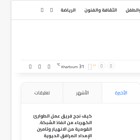
بحث عن
الوضع المظلم
والطفل
الثقافة والفنون
الرياضة
31
تسجيل الدخول
مقال عشوائي
إضافة عمود جا
℃
Khartoum
الأخيرة
الأشهر
تعليقات
كيف نجح فريق عمل الطوارئ
الكهرباء من انفاذ الشبكة.
القومية من الانهيار وتامين
الإمداد المرافق الحيوية