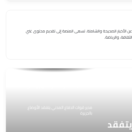
شرطة محلية جبل أولياء تنفذ حملة أمنية
واسعة لضبط الوجود الأجنبي وتضبط 190
مخالفاً:
شرق النيل تبدأ إجراءات إزالة التعديات بتسليم
ون عن الأخبار الصحيحة والشاملة. تسعى المنصة إلى تقديم محتوى غني
إنذارات للمخالفين
قافة، والرياضة.
الجلابية البلقاها مقاسو يلبسها ​مدير افتراضي
لجامعة افتراضية حين يصبح الكرسي أوسع من
المؤسسة
كيف نجح فريق عمل الطوارئ الكهرباء من
انفاذ الشبكة. القومية من الانهيار وتامين
الإمداد المرافق الحيوية
مدير قوات الدفاع المدني يتفقد الأوضاع
بالجزيرة
 يتفقد