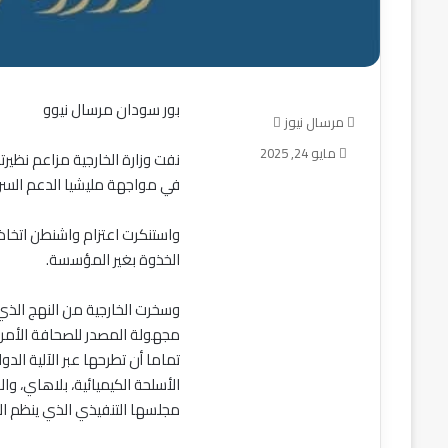
بور سودان مرسال نيوو
المدير
أرسل
مرسال نيوز
العام
بريدا
مايو 24, 2025
نفت وزارة الخارجية مزاعم نظير
لوزارة
إلكترونيا
في مواجهة مليشيا الدعم السر
الزراعة
والثروة
منذ 11 ساعة
الحيوانية
المدير العام لوزارة ا
واستنكرت اعتزام واشنطن اتخاذ
والري
الحيوانية والري بول
الخذوة بغير المؤسسة.
بولاية
عقداً لتأهيل كهربا
الخرطوم
العسيلات بشرق الني
وسخرت الخارجية من النهج الذي ا
يوقع
عقداً
مجهولة المصدر للصحافة الأمري
لتأهيل
تماما أن تطرحها عبر الآلية ال
كهرباء
الأسلحة الكيميائية، بلاهاي، و
مشروع
مجلسها التنفيذي الذي ينظم الات
العسيلات
بشرق