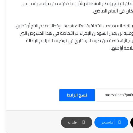
شنطن لم تق بإخطار المنظمة بشأن ما ذكرته من مزاعم، رغما عن
 كان في العام الماضي.
زاماته بموجب الاتفاقية، وذلك بتجديد الإخطار وعدم انتاج أو تخزين
. وعليه لن يقبل السودان الإجراءات الأحادية في هذا الخصوص التي
يميائية، خاصة من طرف لديه تاريخ في توظيف المزاعم الباطلة
امة أراضيها.
حضور لافت لفرق التراث في مهرجان السلم
الاجتماعي
نسخ الرابط
المدير العام لوزارة الزراعة والثروة الحيوانية
والري بولاية الخرطوم يوقع عقداً لتأهيل كهرباء
مشروع العسيلات بشرق النيل
ماسنجر
طباعة