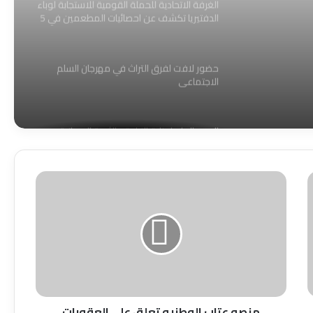
الغرفة الاتحادية للحملة القومية للاستجابة لوباء
الدفتيريا تكشف عن احصائيات المطعمين في 5
ولايات.
حضور لافت لفرق التراث في مهرجان السلم
الاجتماعي
المدير العام لوزارة الزراعة والثروة الحيوانية
والري بولاية الخرطوم يوقع عقداً لتأهيل كهرباء
مشروع العسيلات بشرق النيل
منصه
عتاب
شرطة محلية جبل أولياء تنفذ حملة أمنية
الوطنيه
واسعة لضبط الوجود الأجنبي وتضبط 190
مخالفاً:
تعلق
علي
العقوبات
شرق النيل تبدأ إجراءات إزالة التعديات بتسليم
الامريكيه
إنذارات للمخالفين
ضد
السودان
منصه عتاب الوطنيه تعلق علي العقوبات