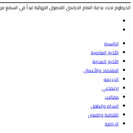
الخرطوم تحدد بداية العام الدراسي الفصول النهائية تبدأ في السابع من
‫X
طباعة
ماسنجر
ماسنجر
فيسبوك
المقال
السابق
المقال
التالي
الرئيسية
الأخبار العالمية
الأخبار المحلية
الاقتصاد والأعمال
الجريمه
إجتماعي
مقالات
المراه والطفل
الثقافة والفنون
الرياضة