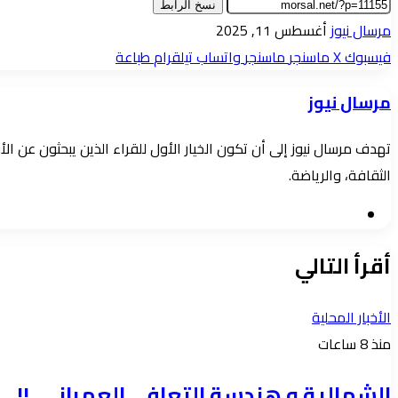
نسخ الرابط
أرسل
مرسال نيوز
أغسطس 11, 2025
بريدا
فيسبوك
‫X
ماسنجر
ماسنجر
واتساب
تيلقرام
طباعة
إلكترونيا
مرسال نيوز
تهدف مرسال نيوز إلى أن تكون الخيار الأول للقراء الذين يبحثون عن 
الثقافة، والرياضة.
موقع
الويب
أقرأ التالي
الأخبار المحلية
منذ 8 ساعات
الشمالية و هندسة التعافي العمراني..!!