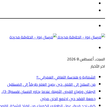
الوضع
بحث
المظلم
عن
الوضع
المظلم
القائمة
السبت, أغسطس 8 2026
اخر الأخبار
الشمالية و هندسة التعافي العمراني..!!
من السلاح إلى القلم.. حين يصبح العلم طريقاً إلى المستقبل
البرهان وضياع الفرص الثمينة: عندما يحاور الانسان نفسه(3-3)..
جمعة الفقد حين اجتمع الحزن مرتين
كيف نجح فريق عمل الطوارئ الكهرباء من انفاذ الشبكة. القومية 