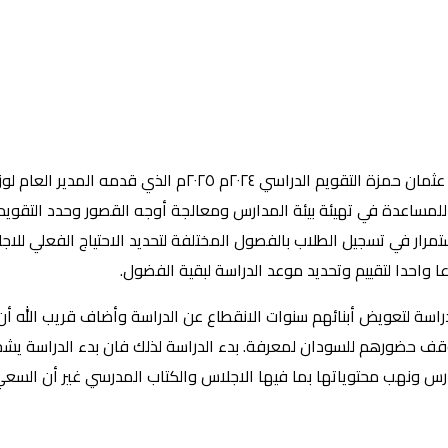
أجاز إجتماع حكومة ولاية الخرطوم برئاسة والي الخرطوم الأستاذ أحمد ع
المدارس اعتباراً من الأحد ٢٤ أغسطس الجاري للمساعدة في تهيئة بيئة المدارس ومعالجة أوجه ال
لاستمرار في تسجيل الطلاب بالفصول المختلفة لتحديد الاحتياج الفعلي 
 واحدا لتقييم وتحديد موعد الدراسة لبقية الفضول.
دراسة لتعويض أبنائهم سنوات الانقطاع عن الدراسة وأضاف قريب الله أن ت
قف حضورهم للسودان لمعرفة. بدء الدراسة لذلك فان بدء الدراسة يشج
لمدارس ونهب محتوياتها بما فيها الاجلاس والكتاب المدرسي غير أن ال