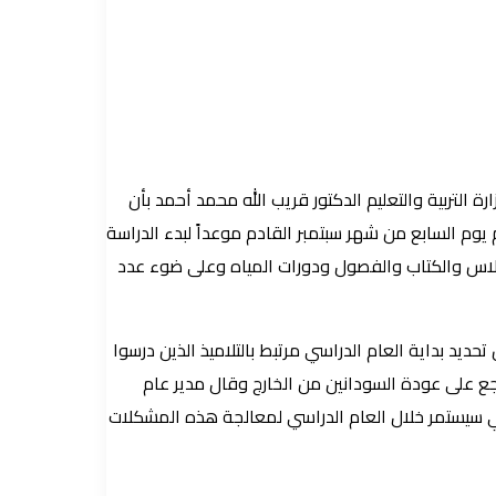
ثمان حمزة التقويم الدراسي ٢٠٢٤م ٢٠٢٥م الذي قدمه المدير العام لوزارة التربية والتعليم الدكتور قريب الله محمد أحمد بأن
قصور وحدد التقويم يوم السابع من شهر سبتمبر القادم موعداً لبدء الدراسة
للاجلاس والكتاب والفصول ودورات المياه وعلى ضوء عدد
حديد بداية العام الدراسي مرتبط بالتلاميذ الذين درسوا
ع على عودة السودانين من الخارج وقال مدير عام
سعي سيستمر خلال العام الدراسي لمعالجة هذه المشكلات