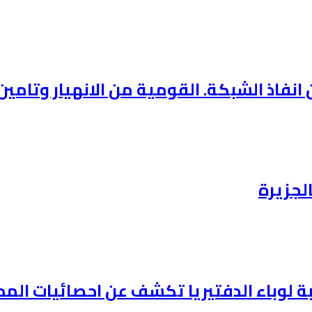
فاذ الشبكة. القومية من الانهيار وتامين 
لجزيرة
وباء الدفتيريا تكشف عن احصائيات المطعمين ف