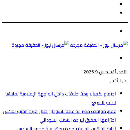
الوضع
بحث
المظلم
عن
الوضع
المظلم
القائمة
الأحد, أغسطس 9 2026
اخر الأخبار
اجتماع بكمبالا يبحث خلافات داخل الواجهة الإعلامية لمليشيا
الدعم السريع
عقار: مواقف مصر الداعمة للسودان خلال فترة الحرب تعكس
احترامها العميق لإرادة الشعب السوداني
ادارة الشؤون الدينية بامبدة ومؤسسة محمد السادس