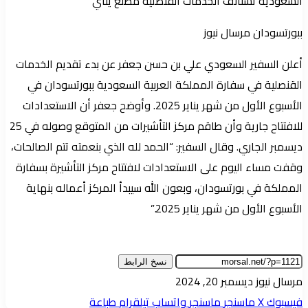
السعودية تستأنف الخدمات القنصلية مطلع يناي
ببورتسودان مرسال نيوز
أعلن السفير السعودي علي بن حسن جعفر عن بدء تقديم الخدمات
القنصلية في سفارة المملكة العربية السعودية ببورتسودان في
الأسبوع الأول من شهر يناير 2025. وأوضح جعفر أن الاستعدادات
للافتتاح جارية وأن طاقم مركز التأشيرات من المتوقع وصوله في 25
ديسمبر الجاري. وقال السفير: “الحمد لله الذي بنعمته تتم الصالحات،
وقفت مساء اليوم على الاستعدادات لافتتاح مركز التأشيرة بسفارة
المملكة في بورتسودان، وبعون الله سيبدأ المركز أعماله بنهاية
الأسبوع الأول من شهر يناير 2025.”
نسخ الرابط
أرسل
مرسال نيوز
ديسمبر 20, 2024
بريدا
فيسبوك
‫X
ماسنجر
ماسنجر
واتساب
تيلقرام
طباعة