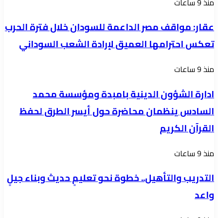
عقار:
منذ 9 ساعات
الواجهة
مواقف
الإعلامية
عقار: مواقف مصر الداعمة للسودان خلال فترة الحرب
مصر
لمليشيا
تعكس احترامها العميق لإرادة الشعب السوداني
الداعمة
الدعم
للسودان
السريع
ادارة
منذ 9 ساعات
خلال
الشؤون
فترة
ادارة الشؤون الدينية بامبدة ومؤسسة محمد
الدينية
الحرب
السادس ينظمان محاضرة حول أيسر الطرق لحفظ
بامبدة
تعكس
القرآن الكريم
ومؤسسة
احترامها
محمد
العميق
التدريب
منذ 9 ساعات
السادس
لإرادة
والتأهيل..
ينظمان
التدريب والتأهيل.. خطوة نحو تعليمٍ حديث وبناء جيلٍ
الشعب
خطوة
محاضرة
السوداني
واعد
نحو
حول
تعليمٍ
أيسر