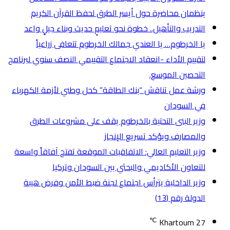
ينظمان محاضرة حول أيسر الطرق لحفظ القرآن الكريم
التدريب والتأهيل.. خطوة نحو تعليمٍ حديث وبناء جيلٍ واعد
يا الخرطوم… يا العندي جمالك الخرطوم تتعافى زراعياً
لتقييم الأداء -انعقاد الاجتماع التقييمي النصف سنوي لبرنامج
التحصين الموسع.
ورشة عمل تناقش “بنك الطاقة” كحل وطني لأزمة الكهرباء
في السودان
وزير البنى التحتية بالخرطوم يقف على مشروعات الطرق
والمصارف ويؤكد تسريع الإنجاز
وزير التعليم العالي: الاتفاقيات الموقعة تفتح آفاقاً واسعة
للتعاون الأكاديمي والبحثي بين السودان وتركيا
وزير الداخلية يترأس اجتماع لجنة ضبط الأمن وفرض هيبة
الدولة رقم (13)
℃
Khartoum
27