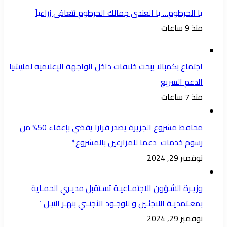
يا الخرطوم… يا العندي جمالك الخرطوم تتعافى زراعياً
منذ 9 ساعات
اجتماع بكمبالا يبحث خلافات داخل الواجهة الإعلامية لمليشيا
الدعم السريع
منذ 7 ساعات
محافظ مشروع الجزيرة يصدر قرارا يقضي بإعفاء 50% من
رسوم خدمات دعما للمزارعين بالمشروع*
نوفمبر 29, 2024
وزيـرة الشـؤون الاجتمـاعيـة تسـتقبل مديـري الحمـاية
بمعـتمديـة اللاجئـين و للوجـود الأجنـبي بنهـر النيـل ‘
نوفمبر 29, 2024