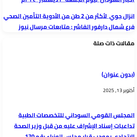
السودان
انزال
انزال جوي لأكثر من 2 طن من الأدوية التأمين الصحي
ليوم
جوي
فرع شمال دارفور الفاشر : متابعات مرسال نيوز
الجمعة
لأكثر
٢٠
مقالات ذات صلة
من
ديسمبر
2
طن
٢٠٢٤م
من
(بدون عنوان)
الأدوية
التأمين
أكتوبر 13, 2025
الصحي
فرع
المجلس القومي السوداني للتخصصات الطبية
شمال
تداعيات إسناد الإشراف عليه من قبل وزير الصحة
دارفور
الفاشر
الاتحادي بموجب قرار مجلس الوزراء رقم 170