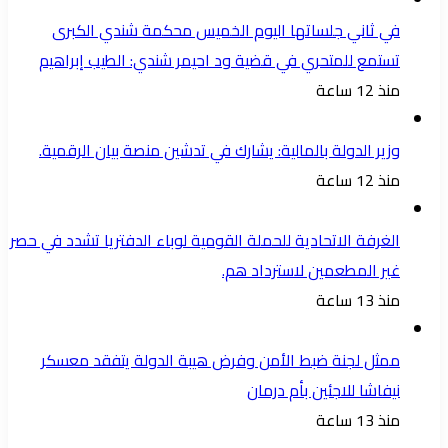
في ثاني جلساتها اليوم الخميس محكمة شندي الكبرى
تستمع للمتحري في قضية ود احيمر شندي: الطيب إبراهيم
منذ 12 ساعة
وزير الدولة بالمالية: يشارك في تدشين منصة بيان الرقمية.
منذ 12 ساعة
الغرفة الاتحادية للحملة القومية لوباء الدفتريا تشدد في حصر
غير المطعمين لاسترداد هم.
منذ 13 ساعة
ممثل لجنة ضبط الأمن وفرض هيبة الدولة يتفقد معسكر
نيفاشا للاجئين بأم درمان
منذ 13 ساعة