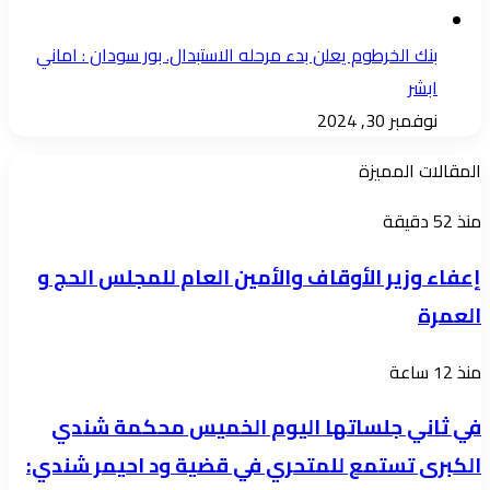
بنك الخرطوم يعلن بدء مرحله الاستبدال. بور سودان : اماني
ابشر
نوفمبر 30, 2024
المقالات المميزة
إعفاء
منذ 52 دقيقة
وزير
إعفاء وزير الأوقاف والأمين العام للمجلس الحج و
الأوقاف
العمرة
والأمين
العام
في
منذ 12 ساعة
للمجلس
ثاني
الحج
في ثاني جلساتها اليوم الخميس محكمة شندي
جلساتها
و
الكبرى تستمع للمتحري في قضية ود احيمر شندي:
اليوم
العمرة