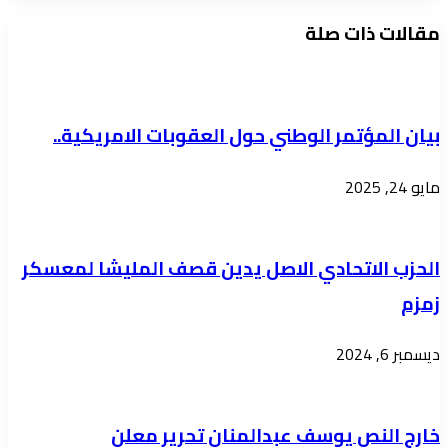
القوات
فشل
مقالات ذات صلة
المسلحة
الإنقاذ..
عازمة
وهدفنا
على
التخلص
حسم
من
بيان المؤتمر الوطني حول العقوبات الامريكية..
التمرد
تركة
مايو 24, 2025
المؤتمر
الوطني
الحزب الاتحادي الاصل يدين قصف المليشا لمعسكر
زمزم
ديسمبر 6, 2024
خارج النص يوسف عبدالمنان تحرير معلن