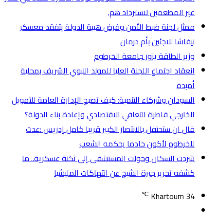
غير المطعمين لاسترداد هم.
ممثل لجنة ضبط الأمن وفرض هيبة الدولة يتفقد معسكر
نيفاشا للاجئين بأم درمان
وزير الطاقة يزور جامعة الخرطوم
انعقاد اجتماع اللجنة العليا للمولد النبوي الشريف بمحلية
أمبدة
السودان وشركاء التنمية: كيف تصبح الإدارة العامة للتمويل
الخارجي قاطرة التعافي الاقتصادي وإعادة بناء الدولة؟
قال ان ستحتفل بالانتصار الكبير قريبا كامل إدريس :عدت
للخرطوم لأكون خادما يحكمه الشعب
شردت السكان وحولت المستشفى إلى ثكنة عسكرية.. ما
كشفه تحرير جبرة الشيخ عن انتهاكات المليشيا
℃
Khartoum
34
تسجيل