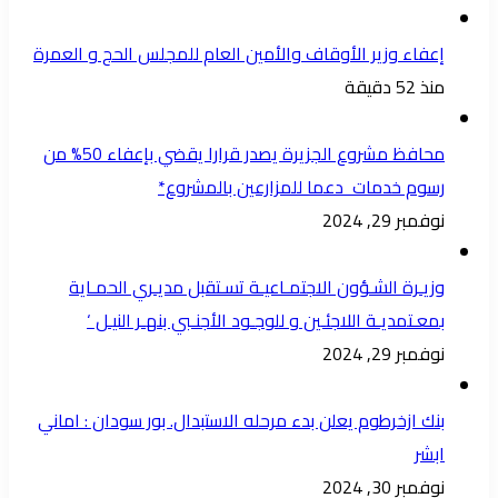
إعفاء وزير الأوقاف والأمين العام للمجلس الحج و العمرة
منذ 52 دقيقة
محافظ مشروع الجزيرة يصدر قرارا يقضي بإعفاء 50% من
رسوم خدمات دعما للمزارعين بالمشروع*
نوفمبر 29, 2024
وزيـرة الشـؤون الاجتمـاعيـة تسـتقبل مديـري الحمـاية
بمعـتمديـة اللاجئـين و للوجـود الأجنـبي بنهـر النيـل ‘
نوفمبر 29, 2024
بنك ازخرطوم يعلن بدء مرحله الاستبدال. بور سودان : اماني
ابشر
نوفمبر 30, 2024