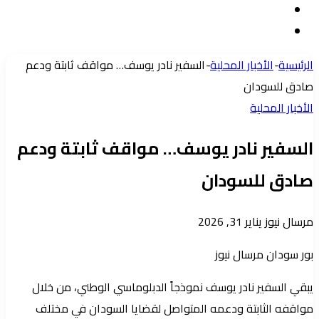
مقال
الدخول
إضافة
عشوائي
عمود
الرئيسية
-
الأخبار المحلية
-
السفير نادر يوسف… مواقف ثابتة ودعم
جانبي
صادق للسودان
الأخبار المحلية
السفير نادر يوسف… مواقف ثابتة ودعم
صادق للسودان
أرسل
مرسال نيوز
يناير 31, 2026
بريدا
بور سودان مرسال نيوز
إلكترونيا
يبقي السفير نادر يوسف نموذجاً الدبلوماسي الوطني، من خلال
مواقفه الثابتة ودعمه المتواصل لقضايا السودان في مختلف