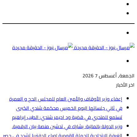
الوضع
بحث
المظلم
عن
الوضع
المظلم
القائمة
الجمعة, أغسطس 7 2026
اخر الأخبار
إعفاء وزير الأوقاف والأمين العام للمجلس الحج و العمرة
في ثاني جلساتها اليوم الخميس محكمة شندي الكبرى
تستمع للمتحري في قضية ود احيمر شندي: الطيب إبراهيم
وزير الدولة بالمالية: يشارك في تدشين منصة بيان الرقمية.
الغرفة الاتحادية للحملة القومية لوباء الدفتريا تشدد في حصر