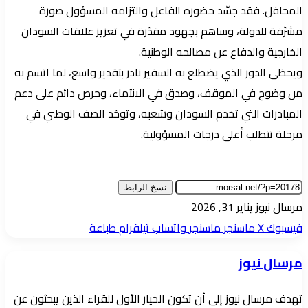
المحافل. فقد جسّد حضوره الفاعل والتزامه المسؤول صورة
مشرّفة للدولة، وساهم بجهود مقدّرة في تعزيز علاقات السودان
الخارجية والدفاع عن مصالحه الوطنية.
ويحظى الدور الذي يضطلع به السفير نادر بتقدير واسع، لما اتسم به
من وضوح في الموقف، وصدق في الانتماء، وحرص دائم على دعم
المبادرات التي تخدم السودان وشعبه، وتوحّد الصف الوطني في
مرحلة تتطلب أعلى درجات المسؤولية.
نسخ الرابط
أرسل
مرسال نيوز
يناير 31, 2026
بريدا
فيسبوك
‫X
ماسنجر
ماسنجر
واتساب
تيلقرام
طباعة
إلكترونيا
مرسال نيوز
تهدف مرسال نيوز إلى أن تكون الخيار الأول للقراء الذين يبحثون عن