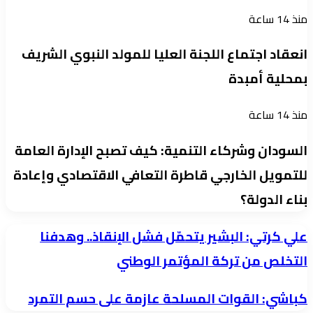
منذ 14 ساعة
انعقاد اجتماع اللجنة العليا للمولد النبوي الشريف
بمحلية أمبدة
منذ 14 ساعة
السودان وشركاء التنمية: كيف تصبح الإدارة العامة
للتمويل الخارجي قاطرة التعافي الاقتصادي وإعادة
بناء الدولة؟
‏علي
‏علي كرتي: البشير يتحمّل فشل الإنقاذ.. وهدفنا
كرتي:
التخلص من تركة المؤتمر الوطني
البشير
كباشي:
كباشي: القوات المسلحة عازمة على حسم التمرد
يتحمّل