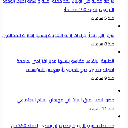
شرطة محلية جبل أولياء تنفذ حملة أمنية واسعة لضبط الوجود
الأجنبي وتضبط 190 مخالفاً:
منذ 5 ساعات
شرق النيل تبدأ إجراءات إزالة التعديات بتسليم إنذارات للمخالفين
منذ 8 ساعات
الجلابية البلقاها مقاسو يلبسها ​مدير افتراضي لجامعة
افتراضية حين يصبح الكرسي أوسع من المؤسسة
منذ 9 ساعات
حضور لافت لفرق التراث في مهرجان السلم الاجتماعي
منذ 11 دقيقة
محافظ مشروع الجزيرة يصدر قرارا يقضي بإعفاء 50% من