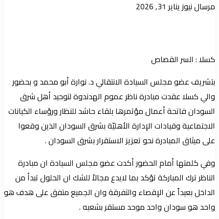
أرسل
مرسال نيوز
يناير 31, 2026
بريدا
إلكترونيا
كسلا : السر القصاص
بتشريف عضو مجلس السيادة الانتقالي د. نوارة أبو محمد و بحضور
والي كسلا عقدت مبادرة ناظر عموم الهدندوة لتوحيد أهل شرق
السودان فاتحة أعمال مؤتمرها بلقاء حاشد للنظار ورؤساء الكيانات
الاجتماعية وقيادات الإدارة الأهليّة بشرق السودان الذين وقعوا
على ميثاق المبادرة نحو تعزيز الاستقرار بشرق السودان .
وفي كلمتها أمام الحضور أكدت عضو مجلس السيادة ان مبادرة
الناظر ترك المباركة تؤكد بما لايدع مجالاً للشك ان الحلول تبدأ من
الداخل بعيداً عن الإقصاء والتفرقة وان الجميع متفق على هدف هو
واحد هو سودان واحد موحد مستقر بشعبه .