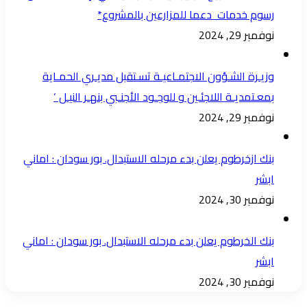
رسوم خدمات دعما للمزارعين بالمشروع*
نوفمبر 29, 2024
وزيـرة الشـؤون الاجتمـاعيـة تسـتقبل مديـري الحمـاية
بمعـتمديـة اللاجئـين و للوجـود الأجنـبي بنهـر النيـل ‘
نوفمبر 29, 2024
بنك ازخرطوم يعلن بدء مرحله الاستبدال. بور سودان : اماني
ابشر
نوفمبر 30, 2024
بنك الخرطوم يعلن بدء مرحله الاستبدال. بور سودان : اماني
ابشر
نوفمبر 30, 2024