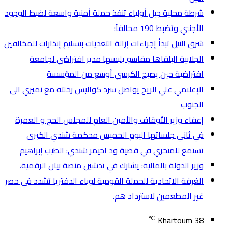
شرطة محلية جبل أولياء تنفذ حملة أمنية واسعة لضبط الوجود
الأجنبي وتضبط 190 مخالفاً:
شرق النيل تبدأ إجراءات إزالة التعديات بتسليم إنذارات للمخالفين
الجلابية البلقاها مقاسو يلبسها ​مدير افتراضي لجامعة
افتراضية حين يصبح الكرسي أوسع من المؤسسة
الإعلامي علي الريح يواصل سرد كواليس رحلته مع نميري الى
الجنوب
إعفاء وزير الأوقاف والأمين العام للمجلس الحج و العمرة
في ثاني جلساتها اليوم الخميس محكمة شندي الكبرى
تستمع للمتحري في قضية ود احيمر شندي: الطيب إبراهيم
وزير الدولة بالمالية: يشارك في تدشين منصة بيان الرقمية.
الغرفة الاتحادية للحملة القومية لوباء الدفتريا تشدد في حصر
غير المطعمين لاسترداد هم.
℃
Khartoum
38