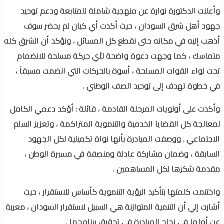
وأعلنت الدكتورة نوارة عن منهجية شاملة للمتابعة ودعم توحيد
جهود أهل شرق السودان ، حيث أكدت أي كيان لم يحضر سوف
أذهب إليه في مكانه حتى نقطع كل المسائل ، ونؤكد أن الشرق كله
متماسك ، كما وجهت دعوة واضحة لأي حركة مسلحة للانضمام
تحت لواء القوات المسلحة ، أسوة بالحركات التي انضمت مسبقآ ،
في خطوة تهدف إلى توحيد الصف الوطني .
وأكدت على أولويات المرحلة القادمة ، قائلة : أؤكد دعمي الكامل
لمعالجة كل القضايا الخدمية والتنموية المتراكمة ، وتعزيز السلم
الاجتماعي . ووصفت المبادرة بأنها نواة تكميلية لكل الجهود
السابقة ، وضمان مشاركة عادلة ومنصفة في مسيرة الوطن ،
مقدمة شكرها لكل المساهمين .
واختتمت كلمتها بتأكيد الرؤية التنموية كأساس للاستقرار ، حيث
أشارت إلي أن التنمية المتوازنة هي السبيل لاستقرار السودان ، معربة
عن أملها في نجاح المبادرة في تحقيق برنامجها .