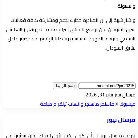
والسيولة .
واشار شيبة إلى ان المبادرة حظيت بدعم ومشاركة كافة فعاليات
شرق السودان وان توقيع الميثاق التزام صلب بدعم وتعزيز التعايش
السلمي وتوحيد الجهود السياسية وقضايا الإقليم نحو حضور فاعل
لشرق السودان.
نسخ الرابط
أرسل
مرسال نيوز
يناير 31, 2026
بريدا
فيسبوك
‫X
ماسنجر
ماسنجر
واتساب
تيلقرام
طباعة
إلكترونيا
مرسال نيوز
تهدف مرسال نيوز إلى أن تكون الخيار الأول للقراء الذين يبحثون عن