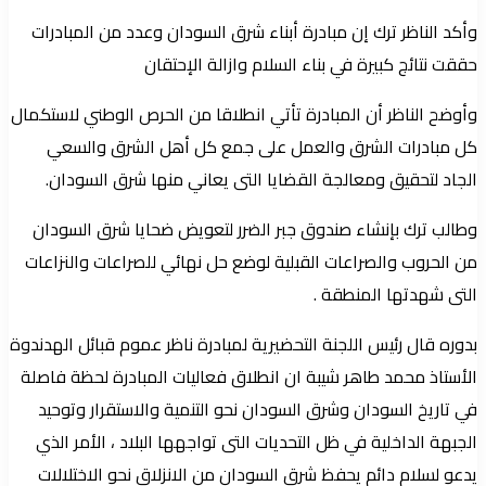
وأكد الناظر ترك إن مبادرة أبناء شرق السودان وعدد من المبادرات
حققت نتائج كبيرة في بناء السلام وازالة الإحتقان
وأوضح الناظر أن المبادرة تأتي انطلاقا من الحرص الوطني لاستكمال
كل مبادرات الشرق والعمل على جمع كل أهل الشرق والسعي
الجاد لتحقيق ومعالجة القضايا التى يعاني منها شرق السودان.
وطالب ترك بإنشاء صندوق جبر الضرر لتعويض ضحايا شرق السودان
من الحروب والصراعات القبلية لوضع حل نهائي للصراعات والنزاعات
التى شهدتها المنطقة .
بدوره قال رئيس اللجنة التحضيرية لمبادرة ناظر عموم قبائل الهدندوة
الأستاذ محمد طاهر شيبة ان انطلاق فعاليات المبادرة لحظة فاصلة
في تاريخ السودان وشرق السودان نحو التنمية والاستقرار وتوحيد
الجبهة الداخلية في ظل التحديات التى تواجهها البلاد ، الأمر الذي
يدعو لسلام دائم يحفظ شرق السودان من الانزلاق نحو الاختلالات