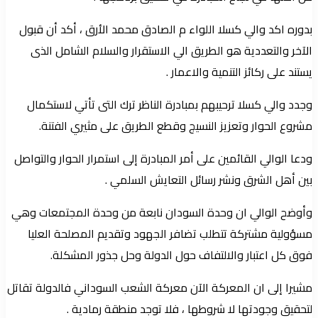
بدوره اكد والي كسلا اللواء م الصادق محمد الأرق ، أكد أن قبول
الآخر والتعددية هو الطريق الي الاستقرار والسلام الشامل الذى
يستند على ركائز التنمية والاعمار .
وجدد والي كسلا ترحيبهم بمبادرة الناظر ترك التى تأتي لاستكمال
مشروع الحوار وتعزيز النسيج وقطع الطريق على مثيري الفتنة.
ودعا الوالي القائمين على أمر المبادرة إلى استمرار الحوار والتواصل
بين أهل الشرق ونشر رسائل التعايش السلمي .
وأوضح الوالي ان وحدة السودان نابعة من وحدة المجتمعات وهي
مسؤولية مشتركة تتطلب تضافر الجهود وتقديم المصلحة العليا
فوق كل اعتبار والالتفاف حول الدولة وحل جذور المشكلة.
مشيرا إلى ان المعركة الآن معركة الشعب السوداني فالدولة تقاتل
لتحقيق وجودتها لا شروطها ، فلا توجد منطقة رمادية .