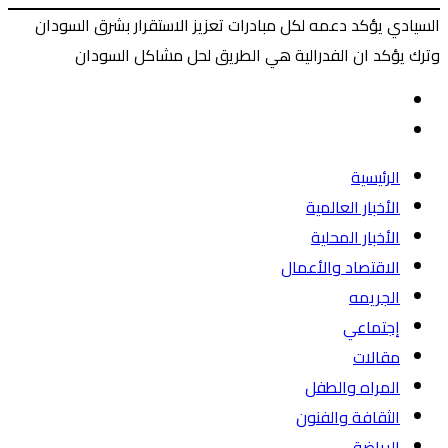
السيادي يؤكد دعمه لكل مبادرات تعزيز الاستقرار بشرق السودان
وترك يؤكد ان الفدرالية هي الطريق لحل مشاكل السودان
‫X
طباعة
ماسنجر
ماسنجر
فيسبوك
المقال
السابق
المقال
التالي
الرئيسية
الأخبار العالمية
الأخبار المحلية
الاقتصاد والأعمال
الجريمه
إجتماعي
مقالات
المراه والطفل
الثقافة والفنون
الرياضة