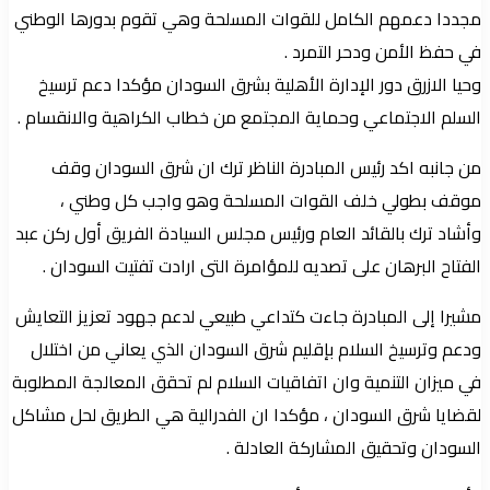
مجددا دعمهم الكامل للقوات المسلحة وهي تقوم بدورها الوطني
في حفظ الأمن ودحر التمرد .
وحيا الازرق دور الإدارة الأهلية بشرق السودان مؤكدا دعم ترسيخ
السلم الاجتماعي وحماية المجتمع من خطاب الكراهية والانقسام .
من جانبه اكد رئيس المبادرة الناظر ترك ان شرق السودان وقف
موقف بطولي خلف القوات المسلحة وهو واجب كل وطني ،
وأشاد ترك بالقائد العام ورئيس مجلس السيادة الفريق أول ركن عبد
الفتاح البرهان على تصديه للمؤامرة التى ارادت تفتيت السودان .
مشيرا إلى المبادرة جاءت ‏كتداعي طبيعي لدعم جهود تعزيز التعايش
ودعم وترسيخ السلام بإقليم شرق السودان الذي يعاني من اختلال
في ميزان التنمية وان اتفاقيات السلام لم تحقق المعالجة المطلوبة
لقضايا شرق السودان ، مؤكدا ان الفدرالية هي الطريق لحل مشاكل
السودان وتحقيق المشاركة العادلة .