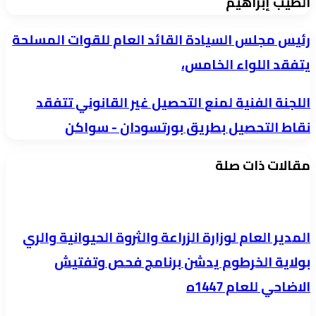
الطيب إبراهيم
رئيس
رئيس مجلس السيادة القائد العام للقوات المسلحة
مجلس
يتفقد اللواء الخامس،
السيادة
اللجنة
اللجنة الفنية لمنع التحصيل غير القانوني تتفقد
القائد
الفنية
العام
نقاط التحصيل بطريق بورتسودان - سواكن
لمنع
للقوات
مقالات ذات صلة
التحصيل
المسلحة
غير
يتفقد
القانوني
اللواء
تتفقد
الخامس،
المدير العام لوزارة الزراعة والثروة الحيوانية والري
نقاط
بولاية الخرطوم يدشن برنامج فحص وتفتيش
التحصيل
الاضاحي للعام 1447ه
بطريق
بورتسودان