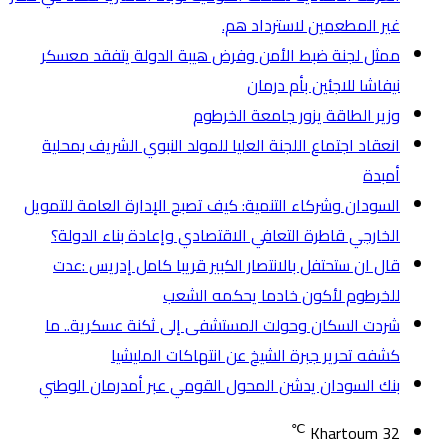
غير المطعمين لاسترداد هم.
ممثل لجنة ضبط الأمن وفرض هيبة الدولة يتفقد معسكر
نيفاشا للاجئين بأم درمان
وزير الطاقة يزور جامعة الخرطوم
انعقاد اجتماع اللجنة العليا للمولد النبوي الشريف بمحلية
أمبدة
السودان وشركاء التنمية: كيف تصبح الإدارة العامة للتمويل
الخارجي قاطرة التعافي الاقتصادي وإعادة بناء الدولة؟
قال ان ستحتفل بالانتصار الكبير قريبا كامل إدريس :عدت
للخرطوم لأكون خادما يحكمه الشعب
شردت السكان وحولت المستشفى إلى ثكنة عسكرية.. ما
كشفه تحرير جبرة الشيخ عن انتهاكات المليشيا
بنك السودان يدشن المحول القومي عبر أمدرمان الوطني
℃
Khartoum
32