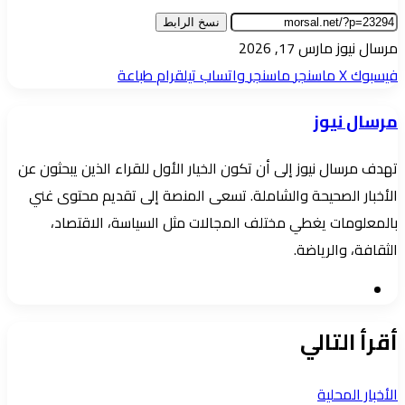
نسخ الرابط
أرسل
مرسال نيوز
مارس 17, 2026
بريدا
فيسبوك
‫X
ماسنجر
ماسنجر
واتساب
تيلقرام
طباعة
إلكترونيا
مرسال نيوز
تهدف مرسال نيوز إلى أن تكون الخيار الأول للقراء الذين يبحثون عن
الأخبار الصحيحة والشاملة. تسعى المنصة إلى تقديم محتوى غني
بالمعلومات يغطي مختلف المجالات مثل السياسة، الاقتصاد،
الثقافة، والرياضة.
موقع
الويب
أقرأ التالي
الأخبار المحلية