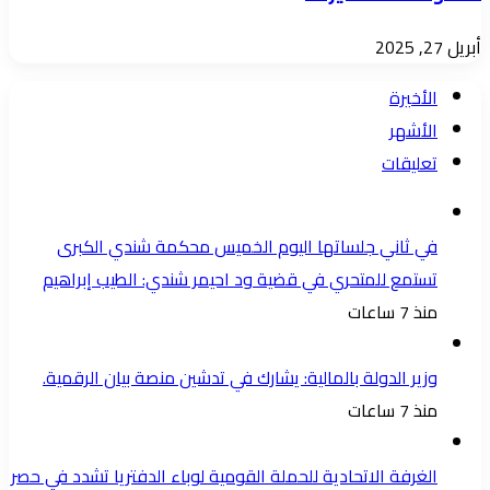
أبريل 27, 2025
الأخيرة
الأشهر
تعليقات
في ثاني جلساتها اليوم الخميس محكمة شندي الكبرى
تستمع للمتحري في قضية ود احيمر شندي: الطيب إبراهيم
منذ 7 ساعات
وزير الدولة بالمالية: يشارك في تدشين منصة بيان الرقمية.
منذ 7 ساعات
الغرفة الاتحادية للحملة القومية لوباء الدفتريا تشدد في حصر