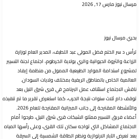
أرسل
مرسال نيوز
مارس 17, 2026
بريدا
إلكترونيا
بحري مرسال نيوز
ترأس د سر الختم فضل المولى عبد اللطيف، المدير العام لوزارة
الزراعة والثروة الحيوانية والري بولاية الخرطوم، اجتماع لجنة التسيير
لمشروع استدامة الموارد الطبيعية الممول من منظمة إيفاد
العالمية الخاص بالمناطق الريفية بمختلف ولايات السودان.
ناقش الاجتماع استئناف عمل البرنامج في قرى شرق النيل بعد
توقف دام ثلاث سنوات نتيجة الحرب، كما استعرض تقرير ما تم تنفيذه
والأنشطة المقترحة إلى جانب الميزانية المقترحة للعام 2026.
أعضاء فريق التسيير ممثلو الشبكات قرى شرق النيل، طرحوا أمام
الاجتماع المشاكل التي تواجه سكان تلك القرى، وعلى رأسها المياه
بعد تعرض الآبار الارتوازية ونظم الطاقة الشمسية إلى السرقة