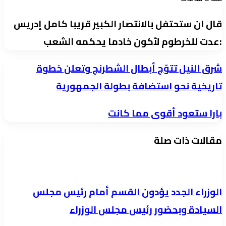
قال ان ستحتفل بالانتصار الكبير قريبا كامل إدريس
:عدت للخرطوم لأكون خادما يحكمه الشعب
شرق
شرق النيل تتوّج أبطال الشطرنج وتعلن خطوة
النيل
تاريخية نحو استضافة بطولة الجمهورية
تتوّج
بارا
بارا ستعود أقوى مما كانت
أبطال
ستعود
الشطرنج
مقالات ذات صلة
أقوى
وتعلن
مما
خطوة
كانت
تاريخية
نحو
الوزراء الجدد يؤدون القسم أمام رئيس مجلس
استضافة
السيادة وبحضور رئيس مجلس الوزراء
بطولة