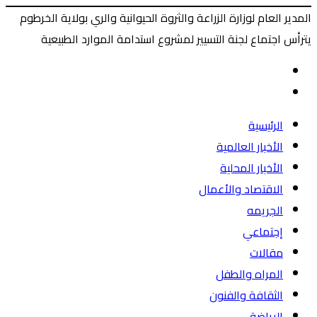
المدير العام لوزارة الزراعة والثروة الحيوانية والري بولاية الخرطوم
يترأس اجتماع لجنة التسيير لمشروع استدامة الموارد الطبيعية
‫X
طباعة
ماسنجر
ماسنجر
فيسبوك
المقال
السابق
المقال
التالي
الرئيسية
الأخبار العالمية
الأخبار المحلية
الاقتصاد والأعمال
الجريمه
إجتماعي
مقالات
المراه والطفل
الثقافة والفنون
الرياضة