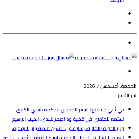
الوضع
بحث
المظلم
عن
الوضع
المظلم
القائمة
الجمعة, أغسطس 7 2026
اخر الأخبار
في ثاني جلساتها اليوم الخميس محكمة شندي الكبرى
تستمع للمتحري في قضية ود احيمر شندي: الطيب إبراهيم
وزير الدولة بالمالية: يشارك في تدشين منصة بيان الرقمية.
الغرفة الاتحادية للحملة القومية لوباء الدفتريا تشدد في حصر