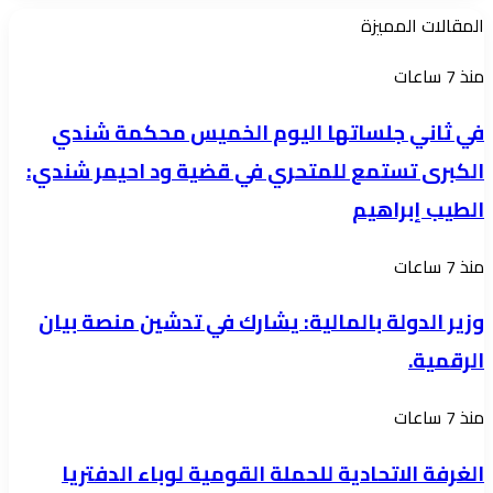
المقالات المميزة
في
منذ 7 ساعات
ثاني
في ثاني جلساتها اليوم الخميس محكمة شندي
جلساتها
الكبرى تستمع للمتحري في قضية ود احيمر شندي:
اليوم
الطيب إبراهيم
الخميس
محكمة
وزير
منذ 7 ساعات
شندي
الدولة
الكبرى
وزير الدولة بالمالية: يشارك في تدشين منصة بيان
بالمالية:
تستمع
الرقمية.
يشارك
للمتحري
في
في
الغرفة
منذ 7 ساعات
تدشين
قضية
الاتحادية
منصة
الغرفة الاتحادية للحملة القومية لوباء الدفتريا
ود
للحملة