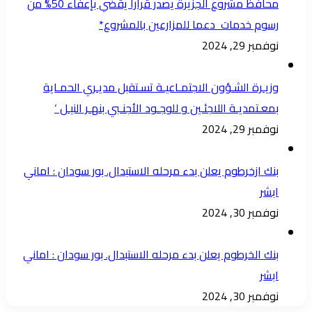
محافظ مشروع الجزيرة يصدر قرارا يقضي بإعفاء 50% من
رسوم خدمات دعما للمزارعين بالمشروع*
نوفمبر 29, 2024
وزيـرة الشـؤون الاجتمـاعيـة تسـتقبل مديـري الحمـاية
بمعـتمديـة اللاجئـين و للوجـود الأجنـبي بنهـر النيـل ‘
نوفمبر 29, 2024
بنك ازخرطوم يعلن بدء مرحله الاستبدال. بور سودان : اماني
ابشر
نوفمبر 30, 2024
بنك الخرطوم يعلن بدء مرحله الاستبدال. بور سودان : اماني
ابشر
نوفمبر 30, 2024