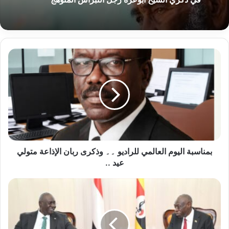
منذ 21 ساعة
لتجارة البرية بين السودان ومصر: تشوهات هيكلية
في التبادل التجاري وآثارها على ميزان المدفوعات
والاستقرار النقدي
في ذكري الشيخ ابوعزة رجل النبراس المتوهج
بمناسبة
اليوم
العالمي
للراديو
۔۔
وذكرى
ربان
الإذاعة
متولي
عيد
بمناسبة اليوم العالمي للراديو ۔۔ وذكرى ربان الإذاعة متولي
..
عيد ..
الرئيس
اليوغندي
يستقبل
نائب
رئيس