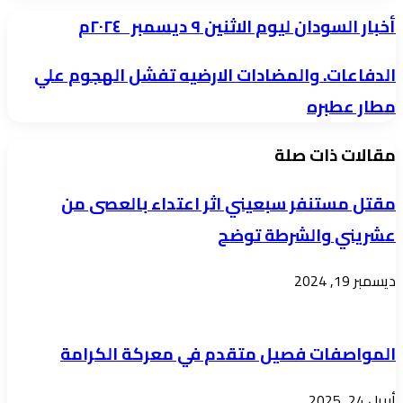
أخبار
أخبار السودان ليوم الاثنين ٩ ديسمبر ٢٠٢٤م
السودان
الدفاعات.
الدفاعات. والمضادات الارضيه تفشل الهجوم علي
ليوم
والمضادات
مطار عطبره
الاثنين
الارضيه
٩
مقالات ذات صلة
تفشل
ديسمبر
الهجوم
مقتل مستنفر سبعيني اثر اعتداء بالعصى من
علي
٢٠٢٤م
عشريني والشرطة توضح
مطار
عطبره
ديسمبر 19, 2024
المواصفات فصيل متقدم في معركة الكرامة
أبريل 24, 2025