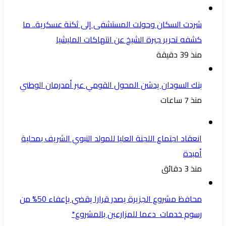
شردت السكان وحولت المستشفى إلى ثكنة عسكرية.. ما
كشفه تحرير جبرة الشيخ عن انتهاكات المليشيا
منذ 39 دقيقة
بنك السودان يدشن المحول القومي عبر أمدرمان الوطني
منذ 7 ساعات
انعقاد اجتماع اللجنة العليا للمولد النبوي الشريف بمحلية
أمبدة
منذ 3 دقائق
محافظ مشروع الجزيرة يصدر قرارا يقضي بإعفاء 50% من
رسوم خدمات دعما للمزارعين بالمشروع*