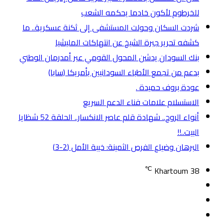
للخرطوم لأكون خادما يحكمه الشعب
شردت السكان وحولت المستشفى إلى ثكنة عسكرية.. ما
كشفه تحرير جبرة الشيخ عن انتهاكات المليشيا
بنك السودان يدشن المحول القومي عبر أمدرمان الوطني
بدعم من تجمع الأطباء السودانيين بأمريكا (سابا)
عودة بروف حميدة .
الاستسلام علامات فناء الدعم السريع
أنواء الروح.. شهادة قلم عاصر الانكسار.. الحلقة 52 شظايا
البيت..!!
البرهان وضياع الفرص الثمينة: خيبة الأمل (2-3)
℃
Khartoum
38
تسجيل
مقال
الدخول
إضافة
عشوائي