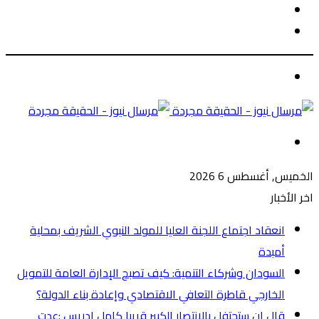
الوضع
بحث
المظلم
عن
الوضع
المظلم
القائمة
الخميس, أغسطس 6 2026
اخر الأخبار
انعقاد اجتماع اللجنة العليا للمولد النبوي الشريف بمحلية
أمبدة
السودان وشركاء التنمية: كيف تصبح الإدارة العامة للتمويل
الخارجي قاطرة التعافي الاقتصادي وإعادة بناء الدولة؟
قال ان ستحتفل بالانتصار الكبير قريبا كامل إدريس :عدت