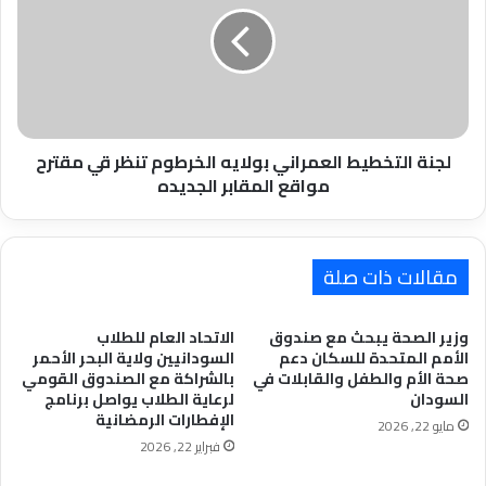
بولايه
الخرطوم
تنظر
قي
مقترح
مواقع
المقابر
لجنة التخطيط العمراني بولايه الخرطوم تنظر قي مقترح
الجديده
مواقع المقابر الجديده
مقالات ذات صلة
وزير الصحة يبحث مع صندوق
الاتحاد العام للطلاب
الأمم المتحدة للسكان دعم
السودانيين ولاية البحر الأحمر
صحة الأم والطفل والقابلات في
بالشراكة مع الصندوق القومي
السودان
لرعاية الطلاب يواصل برنامج
الإفطارات الرمضانية
مايو 22, 2026
فبراير 22, 2026