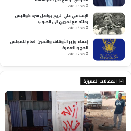
منذ 5 ساعات
الإعلامي علي الريح يواصل سرد كواليس
رحلته مع نميري الى الجنوب
منذ 6 ساعات
إعفاء وزير الأوقاف والأمين العام للمجلس
الحج و العمرة
منذ 7 ساعات
المقالات المميزة
شرق
الجل
النيل
البل
تبدأ
مقا
إجراءات
يلب
إزالة
التعديات
مدي
بتسليم
افت