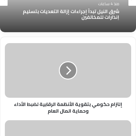
منذ 4 ساعات
شرق النيل تبدأ إجراءات إزالة التعديات بتسليم
إنذارات للمخالفين
إلتزام
حكومي
بتقوية
الأنظمة
الرقابية
لضبط
الأداء
وحماية
المال
العام
إلتزام حكومي بتقوية الأنظمة الرقابية لضبط الأداء
وحماية المال العام
لجنة
التخطيط
العمراني