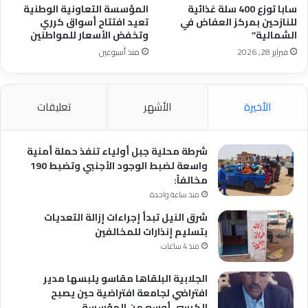
سابا توزع 400 سلة غذائية
المؤسسة التعاونية الوطنية
للنازحين بمركز العفاض في
تعيد افتتاح أسواق كرري
الشمالية”
وتخفض الأسعار للمواطنين
فبراير 28, 2026
منذ أسبوعين
الأخيرة
الأشهر
تعليقات
شرطة محلية جبل أولياء تنفذ حملة أمنية
واسعة لضبط الوجود الأجنبي وتضبط 190
مخالفاً:
منذ ساعة واحدة
شرق النيل تبدأ إجراءات إزالة التعديات
بتسليم إنذارات للمخالفين
منذ 4 ساعات
الجلابية البلقاها مقاسو يلبسها ​مدير
افتراضي لجامعة افتراضية حين يصبح
الكرسي أوسع من المؤسسة