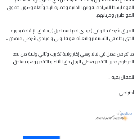
القوة لبسط السيادة بقواتها الذاتية وحماية البلد وأهله وصون حقوق
المواطنين وحرياتهم.
الفريق شرطة حقوقي (عيسي ادم اسماعيل ) يستحق الإشادة بدوره
الذي بذله في الآستنفار والتعبئة هو قانوني و قيادي شرطي متمكن ،،
ما تم من عمل في نيالا وهي إكثر ولاية تضررت وتاني ولاية من بعد
الخرطوم جدير بالتقدير يعطي الرجل حق الثناء و التقدير وهو يستحق ..
للمقال بقية ..
آحترامي