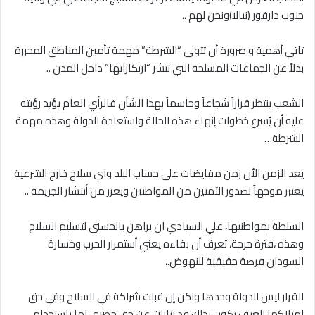
جنوب دارفور (نيالا)ونحن لهم ،،
تاتي أهمية و ضرورة أن تتولى “الشرطة” مهمة تأمين المناطق المحررة
بدلاً عن الجماعات المسلحة التي تنشر “ارتكازاتها” داخل المدن ..
الشعب ينتظر قراراً شجاعاً وحاسماً بهذا الشأن فالرأي العام يؤيد رؤيته
عليه أن يُسرع خطوات إنهاء هذه الحالة واستعادة الدولة وهذه مهمة
الشرطة…
يعد الزمن الأن زمن مقايضات على حساب البلد واي سلاح خارج الشرعية
يعتبر موجهاً لصدور الآمنين من المواطنين ويعزز من أنتشار الجريمة ..
السلطة بمواطنيها، علي السيادي ان يراهن بالحسنى لتسليم السلاح
وهذه ،فترة حرجة، تعرف أن بقاءه يعني أستمرار الحرب وخسارة
السودان فرصة حقيقية للنهوض.،
القرار ليس للدولة وحدها ولكن إن قبلت شراكة في السلاح وفي حق
امتلاكها للعنف تكون بذلك قد تنازلت عن حقٍ حصري لها باستخدام