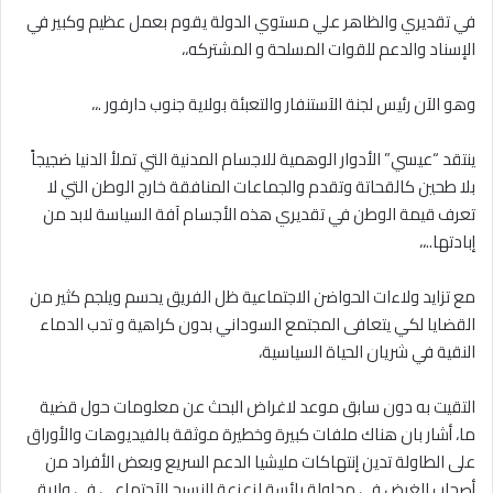
في تقديري والظاهر علي مستوي الدولة يقوم بعمل عظيم وكبير في
الإسناد والدعم للقوات المسلحة و المشتركه،،
وهو الآن رئيس لجنة الآستنفار والتعبئة بولاية جنوب دارفور .،،
ينتقد “عيسي” الأدوار الوهمية للاجسام المدنية التي تملأ الدنيا ضجيجاً
بلا طحين كالقحاتة وتقدم والجماعات المنافقة خارج الوطن التي لا
تعرف قيمة الوطن في تقديري هذه الأجسام آفة السياسة لابد من
إبادتها..،،
مع تزايد ولاءات الحواضن الاجتماعية ظل الفريق يحسم ويلجم كثير من
القضايا لكي يتعافى المجتمع السوداني بدون كراهية و تدب الدماء
النقية في شريان الحياة السياسية،
التقيت به دون سابق موعد لاغراض البحث عن معلومات حول قضية
ما، أشار بان هناك ملفات كبيرة وخطيرة موثقة بالفيديوهات والأوراق
على الطاولة تدين إنتهاكات مليشيا الدعم السريع وبعض الأفراد من
أصحاب الغرض في محاولة يائسة لزعزعة النسيج الآجتماعي في ولاية