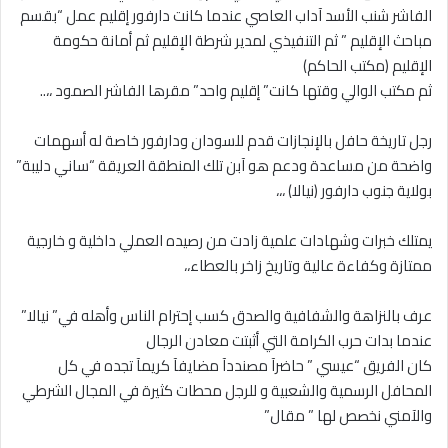
الفاشر شنب الأسد آداب العاصي عندما كانت دارفور إقليم عمل “بقسم
مباحث الإقليم ” ثم التنفيذي لمدير شرطة الإقليم ثم أمانة حكومة
الإقليم (مكتب الحاكم)
ثم مكتب الوالي وقتها كانت” إقليم واحد” مقرها الفاشر الصمود ،،..
رجل تاريخة حافل بالإنجازات قدم للسودان ودارفور خاصة له أسهمات
واضحة من مساعدة ودعم هو آبن تلك المنطقة العريقة “ساني دليبة”
بولاية جنوب دارفور (نيالا) ،،،
يمتلك خبرات وشهادات علمية زادت من رصيده العملي داخلية و خارجية
ممتازة وكفاءة عالية وتاريخ زاخر بالعطاء،،
عرف بالنزاهة والشفافية والصدق كسب إحترام الناس وأهله في” نيالا”
عندما بدات حرب الكرامة التي أثبتت معادن الرجال
كان الفريق “عيسي ” حاضرآ مصنددآ مضايفآ كريمآ تجده في كل
المحافل الرسمية والشعبية و للرجل محطات كثيرة في المجال الشرطي
والآمني نخصص لها ” مقال”