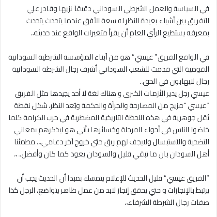
في السياسة والعمل الشرطي السوداني دقيقآ نزيها وقادر علي
التفريق بين أشياء بعيدة النظر له سعة الأفق عندما يتحدث يتحدث
بمعرفه يستطيع الرأي العام أن يقرأ متغيرات الواقع عند حديثه،،
في الواقع الفريق” عيسي” هو من آبناء المؤسسة الشرطية السودانية
القومية التي قدمت للشعب السوداني أشرف رجال الشرطة السودانية
رجال لايهابون في الحق..
عيسي رجل يدير الأزمات الكبرى و هناك لغة لا أحد يجيدها مثل الفريق
“عيسي “مزيج من المصارحة والجرأة والحكمة وبُعد النظر، شكل نقطة
ثقل جوهرية في هذه اللحظة التاريخية المضطربة في حرب الكرامة كلما
خاضوا الناس في أجواء المرحلة وخسائرها يأتي هو ليذكرهم بمعاني
التضحية والآستبسال ولايجف لهم ريق حتي خروج آخر دعامي.،، مطمئنا
أهل السودان بان ما تبقي قليل والسودان يعود كما كان وأفضل.. ،،
“الفريق عيسي” قليل الحديث للإعلام يتمسك بمبدا أن الحديث يجب أن
يرتبط بالإنجازات و حتي يحقق إنجاز لابد من عمل ظاهر يتواضع، الرجل كذا
صفات رجال الشرطة الشرفاء،،