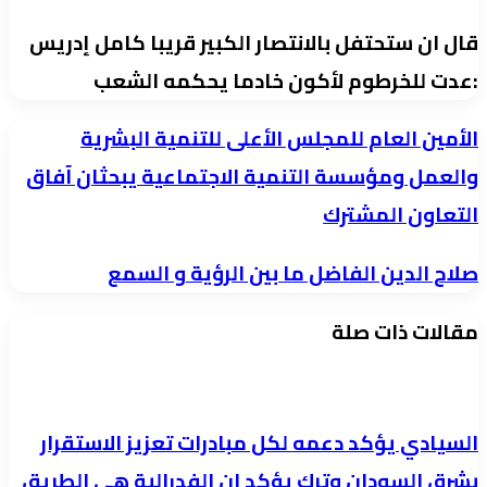
قال ان ستحتفل بالانتصار الكبير قريبا كامل إدريس
:عدت للخرطوم لأكون خادما يحكمه الشعب
الأمين
الأمين العام للمجلس الأعلى للتنمية البشرية
العام
والعمل ومؤسسة التنمية الاجتماعية يبحثان آفاق
للمجلس
التعاون المشترك
الأعلى
للتنمية
صلاح
صلاح الدين الفاضل ما بين الرؤية و السمع
البشرية
الدين
مقالات ذات صلة
والعمل
الفاضل
ومؤسسة
ما
التنمية
بين
الاجتماعية
الرؤية
السيادي يؤكد دعمه لكل مبادرات تعزيز الاستقرار
يبحثان
و
بشرق السودان وترك يؤكد ان الفدرالية هي الطريق