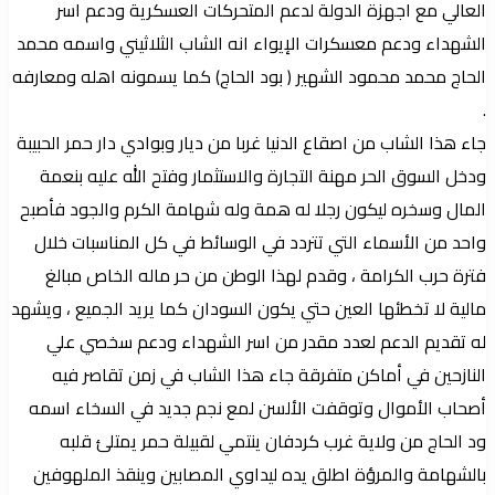
العالي مع اجهزة الدولة لدعم المتحركات العسكرية ودعم اسر
الشهداء ودعم معسكرات الإيواء انه الشاب الثلاثيني واسمه محمد
الحاج محمد محمود الشهير ( بود الحاج) كما يسمونه اهله ومعارفه
.
جاء هذا الشاب من اصقاع الدنيا غربا من ديار وبوادي دار حمر الحبيبة
ودخل السوق الحر مهنة التجارة والاستثمار وفتح الله عليه بنعمة
المال وسخره ليكون رجلا له همة وله شهامة الكرم والجود فأصبح
واحد من الأسماء التي تتردد في الوسائط في كل المناسبات خلال
فترة حرب الكرامة ، وقدم لهذا الوطن من حر ماله الخاص مبالغ
مالية لا تخطئها العين حتي يكون السودان كما يريد الجميع ، ويشهد
له تقديم الدعم لعدد مقدر من اسر الشهداء ودعم سخصي علي
النازحين في أماكن متفرقة جاء هذا الشاب في زمن تقاصر فيه
أصحاب الأموال وتوقفت الألسن لمع نجم جديد في السخاء اسمه
ود الحاج من ولاية غرب كردفان ينتمي لقبيلة حمر يمتلئ قلبه
بالشهامة والمرؤة اطلق يده ليداوي المصابين وينقذ الملهوفين