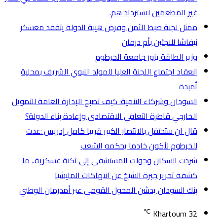
غير المطعمين لاسترداد هم.
ممثل لجنة ضبط الأمن وفرض هيبة الدولة يتفقد معسكر
نيفاشا للاجئين بأم درمان
وزير الطاقة يزور جامعة الخرطوم
انعقاد اجتماع اللجنة العليا للمولد النبوي الشريف بمحلية
أمبدة
السودان وشركاء التنمية: كيف تصبح الإدارة العامة للتمويل
الخارجي قاطرة التعافي الاقتصادي وإعادة بناء الدولة؟
قال ان ستحتفل بالانتصار الكبير قريبا كامل إدريس :عدت
للخرطوم لأكون خادما يحكمه الشعب
شردت السكان وحولت المستشفى إلى ثكنة عسكرية.. ما
كشفه تحرير جبرة الشيخ عن انتهاكات المليشيا
بنك السودان يدشن المحول القومي عبر أمدرمان الوطني
℃
Khartoum
32