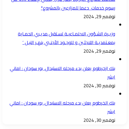
رسوم خدمات دعما للمزارعين بالمشروع*
نوفمبر 29, 2024
وزيـرة الشـؤون الاجتمـاعيـة تسـتقبل مديـري الحمـاية
بمعـتمديـة اللاجئـين و للوجـود الأجنـبي بنهـر النيـل ‘
نوفمبر 29, 2024
بنك ازخرطوم يعلن بدء مرحله الاستبدال. بور سودان : اماني
ابشر
نوفمبر 30, 2024
بنك الخرطوم يعلن بدء مرحله الاستبدال. بور سودان : اماني
ابشر
نوفمبر 30, 2024