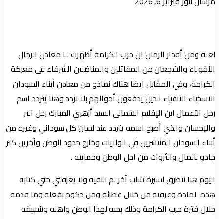
أرسل
مرسال نيوز
فبراير 6, 2026
بريدا
إلكترونيا
لعله ومن أقدار الزمان ان حرب الكرامة أظهرت لنا معادن الرجال
الأقوياء والشجعان من المقاتلين والمناضلين الشرفاء في معركة
الكرامة، وفي المقابل ايضا هناك نماذج من معادن أبناء السودان
الاسخياء الانقياء الذين يدفعون أموالهم بلا تردد وهنا يتردد اسم
رجل الأعمال ابن الإقليم الشمالي السيد أزهري المبارك رجل البر
والإحسان والذي أصبح اسمه يتردد عند لسان كل سوداني وغيره من
أبناء السودان المنتشرين في الولايات وخارج حدود الوطن وآخرين كثر
جادو بالمال والثروات من اجل الوطن وحمايته .
اليوم هنا نتطرق لسيرة شاب آخر لم التقيه ولا يعرفني حتي كتابة
هذه المادة وعرفته من خلال عطائه ومن ذكوه بفعله وما قدمه
خلال فترة حرب الكرامة وذلك بحبه لهذا الوطن واهله وتنسيقه