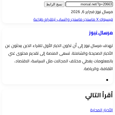
نسخ الرابط
أرسل
مرسال نيوز
فبراير 6, 2026
بريدا
فيسبوك
‫X
ماسنجر
ماسنجر
واتساب
تيلقرام
طباعة
إلكترونيا
مرسال نيوز
تهدف مرسال نيوز إلى أن تكون الخيار الأول للقراء الذين يبحثون عن
الأخبار الصحيحة والشاملة. تسعى المنصة إلى تقديم محتوى غني
بالمعلومات يغطي مختلف المجالات مثل السياسة، الاقتصاد،
الثقافة، والرياضة.
موقع
الويب
أقرأ التالي
الأخبار المحلية