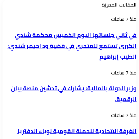
المقالات المميزة
في
منذ 7 ساعات
ثاني
في ثاني جلساتها اليوم الخميس محكمة شندي
جلساتها
الكبرى تستمع للمتحري في قضية ود احيمر شندي:
اليوم
الطيب إبراهيم
الخميس
محكمة
وزير
منذ 7 ساعات
شندي
الدولة
الكبرى
وزير الدولة بالمالية: يشارك في تدشين منصة بيان
بالمالية:
تستمع
الرقمية.
يشارك
للمتحري
في
في
الغرفة
منذ 7 ساعات
تدشين
قضية
الاتحادية
منصة
الغرفة الاتحادية للحملة القومية لوباء الدفتريا
ود
للحملة
بيان