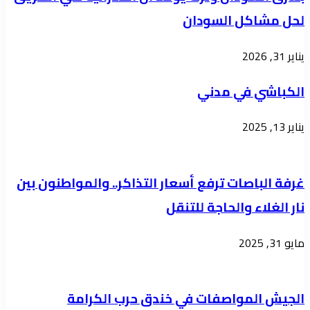
آفاق
السمع
لحل مشاكل السودان
التعاون
المشترك
يناير 31, 2026
الكباشي في مدني
يناير 13, 2025
غرفة الباصات ترفع أسعار التذاكر.. والمواطنون بين
نار الغلاء والحاجة للتنقل
مايو 31, 2025
الجيش المواصفات في خندق حرب الكرامة