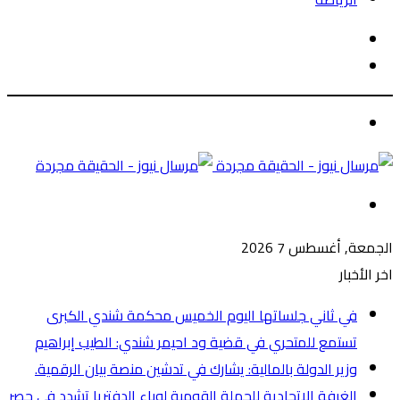
الوضع
بحث
المظلم
عن
الوضع
المظلم
القائمة
الجمعة, أغسطس 7 2026
اخر الأخبار
في ثاني جلساتها اليوم الخميس محكمة شندي الكبرى
تستمع للمتحري في قضية ود احيمر شندي: الطيب إبراهيم
وزير الدولة بالمالية: يشارك في تدشين منصة بيان الرقمية.
الغرفة الاتحادية للحملة القومية لوباء الدفتريا تشدد في حصر