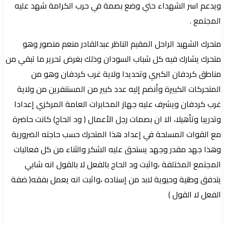
ويدعم اسر الشهداء حتي وضع بصمة في حرب الكرامة شهد عليه
المجتمع .
متحرك الشهيد الراحل المقيم الناظر عبدالقادر منعم منصور وهو
متحرك يشارك فيه كل شباب السودان وذلك بغرض تحرير ما تبقي من
مناطق كردفان الكبري وتحديدا ولاية غرب كردفان وهو من
المتحركات الكبيرة وأنضم إليه عدد كبير من المستنفرين من ولاية
غرب كردفان ويشرف عليه جهاز المخابرات العامة المركزي إعدادا
وتدريبا وتأهيلا، الا ان بصمات رجل الأعمال ( ود الحاج) كانت حاضرة
مع القوات المسلحة في إعداد هذا المتحرك حسب حاجته الضرورية
وهذا جهد مقدر وجهد يستحق عليه الشكر والثناء من كل فعاليات
المجتمع المختلفة ،واثبت ود الحاج بالفعل لا بالقول انه شابي
يتدفق وطنية وحيوية لابد من إسناده ،واثبت انه يعمل بفقه( ضفة
الفعل لا القول )