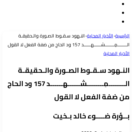
تسجيل
مقال
الدخول
إضافة
عشوائي
عمود
الرئيسية
-
الأخبار المحلية
-
النـهود سـقـوط الصـورة والـحقيقـة
جانبي
الــــــــمِــــــــشــــــهــــــد 157 ود الحاج من ضفة الفعل لا القول
الأخبار المحلية
النـهود سـقـوط الصـورة والـحقيقـة
الــــــــمِــــــــشــــــهــــــد 157 ود الحاج
من ضفة الفعل لا القول
بــؤرة ضــــوء خالد بـخيت