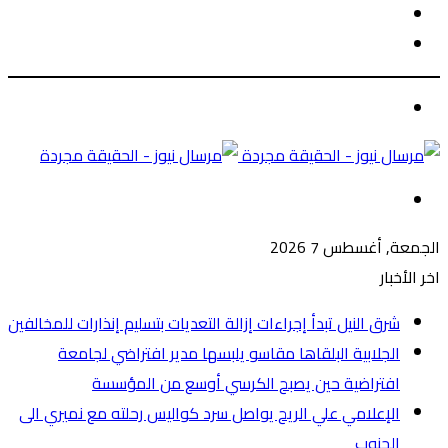
الوضع
بحث
المظلم
عن
الوضع
المظلم
القائمة
الجمعة, أغسطس 7 2026
اخر الأخبار
شرق النيل تبدأ إجراءات إزالة التعديات بتسليم إنذارات للمخالفين
الجلابية البلقاها مقاسو يلبسها ​مدير افتراضي لجامعة
افتراضية حين يصبح الكرسي أوسع من المؤسسة
الإعلامي علي الريح يواصل سرد كواليس رحلته مع نميري الى
الجنوب