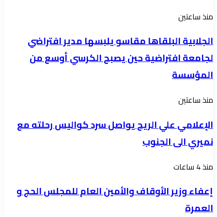
إزالة
الجلابية
منذ ساعتين
التعديات
البلقاها
بتسليم
الجلابية البلقاها مقاسو يلبسها ​مدير افتراضي
مقاسو
إنذارات
لجامعة افتراضية حين يصبح الكرسي أوسع من
يلبسها
للمخالفين
المؤسسة
مدير
الإعلامي
منذ ساعتين
افتراضي
علي
لجامعة
الإعلامي علي الريح يواصل سرد كواليس رحلته مع
الريح
افتراضية
نميري الى الجنوب
يواصل
حين
سرد
يصبح
إعفاء
منذ 4 ساعات
كواليس
الكرسي
وزير
رحلته
إعفاء وزير الأوقاف والأمين العام للمجلس الحج و
أوسع
الأوقاف
مع
من
العمرة
والأمين
نميري