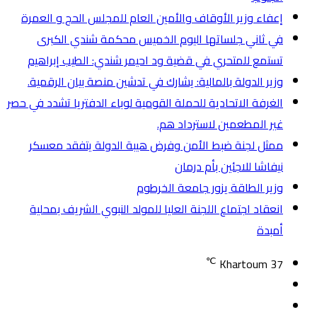
إعفاء وزير الأوقاف والأمين العام للمجلس الحج و العمرة
في ثاني جلساتها اليوم الخميس محكمة شندي الكبرى
تستمع للمتحري في قضية ود احيمر شندي: الطيب إبراهيم
وزير الدولة بالمالية: يشارك في تدشين منصة بيان الرقمية.
الغرفة الاتحادية للحملة القومية لوباء الدفتريا تشدد في حصر
غير المطعمين لاسترداد هم.
ممثل لجنة ضبط الأمن وفرض هيبة الدولة يتفقد معسكر
نيفاشا للاجئين بأم درمان
وزير الطاقة يزور جامعة الخرطوم
انعقاد اجتماع اللجنة العليا للمولد النبوي الشريف بمحلية
أمبدة
℃
Khartoum
37
تسجيل
مقال
الدخول