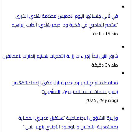
في ثاني جلساتها اليوم الخميس محكمة شندي الكبرى
تستمع للمتحري في قضية ود احيمر شندي: الطيب إبراهيم
منذ 15 ساعة
شرق النيل تبدأ إجراءات إزالة التعديات بتسليم إنذارات للمخالفين
منذ 34 دقيقة
محافظ مشروع الجزيرة يصدر قرارا يقضي بإعفاء 50% من
رسوم خدمات دعما للمزارعين بالمشروع*
نوفمبر 29, 2024
وزيـرة الشـؤون الاجتمـاعيـة تسـتقبل مديـري الحمـاية
بمعـتمديـة اللاجئـين و للوجـود الأجنـبي بنهـر النيـل ‘