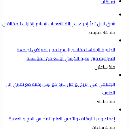
تعليقات
شرق النيل تبدأ إجراءات إزالة التعديات بتسليم إنذارات للمخالفين
منذ 34 دقيقة
الجلابية البلقاها مقاسو يلبسها ​مدير افتراضي لجامعة
افتراضية حين يصبح الكرسي أوسع من المؤسسة
منذ ساعتين
الإعلامي علي الريح يواصل سرد كواليس رحلته مع نميري الى
الجنوب
منذ ساعتين
إعفاء وزير الأوقاف والأمين العام للمجلس الحج و العمرة
منذ 4 ساعات