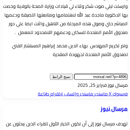
وارسلت ليلي صوت شكر وثناء لي قيادات وزارة الصحة بالولاية وخصت
بها الدكتورة ماجدة عبد الله لاهتمامها ومتابعتها اللصيقة ودعمها
المباشر حتي وصول هذه المرحلة من التاهيل واثنت ايضا علي دور
صندوق الأمم المتحدة للسكان ودعمهم اللامحدود للمعمل .
وتم تكريم المهندس بهاء الدين محمد إبراهيم المستشار الفني
لصندوق الأمم المتحدة لجهودة المقدرة
نسخ الرابط
أرسل
مرسال نيوز
فبراير 25, 2025
بريدا
فيسبوك
‫X
ماسنجر
ماسنجر
واتساب
تيلقرام
طباعة
إلكترونيا
مرسال نيوز
تهدف مرسال نيوز إلى أن تكون الخيار الأول للقراء الذين يبحثون عن