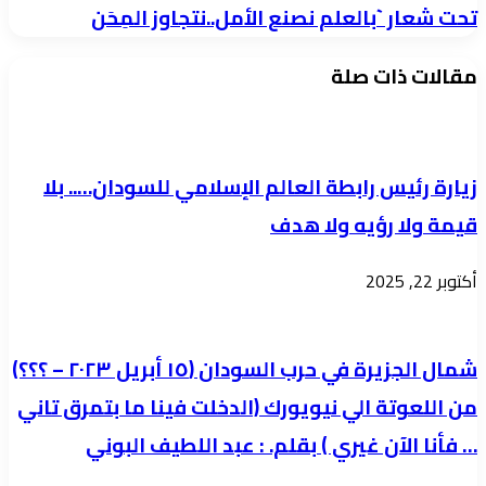
تحت
تحت شعار `بالعلم نصنع الأمل..نتجاوز المِحَن
لمحطه
شعار
الوسطي
مقالات ذات صلة
`بالعلم
بحري
نصنع
الأمل..نتجاوز
المِحَن
زيارة رئيس رابطة العالم الإسلامي للسودان….. بلا
قيمة ولا رؤيه ولا هدف
أكتوبر 22, 2025
شمال الجزيرة في حرب السودان (١٥ أبريل ٢٠٢٣ – ؟؟؟)
من اللعوتة الي نيويورك (الدخلت فينا ما بتمرق تاني
… فأنا الآن غيري ) بقلم. : عبد اللطيف البوني