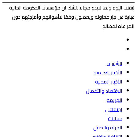
تيقنت اليوم وبما لايدع مجالا للشك ان مؤسسات الحكومه الحالية
عبارة عن جزر معزوله ويعملون وفقا لاأهوائهم وأمزجتهم دون
المراعاة لمصالح
‫X
طباعة
ماسنجر
ماسنجر
فيسبوك
المقال
السابق
المقال
التالي
الرئيسية
الأخبار العالمية
الأخبار المحلية
الاقتصاد والأعمال
الجريمه
إجتماعي
مقالات
المراه والطفل
الثقافة والفنون