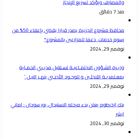
والمصارف ويؤكد تسريع الإنجاز
منذ 7 دقائق
محافظ مشروع الجزيرة يصدر قرارا يقضي بإعفاء 50% من
رسوم خدمات دعما للمزارعين بالمشروع*
نوفمبر 29, 2024
وزيـرة الشـؤون الاجتمـاعيـة تسـتقبل مديـري الحمـاية
بمعـتمديـة اللاجئـين و للوجـود الأجنـبي بنهـر النيـل ‘
نوفمبر 29, 2024
بنك ازخرطوم يعلن بدء مرحله الاستبدال. بور سودان : اماني
ابشر
نوفمبر 30, 2024