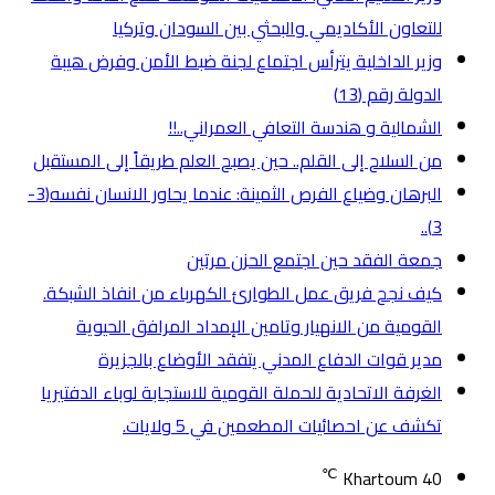
للتعاون الأكاديمي والبحثي بين السودان وتركيا
وزير الداخلية يترأس اجتماع لجنة ضبط الأمن وفرض هيبة
الدولة رقم (13)
الشمالية و هندسة التعافي العمراني..!!
من السلاح إلى القلم.. حين يصبح العلم طريقاً إلى المستقبل
البرهان وضياع الفرص الثمينة: عندما يحاور الانسان نفسه(3-
3)..
جمعة الفقد حين اجتمع الحزن مرتين
كيف نجح فريق عمل الطوارئ الكهرباء من انفاذ الشبكة.
القومية من الانهيار وتامين الإمداد المرافق الحيوية
مدير قوات الدفاع المدني يتفقد الأوضاع بالجزيرة
الغرفة الاتحادية للحملة القومية للاستجابة لوباء الدفتيريا
تكشف عن احصائيات المطعمين في 5 ولايات.
℃
Khartoum
40