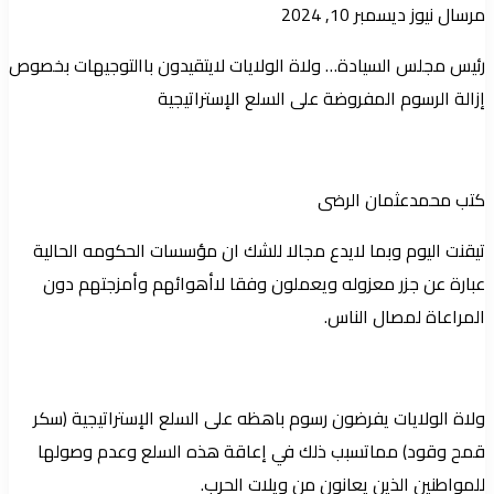
أرسل
مرسال نيوز
ديسمبر 10, 2024
بريدا
رئيس مجلس السيادة… ولاة الولايات لايتقيدون باالتوجيهات بخصوص
إلكترونيا
إزالة الرسوم المفروضة على السلع الإستراتيجية
كتب محمدعثمان الرضى
تيقنت اليوم وبما لايدع مجالا للشك ان مؤسسات الحكومه الحالية
عبارة عن جزر معزوله ويعملون وفقا لاأهوائهم وأمزجتهم دون
المراعاة لمصال الناس.
ولاة الولايات يفرضون رسوم باهظه على السلع الإستراتيجية (سكر
قمح وقود) مماتسبب ذلك في إعاقة هذه السلع وعدم وصولها
للمواطنين الذين يعانون من ويلات الحرب.