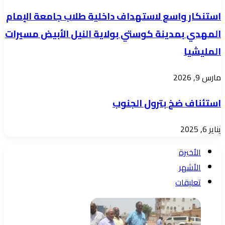
استنكار واسع لاستهداف داخلية طلاب جامعة الإمام
المهدي بمدينة كوستي بولاية النيل الأبيض مسيرات
المليشيا
مارس 9, 2026
استئناف ضخ بترول الجنوب
يناير 6, 2025
الأخيرة
الأشهر
تعليقات