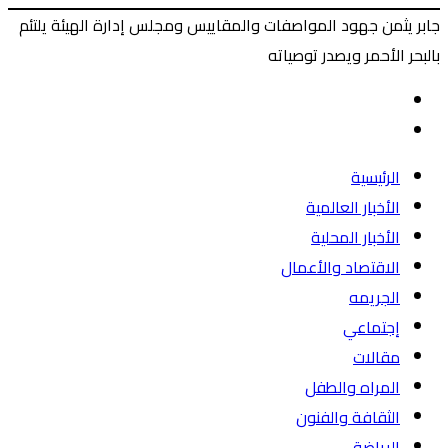
جابر يثمن جهود المواصفات والمقاييس ومجلس إدارة الهيئة يلتئم
بالبحر الأحمر ويصدر توصياته
‫X
طباعة
ماسنجر
ماسنجر
فيسبوك
المقال
السابق
المقال
التالي
الرئيسية
الأخبار العالمية
الأخبار المحلية
الاقتصاد والأعمال
الجريمه
إجتماعي
مقالات
المراه والطفل
الثقافة والفنون
الرياضة