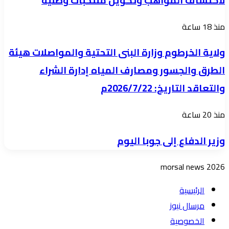
لاكتشاف المواهب وتكوين منتخبات وطنية
المدرسية
السودان
الأفريقية
بالسوق
ولاية
منذ 18 ساعة
نواة
العربي
الخرطوم
لاكتشاف
ولاية الخرطوم وزارة البنى التحتية والمواصلات هيئة
وزارة
المواهب
الطرق والجسور ومصارف المياه إدارة الشراء
البنى
وتكوين
والتعاقد التاريخ: 2026/7/22م
التحتية
منتخبات
والمواصلات
وطنية
وزير
منذ 20 ساعة
هيئة
الدفاع
الطرق
وزير الدفاع إلى جوبا اليوم
إلى
والجسور
جوبا
ومصارف
morsal news 2026
اليوم
المياه
الرئيسية
إدارة
مرسال نيوز
الشراء
الخصوصية
والتعاقد