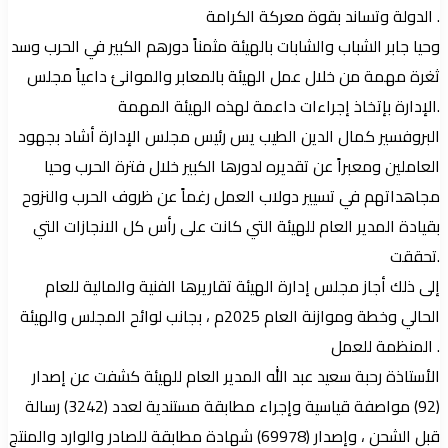
الدولة وتساند بقوة معركة الكرامة .
وحيا جابر الشباب والشابات بالهيئة مثمناً دورهم الكبير في الحرب وسد
ثغرة مهمة من خلال عمل الهيئة بالمعابر والموانئ داعياً مجلس
الإدارة بإتخاذ إجراءات داعمة لهذه الهيئة المهمة.
البروفسير كمال الدين الطيب يس رئيس مجلس الإدارة أشاد بجهود
العاملين ومعبراً عن تقديره لدورها الكبير خلال فترة الحرب وحيا
مجاهداتهم في تسيير دولاب العمل رغماً عن ظروف الحرب والنزوح
بقيادة المدير العام للهيئة التي كانت على رأس كل الانجازات التي
تحققت.
إلى ذلك أجاز مجلس إدارة الهيئة تقاريرها الفنية والمالية للعام
الحالي وخطة وموازنة العام 2025م ، بجانب لوائح المجلس والهيئة
المنظمة للعمل .
الأستاذة رحبة سعيد عبد الله المدير العام للهيئة كشفت عن إصدار
(92) مواصفة قياسية وإجراء مطابقة مستندية لعدد (3242) رسالة
قبل الشحن ، وإصدار (69978) شهادة مطابقة للصادر والوارد والمنتج