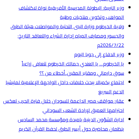
وزير التربية: البطولة المدرسية الأفريقية نواة لاكتشاف
المواهب وتكوين منتخبات وطنية
ولاية الخرطوم وزارة البنى التحتية والمواصلات هيئة الطرق
والجسور ومصارف المياه إدارة الشراء والتعاقد التاريخ:
2026/7/22م
وزير الدفاع إلى جوبا اليوم
يا الخرطوم… يا العندي جمالك الخرطوم تتعافى زراعياً
سوق دارمالي ومقابر المقرن..أخطاء من ؟؟
اجتماع بكمبالا يبحث خلافات داخل الواجهة الإعلامية لمليشيا
الدعم السريع
عقار: مواقف مصر الداعمة للسودان خلال فترة الحرب تعكس
احترامها العميق لإرادة الشعب السوداني
ادارة الشؤون الدينية بامبدة ومؤسسة محمد السادس
ينظمان محاضرة حول أيسر الطرق لحفظ القرآن الكريم