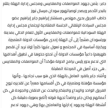
جابر : يثمن جهود المواصفات والمقاييس ومجلس إدارة الهيئة يلتئم
إلكترونيا
بالبحر الأحمر ويصدر توصياتهبور سودان مرسال نيوز
خاطب الفريق بحري مهندس مستشار إبراهيم جابر إبراهيم عضو
مجلس السيادة الإنتقالي الجلسة الافتتاحية لإجتماع مجلس إدارة
الهيئة السودانية للمواصفات والمقاييس الأول للعام الحالي بمدينة
بورتسودان مشيراُ إلى أن الهيئة إحدى مؤسسات الدولة المتميزة
وركيزة أساسية في المجتمع و نعول عليها كثيراَ (ولا نريد أن نقصم
ظهرهم) داعياً مؤسسات الدولة أن تحذو حذوها في تطبيق أهدافها
التي تدعم بدور رئيس برامج الدولة مؤكداً أن المواصفات والمقاييس
هي جزء أصيل في المرحلة المقبلة .
وأشاد جابر بالفرد العامل بالهيئة الذي هو سبب نجاحها ، وأنها
مؤسسة مؤهلة ومتميزة في كل أقسامها معبراً عن تقديره لروح
الفريق الواحد والإبداع والابتكار والبحث عن الاتقان والجودة في كل
أعمالهم وكان جابر واضحاً لجهة قوله (أتابع بصورة دقيقة كل
أنشطة الهيئة وجهود إدارتها والعاملين بها) وهي جهود تدعم