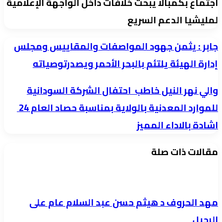
اجتماع بكمبالا يبحث خلافات داخل الواجهة الإعلامية
لمليشيا الدعم السريع
جابر
جابر : يثمن جهود المواصفات والمقاييس ومجلس
:
إدارة الهيئة يلتئم بالبحر الأحمر ويصدرتوصياته
يثمن
والي
والي نهر النيل خاطب احتفال الشركة السودانية
جهود
نهر
المواصفات
للموارد المعدنية بالولاية بمناسبة حصاد العام 24
النيل
والمقاييس
اشادة بالاداء المميز
خاطب
ومجلس
احتفال
إدارة
مقالات ذات صلة
الشركة
الهيئة
السودانية
يلتئم
للموارد
بالبحر
مهد الحروف د هيثم حسن عبد السلام عام على
المعدنية
الأحمر
الرحيل