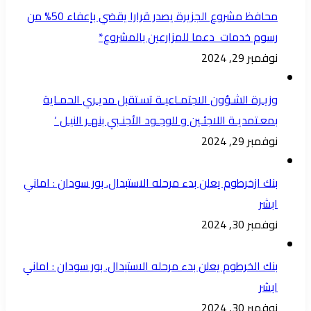
محافظ مشروع الجزيرة يصدر قرارا يقضي بإعفاء 50% من
رسوم خدمات دعما للمزارعين بالمشروع*
نوفمبر 29, 2024
وزيـرة الشـؤون الاجتمـاعيـة تسـتقبل مديـري الحمـاية
بمعـتمديـة اللاجئـين و للوجـود الأجنـبي بنهـر النيـل ‘
نوفمبر 29, 2024
بنك ازخرطوم يعلن بدء مرحله الاستبدال. بور سودان : اماني
ابشر
نوفمبر 30, 2024
بنك الخرطوم يعلن بدء مرحله الاستبدال. بور سودان : اماني
ابشر
نوفمبر 30, 2024