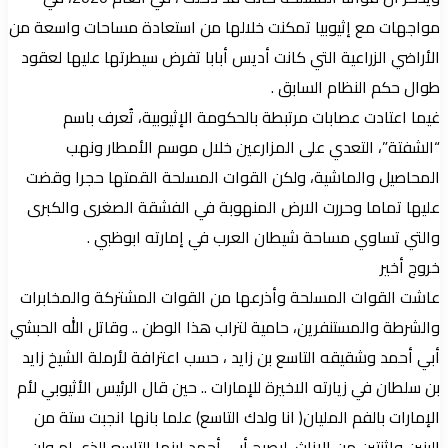
مواجهات مع إثيوبيا تمكنت خلالها من استعادة مساحات واسعة من
الأراضي الزراعية التي كانت أديس أبابا تفرض سيطرتها عليها لعقود
طوال حكم النظام السابق .
غيما اعتادت عصابات مرتبطة بالحكومة الإثيوبية، تُعرف باسم
“الشفتة”، التعدي على المزارعين خلال موسم الأمطار ونهب
المحاصيل والماشية، ولكن القوات المسلحة القمتها حجرا وقضت
عليها تماما وحررت الارض المنهوبة في الفشقة الصغرى والكبرى
والتي تساوي مساحة شيطان العرب في إمارته ابوظبي .
خروج أخير
عاشت القوات المسلحة وأذرعها من القوات المشتركة والمخابرات
والشرطة والمستنفرين، حامية لتراب هذا الوطن .. وقاتل الله الحبشي
أبي أحمد وشقيقه التاسع بن زايد ، حسب اعترافة لأرملة الشيخ زايد
بن سلطان في زيارته الاخيرة للإمارات .. حين قال الرئيس الأثيوبي لأم
الإمارات بالفم المليان( انا ولدك التاسع) علما بانها انجبت ستة من
البنين وإثنتين من الإناث، ليصبح أبي أحمد ابنها التاسع الذي لم ولن