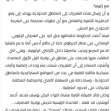
مع إثيوبيا”.
و أن إرسال هذه التعزيزات إلى المناطق الحدودية يهدف إلى رفع
الجاهزية الأمنية والتعامل مع أي تطورات محتملة على الشريط
الحدودي مع الحبش .
فيما أعلنت الحكومة احتفاظها بحق الرد على العدوان الإثيوبي
الإماراتي على مطار الخرطوم، كما ان نظام أديس أبابا يدعم مليشيا
الدعم السريع ويدرب عناصرها داخل الأراضي الإثيوبية ، وهي التي
انطلقت منها هجمات على مناطق في ولاية النيل الأزرق الصامدة .
وأشارت المصادر إلى أن التعزيزات شملت نشر وحدات إضافية وآليات
عسكرية فائقة التقنية في عدد من المواقع الاستراتيجية بالمناطق
الحدودية ، وسط حالة من الاستنفار الأمني والمراقبة المكثفة
للتحركات على الحدود الشرقية .
وكان قائد الفرقة الثانية مشاة اللواء الركن يوسف محمد أحمد
أبوشارب قد تفقد ، القاعدة الرئيسية للجيش بولاية القضارف، ،
وقوات اللواء السادس بقطاع “باسندة”، في زيارة ميدانية هدفت إلى