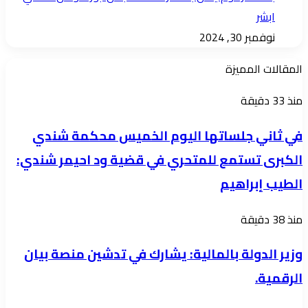
ابشر
نوفمبر 30, 2024
المقالات المميزة
في
منذ 33 دقيقة
ثاني
في ثاني جلساتها اليوم الخميس محكمة شندي
جلساتها
الكبرى تستمع للمتحري في قضية ود احيمر شندي:
اليوم
الطيب إبراهيم
الخميس
محكمة
وزير
منذ 38 دقيقة
شندي
الدولة
الكبرى
وزير الدولة بالمالية: يشارك في تدشين منصة بيان
بالمالية:
تستمع
الرقمية.
يشارك
للمتحري
في
في