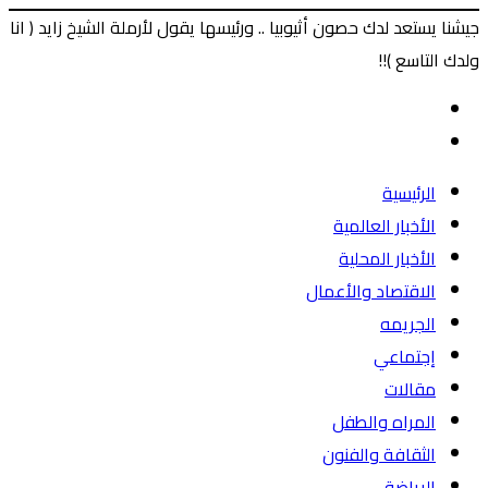
جيشنا يستعد لدك حصون أثيوبيا .. ورئيسها يقول لأرملة الشيخ زايد ( انا
ولدك التاسع )!!
‫X
طباعة
ماسنجر
ماسنجر
فيسبوك
المقال
السابق
المقال
التالي
الرئيسية
الأخبار العالمية
الأخبار المحلية
الاقتصاد والأعمال
الجريمه
إجتماعي
مقالات
المراه والطفل
الثقافة والفنون
الرياضة