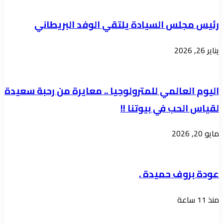
الأميرية"
أولويات
توعية
النظام
​رئيس مجلس السيادة يلتقي الوفد البريطاني
وإعمار،
الصحي
وبناء
ومكافحة
يناير 26, 2026
جيل
الأوبئة
الجودة
اليوم العالمي للمترولوجيا .. معايرة من رحبة سعيدة
لقياس الحب في بيوتنا !!
مايو 20, 2026
عودة بروف حميدة .
منذ 11 ساعة