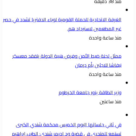
منذ 38 دقيقة
الغرفة الاتحادية للحملة القومية لوباء الدفتريا تشدد في حصر
غير المطعمين لاسترداد هم.
منذ ساعة واحدة
ممثل لجنة ضبط الأمن وفرض هيبة الدولة يتفقد معسكر
نيفاشا للاجئين بأم درمان
منذ ساعة واحدة
وزير الطاقة يزور جامعة الخرطوم
منذ ساعتين
في ثاني جلساتها اليوم الخميس محكمة شندي الكبرى
تستمع للمتحري في قضية ود احيمر شندي: الطيب إبراهيم