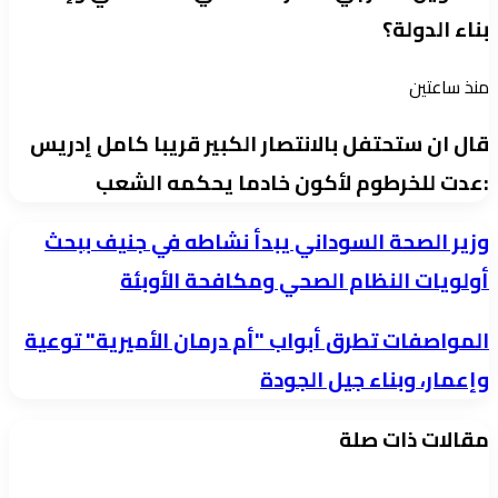
بناء الدولة؟
منذ ساعتين
قال ان ستحتفل بالانتصار الكبير قريبا كامل إدريس
:عدت للخرطوم لأكون خادما يحكمه الشعب
وزير
وزير الصحة السوداني يبدأ نشاطه في جنيف ببحث
الصحة
أولويات النظام الصحي ومكافحة الأوبئة
السوداني
المواصفات
المواصفات تطرق أبواب "أم درمان الأميرية" توعية
يبدأ
تطرق
نشاطه
وإعمار، وبناء جيل الجودة
أبواب
في
مقالات ذات صلة
"أم
جنيف
درمان
ببحث