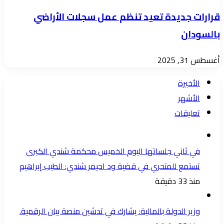
قرارات جديدة تعيد تنظم عمل سجلات الأراضي
بالسودان
أغسطس 31, 2025
الأخيرة
الأشهر
تعليقات
في ثاني جلساتها اليوم الخميس محكمة شندي الكبرى
تستمع للمتحري في قضية ود احيمر شندي: الطيب إبراهيم
منذ 33 دقيقة
وزير الدولة بالمالية: يشارك في تدشين منصة بيان الرقمية.