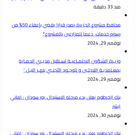
منذ 33 دقيقة
محافظ مشروع الجزيرة يصدر قرارا يقضي بإعفاء 50% من
رسوم خدمات دعما للمزارعين بالمشروع*
نوفمبر 29, 2024
وزيـرة الشـؤون الاجتمـاعيـة تسـتقبل مديـري الحمـاية
بمعـتمديـة اللاجئـين و للوجـود الأجنـبي بنهـر النيـل ‘
نوفمبر 29, 2024
بنك ازخرطوم يعلن بدء مرحله الاستبدال. بور سودان : اماني
ابشر
نوفمبر 30, 2024
بنك الخرطوم يعلن بدء مرحله الاستبدال. بور سودان : اماني