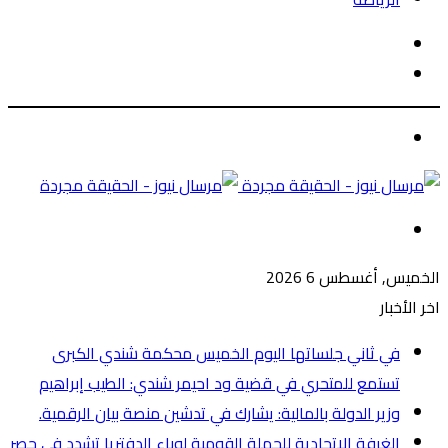
الوضع
بحث
المظلم
عن
الوضع
المظلم
القائمة
الخميس, أغسطس 6 2026
اخر الأخبار
في ثاني جلساتها اليوم الخميس محكمة شندي الكبرى
تستمع للمتحري في قضية ود احيمر شندي: الطيب إبراهيم
وزير الدولة بالمالية: يشارك في تدشين منصة بيان الرقمية.
الغرفة الاتحادية للحملة القومية لوباء الدفتريا تشدد في حصر