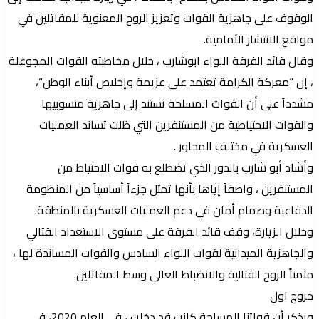
الوقوف على جاهزية القوات وتعزيز الروح المعنوية للمقاتلين في
مواقع الانتشار الأمامية.
وقال قائد الفرقة اللواء ابوشارب ، خلال مخاطبته القوات المجوغلة
، إن “معركة الكرامة تعتمد على عزيمة وإخلاص أبناء الوطن”،
مشدداً على أن القوات المسلحة تستند إلى جاهزية منسوبيها
والقوات الاحتياطية من المستنفرين التي ظلت تساند العمليات
العسكرية في مختلف المحاور .
وأشاد أبو شارب بالدور الذي تضطلع به قوات الاحتياط من
المستنفرين ، واصفاً إياها بأنها تمثل جزءاً أساسياً من المنظومة
الدفاعية وصمام أمان في دعم العمليات العسكرية بالمنطقة.
وخلال الزيارة، وقف قائد الفرقة على مستوى الاستعداد القتالي
والجاهزية الميدانية لقوات اللواء السادس والقوات المساندة لها ،
مثمناً الروح القتالية والانضباط العالي وسط المقاتلين.
خروج اول
ويذكر أن قواتنا المسلحة كانت قد دخلت ، في العام 2020، في