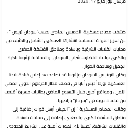
أرسل
مرسال نيوز
مايو 17, 2026
بريدا
إلكترونيا
كشفت مصادر عسكرية، الخميس الماضي بحسب“سودان تربيون ” ،
عن تعزيز القوات المسلحة انتشارها العسكري الشامل والكثيف في
محليات القلابات الشرقية وباسندة ومناطق الفشقة الصغرى
والكبرى بولاية القضارف شرقي السودان، والمحاذية لإثيوبيا ناكرة
الجميل وهادمة الجوار .
وكان التوتر بين السودان وإثيوبيا قد تصاعد بعد إعلان قيادة بلادنا
العسكرية تورط أديس أبابا في قصف مطار الخرطوم الدولي المدني
الآمن ، ومواقع أخرى خلال الأسبوع الماضي بطائرات مسيرة أقلعت
من قاعدة جوية في “بحر دار” باراضيها .
وقالت المصادر العسكرية ” إن “الجيش أرسل قوات إضافية إلى
مناطق الفشقة الكبرى والصغرى، إضافة إلى محليات باسندة
والقلابات الشرقية، تحسباً لأي تطورات أمنية على الشريط الحدودي