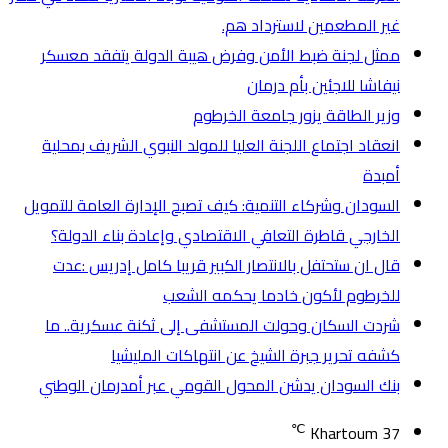
غير المطعمين لاسترداد هم.
ممثل لجنة ضبط الأمن وفرض هيبة الدولة يتفقد معسكر
نيفاشا للاجئين بأم درمان
وزير الطاقة يزور جامعة الخرطوم
انعقاد اجتماع اللجنة العليا للمولد النبوي الشريف بمحلية
أمبدة
السودان وشركاء التنمية: كيف تصبح الإدارة العامة للتمويل
الخارجي قاطرة التعافي الاقتصادي وإعادة بناء الدولة؟
قال ان ستحتفل بالانتصار الكبير قريبا كامل إدريس :عدت
للخرطوم لأكون خادما يحكمه الشعب
شردت السكان وحولت المستشفى إلى ثكنة عسكرية.. ما
كشفه تحرير جبرة الشيخ عن انتهاكات المليشيا
بنك السودان يدشن المحول القومي عبر أمدرمان الوطني
℃
Khartoum
37