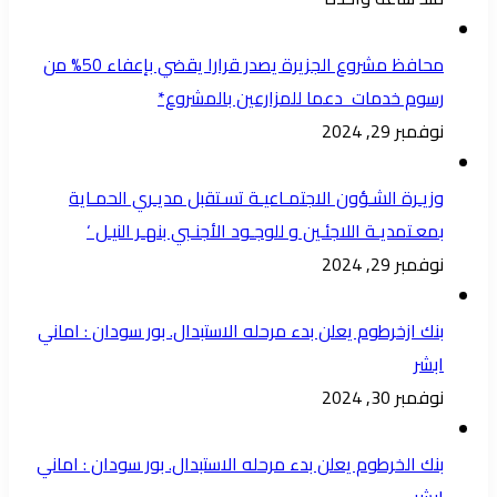
محافظ مشروع الجزيرة يصدر قرارا يقضي بإعفاء 50% من
رسوم خدمات دعما للمزارعين بالمشروع*
نوفمبر 29, 2024
وزيـرة الشـؤون الاجتمـاعيـة تسـتقبل مديـري الحمـاية
بمعـتمديـة اللاجئـين و للوجـود الأجنـبي بنهـر النيـل ‘
نوفمبر 29, 2024
بنك ازخرطوم يعلن بدء مرحله الاستبدال. بور سودان : اماني
ابشر
نوفمبر 30, 2024
بنك الخرطوم يعلن بدء مرحله الاستبدال. بور سودان : اماني