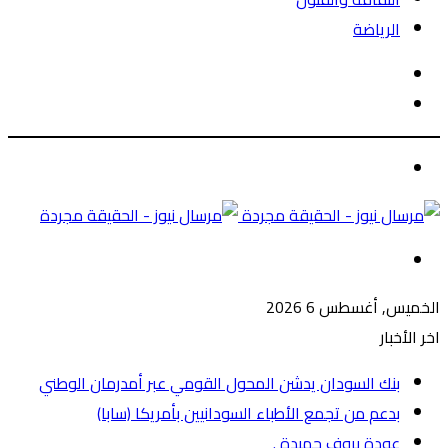
الرياضة
الوضع
بحث
المظلم
عن
الوضع
المظلم
القائمة
الخميس, أغسطس 6 2026
اخر الأخبار
بنك السودان يدشن المحول القومي عبر أمدرمان الوطني
بدعم من تجمع الأطباء السودانيين بأمريكا (سابا)
عودة بروف حميدة .