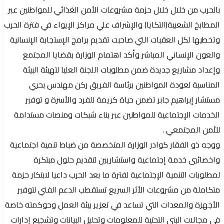
بالحرب من خلال خلال حزمة مشروعات الأمن الغذائي للمواطنين عبر
المطابخ الشعبية(التكايا) والإشراف علي مراكز الإيواء في فترة الحرب
وتخطيها لكل العقبات التي صاحبت تقديم برامج الإستجابة الإنسانية
والعون الإنساني المباشر وأكد اهتمام الوزارة بقضايا المجتمع
وإعداد مشاريع جديدة ضمن مطلوبات اللجنة العليا لتهيئة البيئة
المناسبة لعودة المواطنين برئاسة الفريق ركن مهندس بحري
مستشار إبراهيم جابر تضمن حياة كريمة للفرد والأسرة و توفير
الخدمات الإجتماعية للمواطنين عبر بناء شبكات ومنصات مستدامة
للأمن المجتمعي .
ووجه ذو الفقار كوادر الوزارة المتخصصة من ضباط تنمية اجتماعية
واخصائيي خدمة إجتماعية واستشاريين لتقديم حلول مبتكرة
لمطلوبات التنمية الإجتماعية لفترة ما بعد الحرب داعيا لابتكار حزمة
متكاملة من مشروعات الأثر السريع تستقطب الدعم الفني لتوفير
الأجهزة والمعدات التي تساعد في تعزير بيئة العمل وحوكمته خاصة
في مجالات البني التحتية للمعلومات وتحليل البيانات وتشجيع إدارات