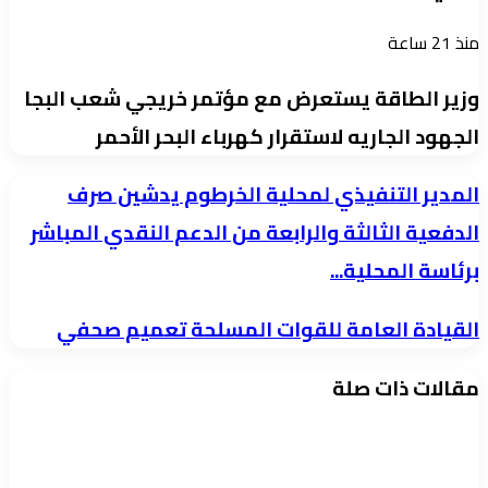
منذ 21 ساعة
وزير الطاقة يستعرض مع مؤتمر خريجي شعب البجا
الجهود الجاريه لاستقرار كهرباء البحر الأحمر
المدير
المدير التنفيذي لمحلية الخرطوم يدشين صرف
التنفيذي
الدفعية الثالثة والرابعة من الدعم النقدي المباشر
لمحلية
برئاسة المحلية...
الخرطوم
يدشين
القيادة
القيادة العامة للقوات المسلحة تعميم صحفي
صرف
العامة
مقالات ذات صلة
الدفعية
للقوات
الثالثة
المسلحة
والرابعة
تعميم
من