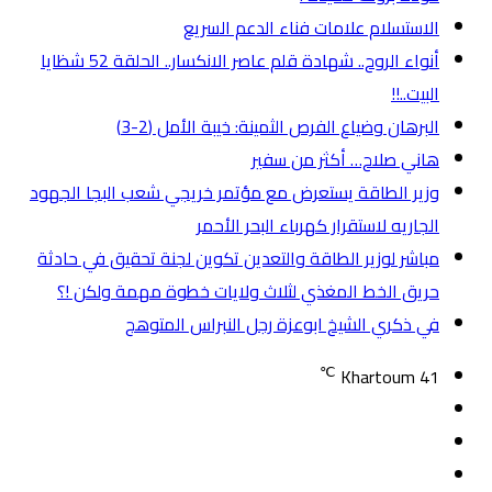
الاستسلام علامات فناء الدعم السريع
أنواء الروح.. شهادة قلم عاصر الانكسار.. الحلقة 52 شظايا
البيت..!!
البرهان وضياع الفرص الثمينة: خيبة الأمل (2-3)
هاني صلاح… أكثر من سفير
وزير الطاقة يستعرض مع مؤتمر خريجي شعب البجا الجهود
الجاريه لاستقرار كهرباء البحر الأحمر
مباشر لوزير الطاقة والتعدين تكوين لجنة تحقيق في حادثة
حريق الخط المغذي لثلاث ولايات خطوة مهمة ولكن !؟
في ذكري الشيخ ابوعزة رجل النبراس المتوهج
℃
Khartoum
41
تسجيل
مقال
الدخول
إضافة
عشوائي