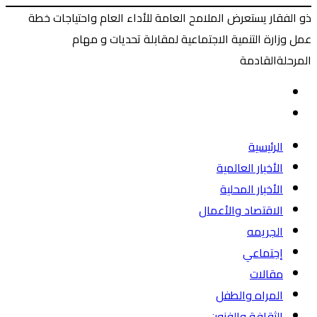
ذو الفقار يستعرض الملامح العامة للأداء العام واحتياجات خطة
عمل وزارة التنمية الاجتماعية لمقابلة تحديات و مهام
المرحلةالقادمة
‫X
طباعة
ماسنجر
ماسنجر
فيسبوك
المقال
السابق
المقال
التالي
الرئيسية
الأخبار العالمية
الأخبار المحلية
الاقتصاد والأعمال
الجريمه
إجتماعي
مقالات
المراه والطفل
الثقافة والفنون