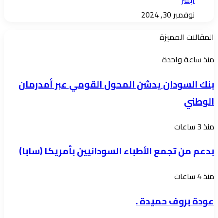
ابشر
نوفمبر 30, 2024
المقالات المميزة
بنك
منذ ساعة واحدة
السودان
بنك السودان يدشن المحول القومي عبر أمدرمان
يدشن
الوطني
المحول
القومي
بدعم
منذ 3 ساعات
عبر
من
أمدرمان
بدعم من تجمع الأطباء السودانيين بأمريكا (سابا)
تجمع
الوطني
الأطباء
عودة
منذ 4 ساعات
السودانيين
بروف
بأمريكا
عودة بروف حميدة .
حميدة
(سابا)