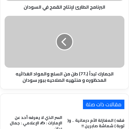
البرنامج الطارئ لإنتاج القمح في السودان
الجمارك
تبدأ
(،77)
طن
من
السلع
والمواد
الغذائيه
المحظوره
و
الجمارك تبدأ (،77) طن من السلع والمواد الغذائيه
منتهيه
المحظوره و منتهيه الصلاحيه ببور سودان
الصلاحيه
ببور
سودان
مقالات ذات صلة
السر الذي لا يعرفه أحد عن
فقه ) المغازلة الأم درمانية .. و(
الإمارات : ✍️ الإعلامي : جمال
توبة ) شماشة صابرين !!
ريان