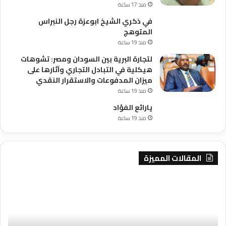
منذ 17 ساعة
في ذكري الشيخ ابوعزة رجل النبراس
المتوهج
منذ 19 ساعة
لتجارة البرية بين السودان ومصر: تشوهات
هيكلية في التبادل التجاري وآثارها على
ميزان المدفوعات والاستقرار النقدي
منذ 19 ساعة
يارائع الفؤاد
منذ 19 ساعة
المقالات المميزة
مباشر
في
لوزير
ذكر
الطاقة
الش
والتعدين
ابوع
تكوين
رجل