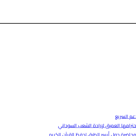
دعم السريع
ترامها العميق لإرادة الشعب السوداني
حاضرة حول أيسر الطرق لحفظ القرآن الكريم