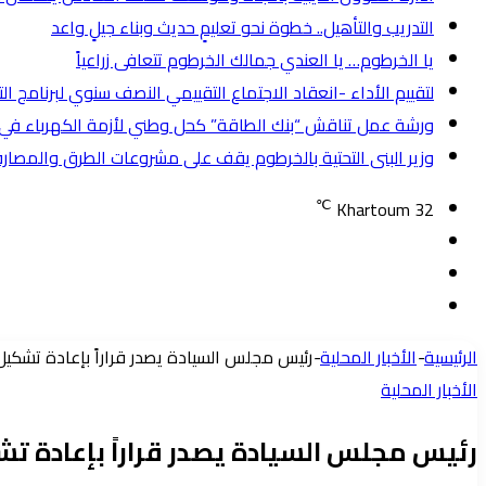
التدريب والتأهيل.. خطوة نحو تعليمٍ حديث وبناء جيلٍ واعد
يا الخرطوم… يا العندي جمالك الخرطوم تتعافى زراعياً
لتقييم الأداء -انعقاد الاجتماع التقييمي النصف سنوي لبرنامج ا
ورشة عمل تناقش “بنك الطاقة” كحل وطني لأزمة الكهرباء في
وزير البنى التحتية بالخرطوم يقف على مشروعات الطرق والمصارف
℃
Khartoum
32
تسجيل
مقال
الدخول
إضافة
عشوائي
عمود
الرئيسية
-
الأخبار المحلية
-
​رئيس مجلس السيادة يصدر قراراً بإعادة تشكي
جانبي
الأخبار المحلية
​رئيس مجلس السيادة يصدر قراراً بإعادة ت