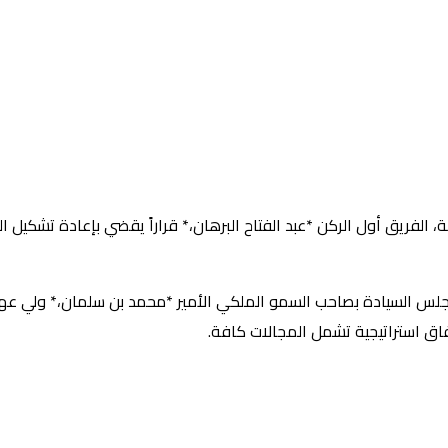
ة، الفريق أول الركن *عبد الفتاح البرهان،* قراراً يقضي بإعادة تشكيل 
ئيس مجلس السيادة بصاحب السمو الملكي الأمير *محمد بن سلمان،* ولي ع
 آفاق استراتيجية تشمل المجالات كافة.