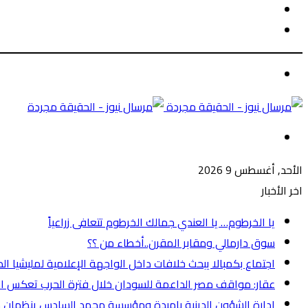
الوضع
بحث
المظلم
عن
الوضع
المظلم
القائمة
الأحد, أغسطس 9 2026
اخر الأخبار
يا الخرطوم… يا العندي جمالك الخرطوم تتعافى زراعياً
سوق دارمالي ومقابر المقرن..أخطاء من ؟؟
اجتماع بكمبالا يبحث خلافات داخل الواجهة الإعلامية لمليشيا ال
عقار: مواقف مصر الداعمة للسودان خلال فترة الحرب تعكس اح
ادارة الشؤون الدينية بامبدة ومؤسسة محمد السادس ينظمان م