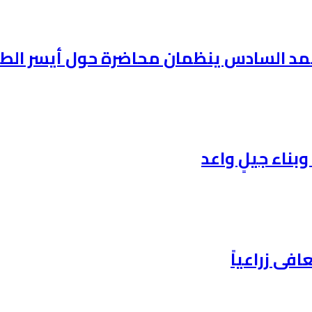
مد السادس ينظمان محاضرة حول أيسر الطر
بناء جيلٍ واعد
فى زراعياً