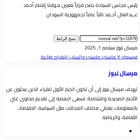
رئيس مجلس السيادة يصدر قراراً بتعيين مـولانا إنتصار أحمد
عــبدالعال أحـمد نائباً عاماً لجمهورية السودان
نسخ الرابط
أرسل
مرسال نيوز
سبتمبر 1, 2025
بريدا
فيسبوك
‫X
ماسنجر
ماسنجر
واتساب
تيلقرام
طباعة
إلكترونيا
مرسال نيوز
تهدف مرسال نيوز إلى أن تكون الخيار الأول للقراء الذين يبحثون عن
الأخبار الصحيحة والشاملة. تسعى المنصة إلى تقديم محتوى غني
بالمعلومات يغطي مختلف المجالات مثل السياسة، الاقتصاد،
الثقافة، والرياضة.
موقع