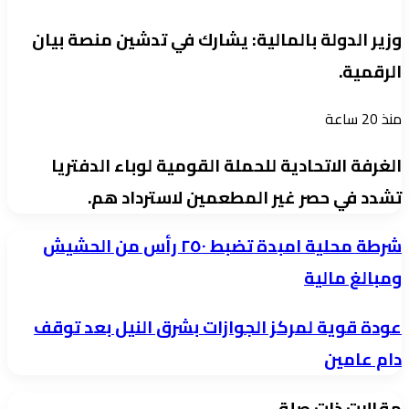
وزير الدولة بالمالية: يشارك في تدشين منصة بيان
الرقمية.
منذ 20 ساعة
الغرفة الاتحادية للحملة القومية لوباء الدفتريا
تشدد في حصر غير المطعمين لاسترداد هم.
شرطة
شرطة محلية امبدة تضبط ٢٥٠ رأس من الحشيش
محلية
ومبالغ مالية
امبدة
عودة
عودة قوية لمركز الجوازات بشرق النيل بعد توقف
تضبط
قوية
٢٥٠
دام عامين
لمركز
رأس
مقالات ذات صلة
الجوازات
من