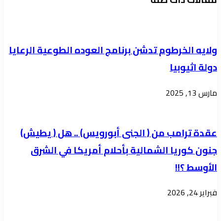
بشرق
الحشيش
النيل
ومبالغ
بعد
مالية
ولايه الخرطوم تدشن برنامج العوده الطوعية الرعايا
توقف
دولة اثيوبيا
دام
عامين
مارس 13, 2025
عقدة ترامب من ( الجنى أبورويس) .. هل ( يطيش)
جنون كوريا الشمالية بأحلام أمريكا في الشرق
الأوسط ؟!!
فبراير 24, 2026