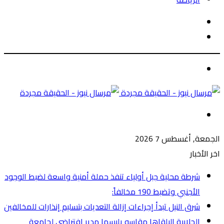
الوضع
بحث
المظلم
عن
الوضع
المظلم
القائمة
الجمعة, أغسطس 7 2026
اخر الأخبار
شرطة محلية جبل أولياء تنفذ حملة أمنية واسعة لضبط الوجود
الأجنبي وتضبط 190 مخالفاً:
شرق النيل تبدأ إجراءات إزالة التعديات بتسليم إنذارات للمخالفين
الجلابية البلقاها مقاسو يلبسها ​مدير افتراضي لجامعة