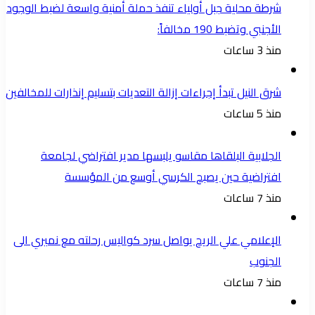
شرطة محلية جبل أولياء تنفذ حملة أمنية واسعة لضبط الوجود
الأجنبي وتضبط 190 مخالفاً:
منذ 3 ساعات
شرق النيل تبدأ إجراءات إزالة التعديات بتسليم إنذارات للمخالفين
منذ 5 ساعات
الجلابية البلقاها مقاسو يلبسها ​مدير افتراضي لجامعة
افتراضية حين يصبح الكرسي أوسع من المؤسسة
منذ 7 ساعات
الإعلامي علي الريح يواصل سرد كواليس رحلته مع نميري الى
الجنوب
منذ 7 ساعات