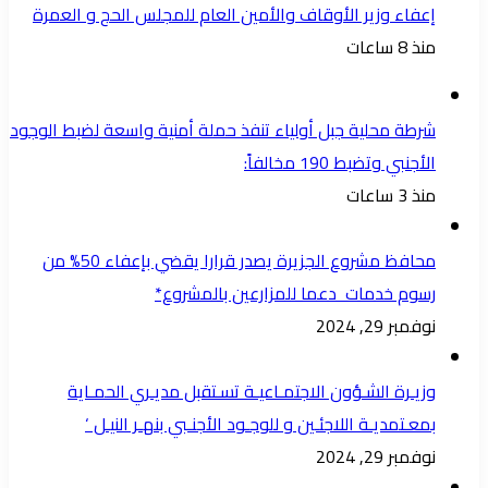
إعفاء وزير الأوقاف والأمين العام للمجلس الحج و العمرة
منذ 8 ساعات
شرطة محلية جبل أولياء تنفذ حملة أمنية واسعة لضبط الوجود
الأجنبي وتضبط 190 مخالفاً:
منذ 3 ساعات
محافظ مشروع الجزيرة يصدر قرارا يقضي بإعفاء 50% من
رسوم خدمات دعما للمزارعين بالمشروع*
نوفمبر 29, 2024
وزيـرة الشـؤون الاجتمـاعيـة تسـتقبل مديـري الحمـاية
بمعـتمديـة اللاجئـين و للوجـود الأجنـبي بنهـر النيـل ‘
نوفمبر 29, 2024