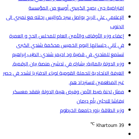
افتراضية حين يصبح الكرسي أوسع من المؤسسة
الإعلامي علي الريح يواصل سرد كواليس رحلته مع نميري الى
الجنوب
إعفاء وزير الأوقاف والأمين العام للمجلس الحج و العمرة
في ثاني جلساتها اليوم الخميس محكمة شندي الكبرى
تستمع للمتحري في قضية ود احيمر شندي: الطيب إبراهيم
وزير الدولة بالمالية: يشارك في تدشين منصة بيان الرقمية.
الغرفة الاتحادية للحملة القومية لوباء الدفتريا تشدد في حصر
غير المطعمين لاسترداد هم.
ممثل لجنة ضبط الأمن وفرض هيبة الدولة يتفقد معسكر
نيفاشا للاجئين بأم درمان
وزير الطاقة يزور جامعة الخرطوم
℃
Khartoum
39
تسجيل