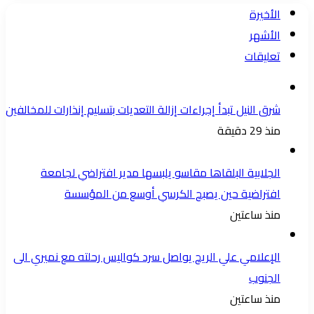
ضرب
الأخيرة
من
الأشهر
المجازفة
تعليقات
،
بل
شرق النيل تبدأ إجراءات إزالة التعديات بتسليم إنذارات للمخالفين
أكثر
منذ 29 دقيقة
من
ذلك
الجلابية البلقاها مقاسو يلبسها ​مدير افتراضي لجامعة
،
افتراضية حين يصبح الكرسي أوسع من المؤسسة
قد
منذ ساعتين
تصل
حد
الإعلامي علي الريح يواصل سرد كواليس رحلته مع نميري الى
الضحك
الجنوب
(لو
منذ ساعتين
عندي