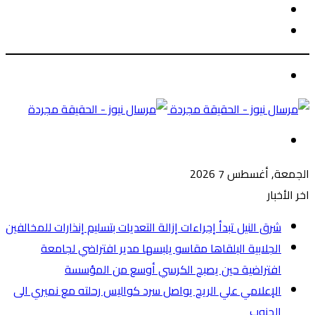
الوضع
بحث
المظلم
عن
الوضع
المظلم
القائمة
الجمعة, أغسطس 7 2026
اخر الأخبار
شرق النيل تبدأ إجراءات إزالة التعديات بتسليم إنذارات للمخالفين
الجلابية البلقاها مقاسو يلبسها ​مدير افتراضي لجامعة
افتراضية حين يصبح الكرسي أوسع من المؤسسة
الإعلامي علي الريح يواصل سرد كواليس رحلته مع نميري الى
الجنوب