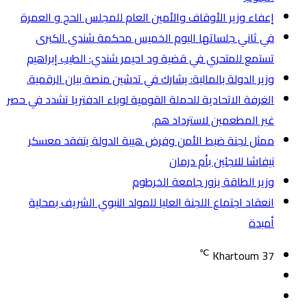
إعفاء وزير الأوقاف والأمين العام للمجلس الحج و العمرة
في ثاني جلساتها اليوم الخميس محكمة شندي الكبرى
تستمع للمتحري في قضية ود احيمر شندي: الطيب إبراهيم
وزير الدولة بالمالية: يشارك في تدشين منصة بيان الرقمية.
الغرفة الاتحادية للحملة القومية لوباء الدفتريا تشدد في حصر
غير المطعمين لاسترداد هم.
ممثل لجنة ضبط الأمن وفرض هيبة الدولة يتفقد معسكر
نيفاشا للاجئين بأم درمان
وزير الطاقة يزور جامعة الخرطوم
انعقاد اجتماع اللجنة العليا للمولد النبوي الشريف بمحلية
أمبدة
℃
Khartoum
37
تسجيل
مقال
الدخول