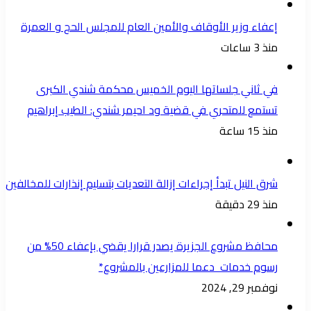
ارجع
إعفاء وزير الأوقاف والأمين العام للمجلس الحج و العمرة
زي
منذ 3 ساعات
قدر
النسبة
في ثاني جلساتها اليوم الخميس محكمة شندي الكبرى
دي
تستمع للمتحري في قضية ود احيمر شندي: الطيب إبراهيم
كان
منذ 15 ساعة
شلت
منكم
قرض؟؟!)
شرق النيل تبدأ إجراءات إزالة التعديات بتسليم إنذارات للمخالفين
.
منذ 29 دقيقة
عموما
تظل
محافظ مشروع الجزيرة يصدر قرارا يقضي بإعفاء 50% من
خطوة
رسوم خدمات دعما للمزارعين بالمشروع*
تغيير
نوفمبر 29, 2024
العملة