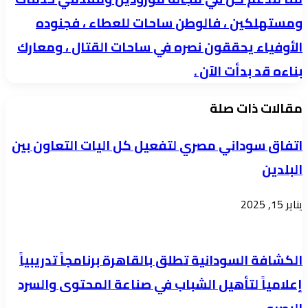
أمواله
ومستهلكين ، فالوطن ساحات للعطاء ، فجنوده
،
الأوفياء يحققون نصره في ساحات القتال ، ومعارك
فلا
قروض
بناءه قد بدأت الآن .
ولا
مقالات ذات صلة
خدمات
إلا
اتفاق سوداني مصري لتفعيل كل اليات التعاون بين
لمن
البلدين
هم
أصحاب
يناير 15, 2025
الملايين
،
حتى
الكشافة السودانية تطلق بالقاهرة برنامجاً تدريبياً
وإن
إعلامياً لتأهيل الشباب في صناعة المحتوى والسرد
كان