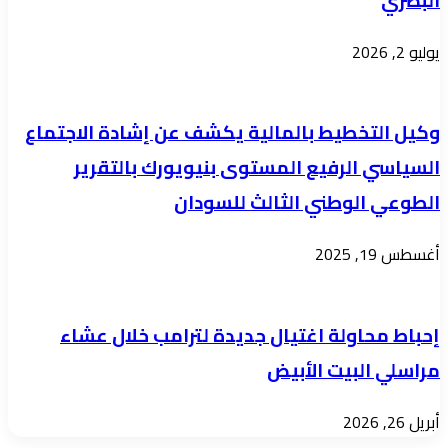
البصري
هناك
النذر
يوليو 2, 2026
اليسير
فشروط
وكيل التخطيط بالمالية يكشف عن إشادة الاجتماع
إرجاعه
تبلغ
السياسي الرفيع المستوى بنيويورك بالتقرير
نسباً
الطوعي الوطني الثالث للسودان
خيالية
جداً
أغسطس 19, 2025
،
تجعل
إحباط محاولة اغتيال جديدة لترامب خلال عشاء
مجرد
مراسلي البيت الأبيض
التفكير
في
أبريل 26, 2026
ذلك