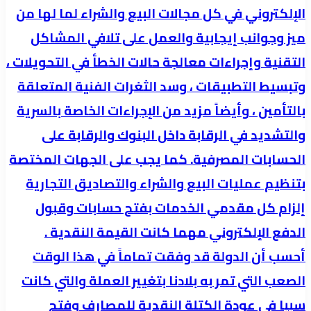
عزوف
الإلكتروني في كل مجالات البيع والشراء لما لها من
المستهلك
ميز وجوانب إيجابية والعمل على تلافي المشاكل
السوداني
التقنية وإجراءات معالجة حالات الخطأ في التحويلات ،
عن
وتبسيط التطبيقات ، وسد الثغرات الفنية المتعلقة
توريد
مدخراته
بالتأمين ، وأيضاً مزيد من الإجراءات الخاصة بالسرية
في
والتشديد في الرقابة داخل البنوك والرقابة على
البنوك
الحسابات المصرفية. كما يجب على الجهات المختصة
نتيجة
بتنظيم عمليات البيع والشراء والتصاديق التجارية
لفقدانه
إلزام كل مقدمي الخدمات بفتح حسابات وقبول
الثقة
الدفع الإلكتروني مهما كانت القيمة النقدية .
وللظروف
التي
أحسب أن الدولة قد وفقت تماماً في هذا الوقت
جابهته
الصعب التي تمر به بلادنا بتغيير العملة والتي كانت
خلال
سببا في عودة الكتلة النقدية للمصارف وفتح