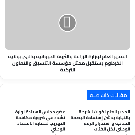
العام
لوزارة
الزراعة
والثروة
الحيوانية
والري
بولاية
الخرطوم
يستقبل
المدير العام لوزارة الزراعة والثروة الحيوانية والري بولاية
ممثل
الخرطوم يستقبل ممثل مؤسسة التنسيق والتعاون
مؤسسة
التركية
التنسيق
والتعاون
التركية
مقالات ذات صلة
المدير العام لقوات الشرطة
عضو مجلس السيادة نوارة
بالنيابة يدشن إستعادة البصمة
تشدد علي ضرورة مكافحة
المدنية و استخراج الرقم
التهريب لحماية الاقتصاد
الوطنى لكل الفئات
الوطني