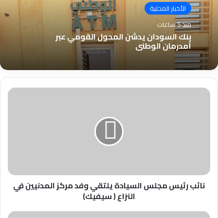
الأخبار المحلية
منذ 5 ساعات
بنك السودان يدشن المحول القومي عبر
أمدرمان الوطني
نائب
رئيس
مجلس
السيادة
يلتقي
وفد
مركز
المدنيين
في
النزاع
نائب رئيس مجلس السيادة يلتقي وفد مركز المدنيين في
(
النزاع ( سيفيك)
سيفيك)
المدير