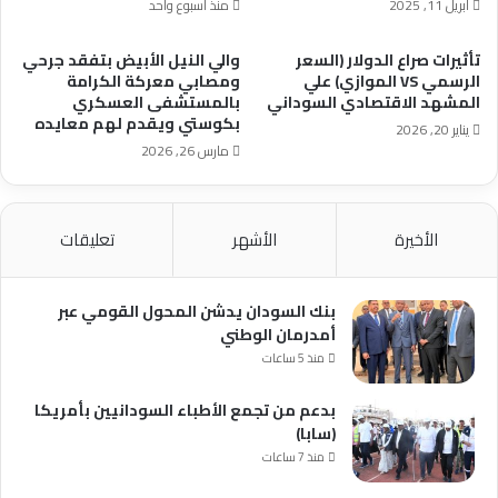
أبريل 11, 2025
منذ أسبوع واحد
تأثيرات صراع الدولار (السعر
والي النيل الأبيض بتفقد جرحي
الرسمي VS الموازي) علي
ومصابي معركة الكرامة
المشهد الاقتصادي السوداني
بالمستشفى العسكري
بكوستي ويقدم لهم معايده
يناير 20, 2026
مارس 26, 2026
الأخيرة
الأشهر
تعليقات
بنك السودان يدشن المحول القومي عبر
أمدرمان الوطني
منذ 5 ساعات
بدعم من تجمع الأطباء السودانيين بأمريكا
(سابا)
منذ 7 ساعات