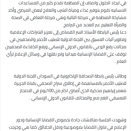
في ايجاد الحلول واضاف إن المنظمة تقدم كثير من المساعدات
الانسانيه تقوم بتوفير غذاء ومياة الشرب والعلاج لبعض المرضي وأكد
مشاركة المنظمة في مرحلة التالية وهي مرحلة التعافي في الصحة
والمرأة التعليم عبر العديد من البرامج
دعا رئيس الرابطة الأستاذ السر القصاص إلى تعزيز الشراكات الإعلامية
وتطوير آليات التنسيق بين اللجنة الدولية للصليب الأحمر والصحفيين في
مجالات رفع الوعي بالقانون الدولي الإنساني ورفع الكفاءة الصحفيين
لوقف علي القضايا الإنسانية ميدانيا وثم نقلها في وسائل الإعلام لرأي
العام .
وطالب رئيس رابطة الصحافة الإلكترونية في السودان اللجنة الدولية
للصليب الأحمر بالمساهمة في إطلاق سراح الصحفي بقناة الجزيرة
معمر إبراهيم مذكرة الذي أمضى اكثر من 100يوم في الاحتجاز
التعسفي الغير مبرر والمخالف للقانون الدولي الإنساني .
وشهدت الجلسة مناقشات جادة بخصوص القضايا الإنسانية ودور
الإعلام في تناول القضايا بموضوعية ونقل الحقائق كما هي وخرجت