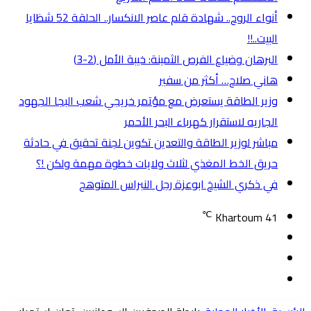
أنواء الروح.. شهادة قلم عاصر الانكسار.. الحلقة 52 شظايا
البيت..!!
البرهان وضياع الفرص الثمينة: خيبة الأمل (2-3)
هاني صلاح… أكثر من سفير
وزير الطاقة يستعرض مع مؤتمر خريجي شعب البجا الجهود
الجاريه لاستقرار كهرباء البحر الأحمر
مباشر لوزير الطاقة والتعدين تكوين لجنة تحقيق في حادثة
حريق الخط المغذي لثلاث ولايات خطوة مهمة ولكن !؟
في ذكري الشيخ ابوعزة رجل النبراس المتوهج
℃
Khartoum
41
تسجيل
مقال
الدخول
إضافة
عشوائي
عمود