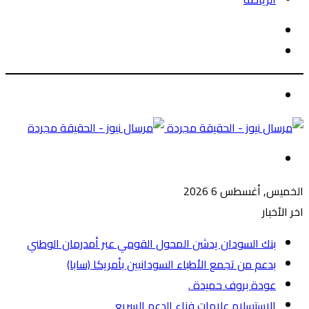
الوضع
بحث
المظلم
عن
الوضع
المظلم
القائمة
الخميس, أغسطس 6 2026
اخر الأخبار
بنك السودان يدشن المحول القومي عبر أمدرمان الوطني
بدعم من تجمع الأطباء السودانيين بأمريكا (سابا)
عودة بروف حميدة .
الاستسلام علامات فناء الدعم السريع