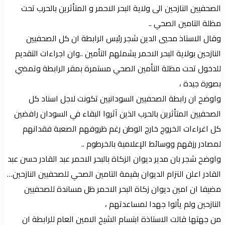
الصحفيين النازحين الى ولاية البحر الاحمر و المتأثرين بالحرب تحت
مظلة التامين الصحي ..
وقال الاستاذ محيي الدين شجر رئيس الرابطة ان كل الصحفيين
النازحين بولاية البحر الاحمر يشملهم التأمين ..وان اجراءات التقديم
للدخول تحت مظلة التأمين الصحي مستمرة بمقر الرابطة وتمضي
بصورة جيدة ،
واوضح ان رابطة الصحفيين السودانيين تكونت لاجل اسناد كل
الصحفيين المتأثرين بالحرب الذين آثروا البقاء في السودان رافضين
كل اغراءات الخروج خارج الوطن رغم ظروفهم الصعبة فقدانهم
لمصادر رزقهم ووسائط الإعلامية بالخرطوم ..
واوضح شجر بان مدير ديوان الزكاة بالبحر الاحمر عبد القادر حسن عبد
القادر اعلن التزام الديوان بقيمة التامين الصحي للصحفيين النازحين…
مضيفا ان امين ديوان زكاة البحر الاحمر ظل مساندة للصحفيين
النازحين ولم يألوا جهدا لمساعدتهم ،
من جهتها قالت الاستاذة ابتسام الشيخ الامين العام للرابطة ان