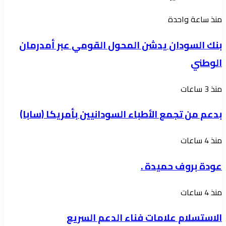
بنك
منذ ساعة واحدة
السودان
بنك السودان يدشن المحول القومي عبر أمدرمان
يدشن
الوطني
المحول
القومي
بدعم
منذ 3 ساعات
عبر
من
أمدرمان
بدعم من تجمع الأطباء السودانيين بأمريكا (سابا)
تجمع
الوطني
الأطباء
عودة
منذ 4 ساعات
السودانيين
بروف
بأمريكا
عودة بروف حميدة .
حميدة
(سابا)
.
الاستسلام
منذ 4 ساعات
علامات
الاستسلام علامات فناء الدعم السريع
فناء