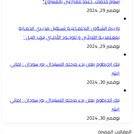
رسوم خدمات دعما للمزارعين بالمشروع*
نوفمبر 29, 2024
وزيـرة الشـؤون الاجتمـاعيـة تسـتقبل مديـري الحمـاية
بمعـتمديـة اللاجئـين و للوجـود الأجنـبي بنهـر النيـل ‘
نوفمبر 29, 2024
بنك ازخرطوم يعلن بدء مرحله الاستبدال. بور سودان : اماني
ابشر
نوفمبر 30, 2024
بنك الخرطوم يعلن بدء مرحله الاستبدال. بور سودان : اماني
ابشر
نوفمبر 30, 2024
المقالات المميزة