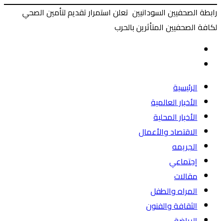
رابطة الصحفيين السودانيين تعلن استمرار تقديم لتأمين الصحي
لكافة الصحفيين المتأثرين بالحرب
‫X
طباعة
ماسنجر
ماسنجر
فيسبوك
المقال
السابق
المقال
التالي
الرئيسية
الأخبار العالمية
الأخبار المحلية
الاقتصاد والأعمال
الجريمه
إجتماعي
مقالات
المراه والطفل
الثقافة والفنون
الرياضة