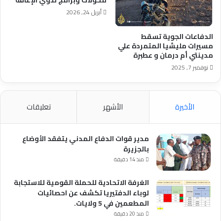
فى
أبريل 24, 2026
الضيافة؟
قالوا
الدفاعات الجوية تسقط
تفضل
مسيرات مليشيا المتمردة علي
ثم
مدينتي أم درمان و عطبرة
سألتهم
نوفمبر 7, 2025
ما
هو
الموضوع؟
اجابوا
الأخيرة
الأشهر
تعليقات
لقاء
مع
كيكل.
مدير قوات الدفاع المدني يتفقد الأوضاع
قلت
بالجزيرة
لنفسى
منذ 14 دقيقة
وكت
اصلو
الغرفة الاتحادية للحملة القومية للاستجابة
مشواري
لوباء الدفتيريا تكشف عن احصائيات
فشل
المطعمين في 5 ولايات.
احسن
منذ 20 دقيقة
استمع