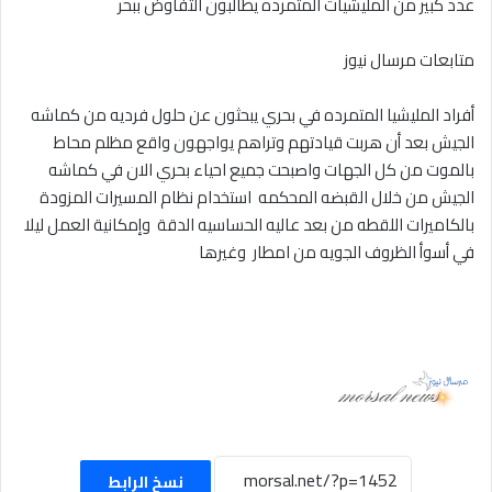
عدد كبير من المليشيات المتمرده يطالبون التفاوض ببحر
إلكترونيا
متابعات مرسال نيوز
أفراد المليشيا المتمرده في بحري يبحثون عن حلول فرديه من كماشه
الجيش بعد أن هربت قيادتهم وتراهم يواجهون واقع مظلم محاط
بالموت من كل الجهات واصبحت جميع احياء بحري الان في كماشه
الجيش من خلال القبضه المحكمه استخدام نظام المسيرات المزودة
بالكاميرات اللقطه من بعد عاليه الحساسيه الدقة وإمكانية العمل ليلا
في أسوأ الظروف الجويه من امطار وغيرها
نسخ الرابط