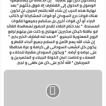
جوال
الوصول و الدخول إلى القضارف إلا فوق جثثهم * بعد
ذرة
نهاية هذه الحرب إن شاء الله بالنصر المبين، لن تكون
وهو
هناك قوات درع السودان أو قوات المشتركة أو كتائب
قد
البراء أو أي قوات أخرى بل ستنضم جميعها للقوات
استلم
المسلحة. * عند ختام اللقاء تقدم الحضور لمصافحة القائد
نصيبه
ابو عاقلة كيكل مكبرين َمهللين و كنت من بينهم لرفع
.
الروح المعنوية للجميع. * الحمد لله قضارف الخير بخير، *
عندما
إن شاء الله يعم الأمن و السلام جميع أنحاء القطر و
وصلت
يكون كل الشعب السودانى فى كرامة و عزة محافظا
وجدت
على عرضه و أرضه. * ويكون السودان مقبرة للدخلاء و
أمة
العملاء و لانامت اعبن الخونة الجبناء و المتمردين و
من
المرجفين * الله أكبر على كل من طغى و تجبر.
الناس
فى
الحوش
سألت
عن
الذين
يسجلون
أسماء
النازحين