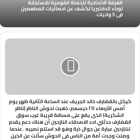
الغرفة الاتحادية للحملة القومية للاستجابة
لوباء الدفتيريا تكشف عن احصائيات المطعمين
في 5 ولايات.
كيكل
بالقضارف
خالد
الجريف
عند
الساعة
الثانية
ظهر
يوم
أمس
كيكل بالقضارف خالد الجريف عند الساعة الثانية ظهر يوم
الأربعاء
أمس الأربعاء ٢٥ ديسمبر، ذهبت لحوش الناظر (ناظر
٢٥
الشكرية) الذى يقع على مسافة قريبة غرب سوق
ديسمبر،
القضارف حدثني احد الاصدقاء النازحين أن هناك دعم يقدم
ذهبت
للنازحين عبارة عن جوال ذرة وهو قد استلم نصيبه . عندما
لحوش
وصلت وجدت أمة من الناس فى الحوش سألت عن الذين
الناظر