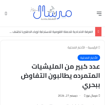
القائمة
الو
الغرفة الاتحادية للحملة القومية للاستجابة لوباء الدفتيريا تكشف عن احصائيات المطعمين في 5 ولايات.
الرئيسية
-
الأخبار المحلية
الأخبار المحلية
عدد كبير من المليشيات
المتمرده يطالبون التفاوض
ببحري
أرسل
مرسال نيوز
ديسمبر 27, 2024
بريدا