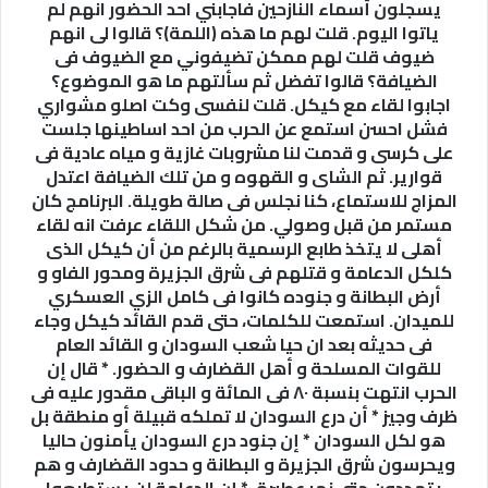
يسجلون أسماء النازحين فاجابني احد الحضور انهم لم
(ناظر
ياتوا اليوم. قلت لهم ما هذه (اللمة)؟ قالوا لى انهم
الشكرية)
ضيوف قلت لهم ممكن تضيفوني مع الضيوف فى
الذى
الضيافة؟ قالوا تفضل ثم سألتهم ما هو الموضوع؟
يقع
اجابوا لقاء مع كيكل. قلت لنفسى وكت اصلو مشواري
على
فشل احسن استمع عن الحرب من احد اساطينها جلست
مسافة
على كرسى و قدمت لنا مشروبات غازية و مياه عادية فى
قريبة
قوارير. ثم الشاى و القهوه و من تلك الضيافة اعتدل
غرب
المزاج للاستماع، كنا نجلس فى صالة طويلة. البرنامج كان
سوق
مستمر من قبل وصولي. من شكل اللقاء عرفت انه لقاء
القضارف
أهلى لا يتخذ طابع الرسمية بالرغم من أن كيكل الذى
حدثني
كلكل الدعامة و قتلهم فى شرق الجزيرة ومحور الفاو و
احد
أرض البطانة و جنوده كانوا فى كامل الزي العسكري
الاصدقاء
للميدان. استمعت للكلمات، حتى قدم القائد كيكل وجاء
النازحين
فى حديثه بعد ان حيا شعب السودان و القائد العام
أن
هناك
للقوات المسلحة و أهل القضارف و الحضور. * قال إن
دعم
الحرب انتهت بنسبة ٨٠ فى المائة و الباقى مقدور عليه فى
يقدم
ظرف وجيز * أن درع السودان لا تملكه قبيلة أو منطقة بل
للنازحين
هو لكل السودان * إن جنود درع السودان يأمنون حاليا
عبارة
ويحرسون شرق الجزيرة و البطانة و حدود القضارف و هم
عن
يتمددون حتى نهر عطبرة. * إن الدعامة لن يستطيعوا