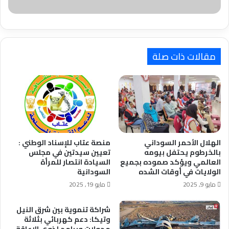
فاجابني
احد
الحضور
انهم
لم
مقالات ذات صلة
ياتوا
اليوم.
قلت
لهم
ما
هذه
(اللمة)؟
قالوا
الهلال الأحمر السوداني
منصة عتاب للإسناد الوطني :
لى
بالخرطوم يحتفل بيومه
تعيين سيدتين في مجلس
انهم
العالمي ويؤكد صموده بجميع
السيادة انتصار للمرأة
ضيوف
الولايات في أوقات الشده
السودانية
قلت
مايو 9, 2025
مايو 19, 2025
لهم
ممكن
تضيفوني
شراكة تنموية بين شرق النيل
مع
وتيكا: دعم كهربائي بثلاثة
محولات وبرامج لذوي الإعاقة
الضيوف