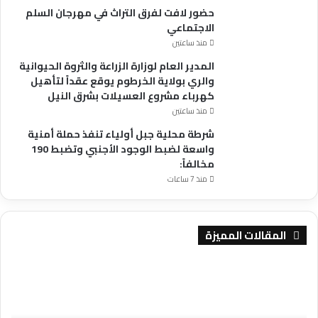
عن
حضور لافت لفرق التراث في مهرجان السلم
الحرب
الاجتماعي
من
منذ ساعتين
احد
المدير العام لوزارة الزراعة والثروة الحيوانية
اساطينها
والري بولاية الخرطوم يوقع عقداً لتأهيل
جلست
كهرباء مشروع العسيلات بشرق النيل
على
منذ ساعتين
كرسى
و
شرطة محلية جبل أولياء تنفذ حملة أمنية
قدمت
واسعة لضبط الوجود الأجنبي وتضبط 190
لنا
مخالفاً:
مشروبات
منذ 7 ساعات
غازية
و
مياه
عادية
المقالات المميزة
فى
قوارير.
الغرفة
حضو
ثم
الاتحادية
لاف
الشاى
للحملة
لفر
و
القومية
التر