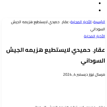
مقال
الدخول
إضافة
عشوائي
عمود
الرئيسية
-
الأخبار المحلية
-
عقار. حميدي لايستطيع هزيمه الجيش
جانبي
السوداني
الأخبار المحلية
عقار. حميدي لايستطيع هزيمه الجيش
السوداني
أرسل
مرسال نيوز
ديسمبر 4, 2024
بريدا
إلكترونيا