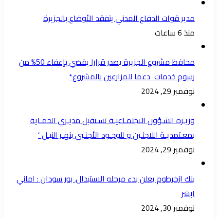
مدير قوات الدفاع المدني يتفقد الأوضاع بالجزيرة
منذ 6 ساعات
محافظ مشروع الجزيرة يصدر قرارا يقضي بإعفاء 50% من
رسوم خدمات دعما للمزارعين بالمشروع*
نوفمبر 29, 2024
وزيـرة الشـؤون الاجتمـاعيـة تسـتقبل مديـري الحمـاية
بمعـتمديـة اللاجئـين و للوجـود الأجنـبي بنهـر النيـل ‘
نوفمبر 29, 2024
بنك ازخرطوم يعلن بدء مرحله الاستبدال. بور سودان : اماني
ابشر
نوفمبر 30, 2024