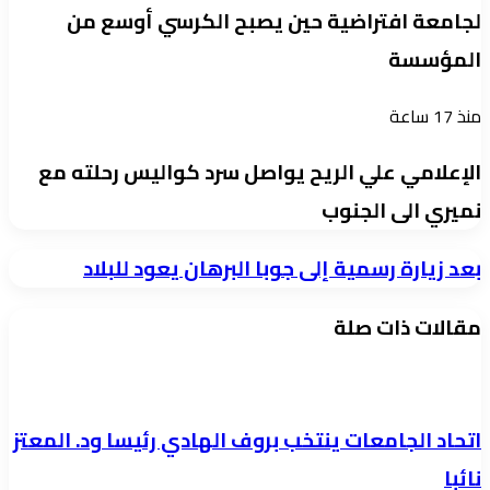
لجامعة افتراضية حين يصبح الكرسي أوسع من
المؤسسة
منذ 17 ساعة
الإعلامي علي الريح يواصل سرد كواليس رحلته مع
نميري الى الجنوب
بعد
بعد زيارة رسمية إلى جوبا البرهان يعود للبلاد
زيارة
مقالات ذات صلة
رسمية
إلى
جوبا
البرهان
اتحاد الجامعات ينتخب بروف الهادي رئيسا ود. المعتز
يعود
نائبا