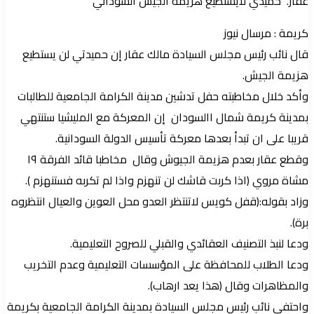
عقار. حميدي لايستطيع هزيمه الجيش السوداني
كريمة : مرسال نيوز
قال نائب رئيس مجلس السيادة مالك عقار إن حميدتي لن يستطيع
هزيمة الجيش.
وأكد خلال مخاطبته حفل تدشين مدينة الكرامة الجامعية للطالبات
بمدينة كريمة شمال االسودان إن المعركة مع المليشيا ستنتهي
قريبا على ان تبدأ بعدها معركة تأسيس الدولة السودانية.
وقطع عقار بعدم هزيمة الجيوش وقال مخاطبا قائد الفرقة ١٩
مشاة مروي (اذا كربت قاشك لن تنهزم واذا لم تكربه فستنهزم ).
وزاد بقوله:(قفل كويس لاتنتظر العدو محل العوين والعيال انتظروه
برة).
ودعا لنبذ التصنيف العقائدي والقبلي للصروح التعليمية.
ودعا الطلاب للمحافظة على المؤسسات التعليمية وعدم التخريب
والمظاهرات وقال (هذا يعد ارهاب).
واحتفى نائب رئيس مجلس السيادة بمدينة الكرامة الجامعية بكريمة