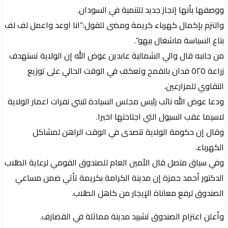
ووصفها بأنها إنجاز جديد للتنمية في السودان.
والتزم بإكمال كهرباء كريمة ومضى للقول:”انا اوعد واعمل لف لف
بتاع السياسة ماشغال بيهو”.
من جانبه قال والي الشمالية عابدين عوض الله إن الولاية تستهدف
زراعة ٥٢٥ فدان بالقمح وتعكف في الوقت الحالي على توزيع
التقاوي للمزارعين.
ودعا عوض الله نائب رئيس مجلس السيادة لتبني نفرات اعمار الولاية
لاسيما عقب السيول التي اجتاحتها اخيرا.
وقال إن حكومة الولاية تتصدى في الوقت الراهن لمشاكل
الكهرباء.
وفي سياق متصل قال الأمين العام للصندوق القومي لرعاية الطلاب
الدكتور أحمد حمزة إن مدينة الكرامة بكريمة تأتي ضمن مساعي
الصندوق لرفع معاناة الإيجار من كاهل الطلاب.
وأعلن اعتزام الصندوق تشييد مدينة مماثلة في القضارف.