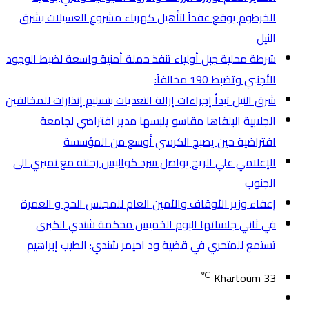
الخرطوم يوقع عقداً لتأهيل كهرباء مشروع العسيلات بشرق
النيل
شرطة محلية جبل أولياء تنفذ حملة أمنية واسعة لضبط الوجود
الأجنبي وتضبط 190 مخالفاً:
شرق النيل تبدأ إجراءات إزالة التعديات بتسليم إنذارات للمخالفين
الجلابية البلقاها مقاسو يلبسها ​مدير افتراضي لجامعة
افتراضية حين يصبح الكرسي أوسع من المؤسسة
الإعلامي علي الريح يواصل سرد كواليس رحلته مع نميري الى
الجنوب
إعفاء وزير الأوقاف والأمين العام للمجلس الحج و العمرة
في ثاني جلساتها اليوم الخميس محكمة شندي الكبرى
تستمع للمتحري في قضية ود احيمر شندي: الطيب إبراهيم
℃
Khartoum
33
تسجيل