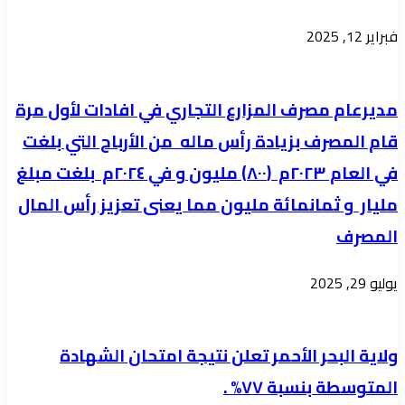
للبلاد
فبراير 12, 2025
مديرعام مصرف المزارع التجاري في افادات لأول مرة
قام المصرف بزيادة رأس ماله من الأرباح التي بلغت
في العام ٢٠٢٣م (٨٠٠) مليون و في ٢٠٢٤م بلغت مبلغ
مليار و ثمانمائة مليون مما يعنى تعزيز رأس المال
المصرف
يوليو 29, 2025
ولاية البحر الأحمر تعلن نتيجة امتحان الشهادة
المتوسطة بنسبة ٧٧% .