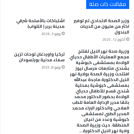
مقالات ذات صلة
وزير الصحة الاتحادي تم توفير
اشتباكات بالأسلحة شرقي
اكثر من مليون من الدربات
مدينة بربر ( التلواب)
البندول
يونيو 3, 2026
أكتوبر 12, 2025
وزيرة صحة نهر النيل تفتتح
تركيا واوردغان لوحات تزين
مجمع العمليات الأطفال حديثي
سماء مدنية بورتسودان
الولادة بمستشفى كبوشية
يونيو 8, 2025
بشندي متابعات مرسال نيوز
افتتحت وزيرة الصحة بولاية نهر
النيل الدكتورة ماجدة عبدالله
بمستشفى كبوشية بمحلية
شندي قسم للأطفال حديثي
الولادة بحضور الدكتور محمد
بانقا مدير الإدارة العامة للطب
العلاجي والدكتور البراء محمد
المدير الطبي لمستشفى
كبوشية وعدد من اعيان
المنطقة. حيت وزيرة الصحة
ولاية نهر النيل الدكتورة…