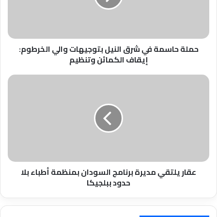
بتوجيهات
والي
الخرطوم:
إيقاف
الكمائن
حملة حاسمة في شرق النيل بتوجيهات والي الخرطوم:
وتنظيم
إيقاف الكمائن وتنظيم
عقار
يلتقي
مديرة
برنامج
السودان
بمنظمة
أطباء
بلا
حدود
ببلجيكا
عقار يلتقي مديرة برنامج السودان بمنظمة أطباء بلا
حدود ببلجيكا