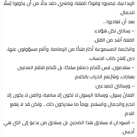
الإبداعية، ليصيروا وقودًا للفتنة، وناشري حقد بدلًا من أن يكونوا رُسلًا
للجمال.
بعد أن تغادروا…
– رسالتي لكل هؤلاء:
الفتنة أشد من القتل.
والكلمة المسموعة أكثر فتكًا من الرصاصة. وأنتم مسؤولون عنها،
حين يُفتح كتاب الحساب.
– ستندمون، ليس لأنكم حملتم سلاحًا، بل لأنكم قتلتم المدنيين
بعبارات، وشرّعتم الخراب بالكلام.
– ورسالتي للمبدعين:
الفنانُ رسول، ورسالة الرسول لا تكون إلا سامية، والفن لا يكون إلا
للخير والجمال والسلام. يوماً ما ستدركون ذلك… ولكن قد لا ينفع
الندم.
– السودان لا يستحق هذا الضجيج، بل يستحق من يدعو إلى التي هي
أحسن.