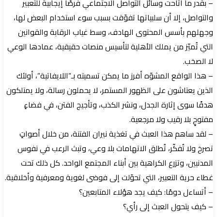
– بقدر ما أتاحت وسائل التواصل الاجتماعي فرصًا إيجابية للتعبير
والتواصل، إلا أن سلبياتها تفوّقت بسبب سوء استخدام البعض لها،
وجهلهم بأسس المحتوى الهادف، وسط غياب الرقابة والقوانين
التي تُميّز من يملك الأهلية لتأسيس منصات حقيقية، عمادها الوعي
لا الصخب.
– هذا الواقع المشوّه أفرز ما يمكن تسميته بـ”اللايفاتية”، أولئك
الذين يعتاشون على الظهور المستمر، لا يحملون رسالة، ولا يمتلكون
هدفًا سوى إثارة الجدل، ونشر الكذب، وتأجيج الفتن، في فضاءٍ
مفتوحٍ بلا رقيب ولا مرجعية.
– لقد ساهم هذا العبث في تغذية نيران الفتنة، من خلال أصواتٍ
تصرخ ولا تُفكّر، تُطلق الاتهامات بلا وعي، وتبث الرعب في نفوس
المدنيين، وتزرع الكراهية بين أبناء المجتمع الواحد. كل ذلك تحت
غطاء حرية التعبير، التي تحوّلت إلى فوضى لغوية ومعرفية وأخلاقية.
– أتساءل دومًا: كيف يجد هؤلاء المتابعين؟
– كيف يتحول العبث إلى رأي؟