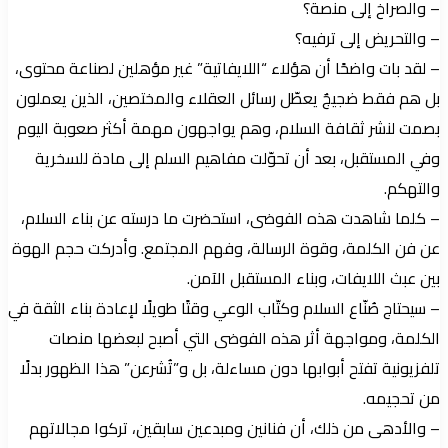
– والصراخ إلى منصة؟
– والتحريض إلى ترفيه؟
– لقد بات واضحًا أن هؤلاء “اللايفاتية” غير مؤهلين لصناعة محتوى،
بل هم فقط ضجيجٌ يعطّل رسائل العقلاء والمختصين، الذين يعملون
بصمت لنشر ثقافة السلام، وهم يواجهون مهمة أكثر صعوبة اليوم
وفي المستقبل، بعد أن تحوّلت مفاهيم السلم إلى مادة للسخرية
والتهكم.
– كلما شاهدت هذه الفوضى، استحضرت ما درسته عن بناء السلام،
عن فن الكلمة، وقوة الرسالة، وفهم المجتمع. وأدركت حجم الهوة
بين عبث اللايفات، وبناء المستقبل الآمن.
– سيحتاج صُنّاع السلام وكتّاب الوعي وقتًا طويلًا لإعادة بناء الثقة في
الكلمة، ومواجهة أثر هذه الفوضى التي أصبح لبعضها منصات
تلفزيونية تفتح أبوابها دون مساءلة، بل و”تُشرعن” هذا الظهور بدلًا
من تحجيمه.
– والأدهى من ذلك، أن فنانين ومبدعين سابقين، تركوا مجالاتهم