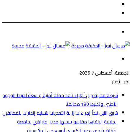
الوضع
بحث
المظلم
عن
الوضع
المظلم
القائمة
الجمعة, أغسطس 7 2026
اخر الأخبار
شرطة محلية جبل أولياء تنفذ حملة أمنية واسعة لضبط الوجود
الأجنبي وتضبط 190 مخالفاً:
شرق النيل تبدأ إجراءات إزالة التعديات بتسليم إنذارات للمخالفين
الجلابية البلقاها مقاسو يلبسها ​مدير افتراضي لجامعة
افتراضية حين يصبح الكرسي أوسع من المؤسسة