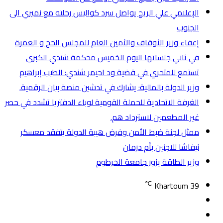
الإعلامي علي الريح يواصل سرد كواليس رحلته مع نميري الى
الجنوب
إعفاء وزير الأوقاف والأمين العام للمجلس الحج و العمرة
في ثاني جلساتها اليوم الخميس محكمة شندي الكبرى
تستمع للمتحري في قضية ود احيمر شندي: الطيب إبراهيم
وزير الدولة بالمالية: يشارك في تدشين منصة بيان الرقمية.
الغرفة الاتحادية للحملة القومية لوباء الدفتريا تشدد في حصر
غير المطعمين لاسترداد هم.
ممثل لجنة ضبط الأمن وفرض هيبة الدولة يتفقد معسكر
نيفاشا للاجئين بأم درمان
وزير الطاقة يزور جامعة الخرطوم
℃
Khartoum
39
تسجيل
مقال
الدخول