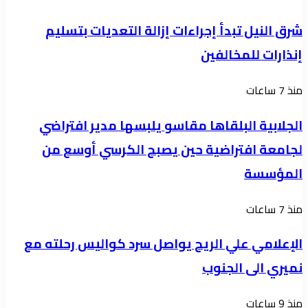
حملة
النيل
أمنية
شرق النيل تبدأ إجراءات إزالة التعديات بتسليم
تبدأ
واسعة
إنذارات للمخالفين
إجراءات
لضبط
إزالة
الوجود
الجلابية
منذ 7 ساعات
التعديات
الأجنبي
البلقاها
بتسليم
الجلابية البلقاها مقاسو يلبسها ​مدير افتراضي
وتضبط
مقاسو
إنذارات
لجامعة افتراضية حين يصبح الكرسي أوسع من
190
يلبسها
للمخالفين
مخالفاً:
المؤسسة
مدير
الإعلامي
منذ 7 ساعات
افتراضي
علي
لجامعة
الإعلامي علي الريح يواصل سرد كواليس رحلته مع
الريح
افتراضية
نميري الى الجنوب
يواصل
حين
سرد
يصبح
إعفاء
منذ 9 ساعات