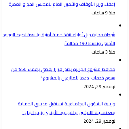
إعفاء وزير الأوقاف والأمين العام للمجلس الحج و العمرة
منذ 9 ساعات
شرطة محلية جبل أولياء تنفذ حملة أمنية واسعة لضبط الوجود
الأجنبي وتضبط 190 مخالفاً:
منذ 3 ساعات
محافظ مشروع الجزيرة يصدر قرارا يقضي بإعفاء 50% من
رسوم خدمات دعما للمزارعين بالمشروع*
نوفمبر 29, 2024
وزيـرة الشـؤون الاجتمـاعيـة تسـتقبل مديـري الحمـاية
بمعـتمديـة اللاجئـين و للوجـود الأجنـبي بنهـر النيـل ‘
نوفمبر 29, 2024