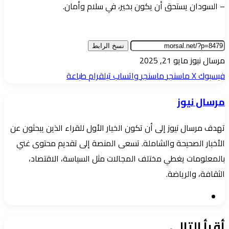
– السودان يستحق أن يكون بخير، في سلام وأمان.
نسخ الرابط
أرسل
مرسال نيوز
مايو 21, 2025
بريدا
فيسبوك
‫X
ماسنجر
ماسنجر
واتساب
تيلقرام
طباعة
إلكترونيا
مرسال نيوز
تهدف مرسال نيوز إلى أن تكون الخيار الأول للقراء الذين يبحثون عن
الأخبار الصحيحة والشاملة. تسعى المنصة إلى تقديم محتوى غني
بالمعلومات يغطي مختلف المجالات مثل السياسة، الاقتصاد،
الثقافة، والرياضة.
موقع
الويب
أقرأ التالي