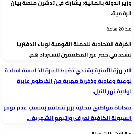
وزير الدولة بالمالية: يشارك في تدشين منصة بيان
الرقمية.
منذ 20 ساعة
الغرفة الاتحادية للحملة القومية لوباء الدفتريا
تشدد في حصر غير المطعمين لاسترداد هم.
الاجهزة
الاجهزة الأمنية بشندي تضبط للمرة الخامسة اسلحة
الأمنية
نوعية وعادية وذخيرة مهربة من الخرطوم عابرة
بشندي
لولاية نهر النيل.
تضبط
للمرة
معاناة
معاناة مواطني محلية بربر تتفاقم بسسب عدم توفر
الخامسة
مواطني
السيولة الكافية لصرف رواتبهم الشهرية ...
اسلحة
محلية
نوعية
بربر