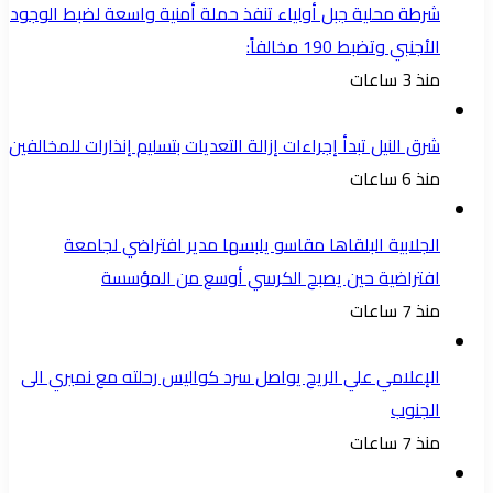
شرطة محلية جبل أولياء تنفذ حملة أمنية واسعة لضبط الوجود
الأجنبي وتضبط 190 مخالفاً:
منذ 3 ساعات
شرق النيل تبدأ إجراءات إزالة التعديات بتسليم إنذارات للمخالفين
منذ 6 ساعات
الجلابية البلقاها مقاسو يلبسها ​مدير افتراضي لجامعة
افتراضية حين يصبح الكرسي أوسع من المؤسسة
منذ 7 ساعات
الإعلامي علي الريح يواصل سرد كواليس رحلته مع نميري الى
الجنوب
منذ 7 ساعات