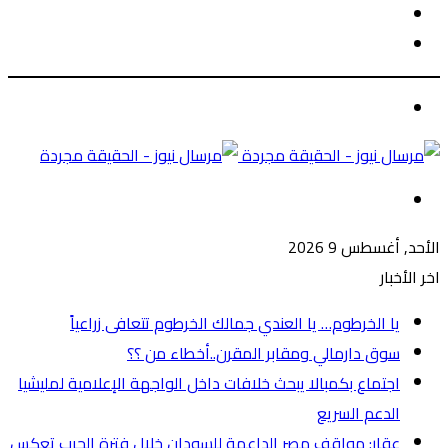
الوضع
بحث
المظلم
عن
الوضع
المظلم
القائمة
الأحد, أغسطس 9 2026
اخر الأخبار
يا الخرطوم… يا العندي جمالك الخرطوم تتعافى زراعياً
سوق دارمالي ومقابر المقرن..أخطاء من ؟؟
اجتماع بكمبالا يبحث خلافات داخل الواجهة الإعلامية لمليشيا
الدعم السريع
عقار: مواقف مصر الداعمة للسودان خلال فترة الحرب تعكس