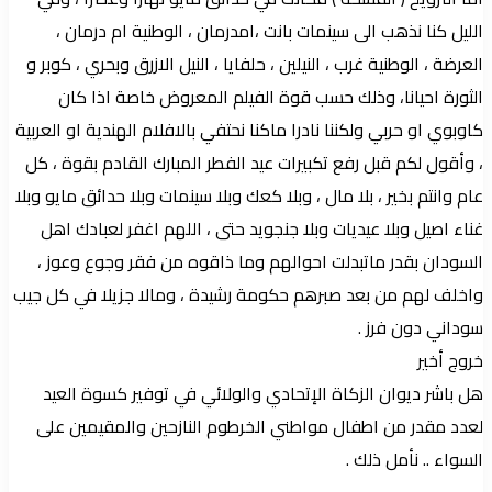
الليل كنا نذهب الى سينمات بانت ،امدرمان ، الوطنية ام درمان ،
العرضة ، الوطنية غرب ، النيلين ، حلفايا ، النيل الازرق وبحري ، كوبر و
الثورة احيانا، وذلك حسب قوة الفيلم المعروض خاصة اذا كان
كاوبوي او حربي ولكننا نادرا ماكنا نحتفي بالافلام الهندية او العربية
، وأقول لكم قبل رفع تكبيرات عيد الفطر المبارك القادم بقوة ، كل
عام وانتم بخير ، بلا مال ، وبلا كعك وبلا سينمات وبلا حدائق مايو وبلا
غناء اصيل وبلا عيديات وبلا جنجويد حتى ، اللهم اغفر لعبادك اهل
السودان بقدر ماتبدلت احوالهم وما ذاقوه من فقر وجوع وعوز ،
واخلف لهم من بعد صبرهم حكومة رشيدة ، ومالا جزيلا في كل جيب
سوداني دون فرز .
خروج أخير
هل باشر ديوان الزكاة الإتحادي والولائي في توفير كسوة العيد
لعدد مقدر من اطفال مواطني الخرطوم النازحين والمقيمين على
السواء .. نأمل ذلك .