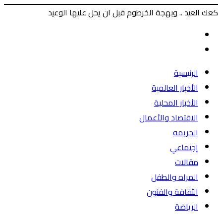
كعك العيد .. وبهجة الخرطوم قبل ان يحل عليها الوعيد
‫X
طباعة
ماسنجر
ماسنجر
فيسبوك
المقال
السابق
المقال
التالي
الرئيسية
الأخبار العالمية
الأخبار المحلية
الاقتصاد والأعمال
الجريمه
إجتماعي
مقالات
المراه والطفل
الثقافة والفنون
الرياضة