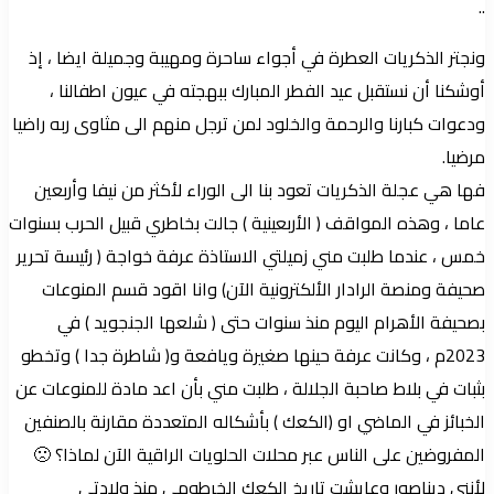
..
ونجتر الذكريات العطرة في أجواء ساحرة ومهيبة وجميلة ايضا ، إذ
أوشكنا أن نستقبل عيد الفطر المبارك ببهجته في عيون اطفالنا ،
ودعوات كبارنا والرحمة والخلود لمن ترجل منهم الى مثاوى ربه راضيا
مرضيا.
فها هي عجلة الذكريات تعود بنا الى الوراء لأكثر من نيفا وأربعين
عاما ، وهذه المواقف ( الأربعينية ) جالت بخاطري قبيل الحرب بسنوات
خمس ، عندما طلبت مني زميلتي الاستاذة عرفة خواجة ( رئيسة تحرير
صحيفة ومنصة الرادار الألكترونية الآن) وانا اقود قسم المنوعات
بصحيفة الأهرام اليوم منذ سنوات حتى ( شلعها الجنجويد ) في
2023م ، وكانت عرفة حينها صغيرة ويافعة و( شاطرة جدا ) وتخطو
بثبات في بلاط صاحبة الجلالة ، طلبت مني بأن اعد مادة للمنوعات عن
الخبائز في الماضي او (الكعك ) بأشكاله المتعددة مقارنة بالصنفين
المفروضين على الناس عبر محلات الحلويات الراقية الآن لماذا؟ 🙁
لأنني ديناصور وعايشت تاريخ الكعك الخرطومي منذ ولادتي