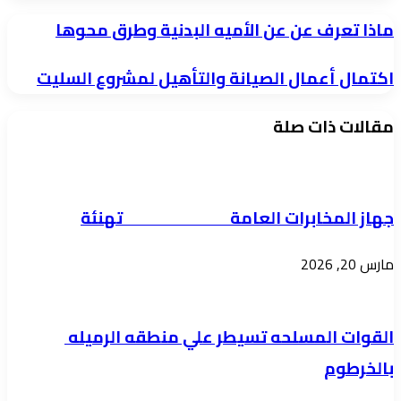
ماذا
ماذا تعرف عن عن الأميه البدنية وطرق محوها
تعرف
اكتمال
اكتمال أعمال الصيانة والتأهيل لمشروع السليت
عن
أعمال
عن
مقالات ذات صلة
الصيانة
الأميه
والتأهيل
البدنية
لمشروع
وطرق
السليت
محوها
جهاز المخابرات العامة تهنئة
مارس 20, 2026
القوات المسلحه تسيطر علي منطقه الرميله
بالخرطوم