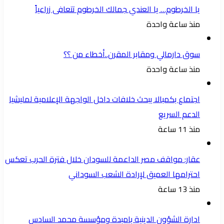
يا الخرطوم… يا العندي جمالك الخرطوم تتعافى زراعياً
منذ ساعة واحدة
سوق دارمالي ومقابر المقرن..أخطاء من ؟؟
منذ ساعة واحدة
اجتماع بكمبالا يبحث خلافات داخل الواجهة الإعلامية لمليشيا
الدعم السريع
منذ 11 ساعة
عقار: مواقف مصر الداعمة للسودان خلال فترة الحرب تعكس
احترامها العميق لإرادة الشعب السوداني
منذ 13 ساعة
ادارة الشؤون الدينية بامبدة ومؤسسة محمد السادس