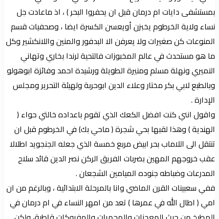
بمستشفى دايات ام درمان قبل ان يحفروا البحر ) ، اذ ماعادت جل
نساء ولاية الخرطوم يخبزن أويعسن الكسرة ايضا ، وصحفيات قسم
المنوعات كن صغيرات ولا يعرفن الا البدفور والمنين واللانكشير وكل
ما هو مستحدث في عالم المخبوزات فالتحية لرندا بخاري وتهاني
النميري ونهلة مسلم ومنيرة الطويلة ورشيدة احمد وفائزة ابوهولو
وبالطبع لابي بكر مختار وعلاء الدين ابوحربة ولهيئة التحرير ومجلس
الإدارة .
واقول انني كنت افضل الكعك الذي تقوم باعداده خالتي حواء (
الهندية ) وهذا لقبها بحي شجرة ( ماحي بك) في الخرطوم قبل ان
تنتقل الى اللاماب بحر ابيض مربع خمسة الذي جعله الجنجويد اطلالا
عقب خروجهم المهين بضربات الفريق الركن نصر الدين قائد سلاح
المدرعات وضباطه جنوده الميامين الشجعان .
ففي سعبينات القرن الماضي وانا بالمرحلة الابتدائية ، وبالرغم من ان
امي ( اطال الله في عمرها ) تعد من امهر النساء في ام درمان في
المطبخ من حيث المعجنات والمحمرات والمفروكات قاطبة، ولكن