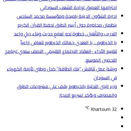
احترامها العميق لإرادة الشعب السوداني
ادارة الشؤون الدينية بامبدة ومؤسسة محمد السادس
ينظمان محاضرة حول أيسر الطرق لحفظ القرآن الكريم
التدريب والتأهيل.. خطوة نحو تعليمٍ حديث وبناء جيلٍ واعد
يا الخرطوم… يا العندي جمالك الخرطوم تتعافى زراعياً
لتقييم الأداء -انعقاد الاجتماع التقييمي النصف سنوي لبرنامج
التحصين الموسع.
ورشة عمل تناقش “بنك الطاقة” كحل وطني لأزمة الكهرباء
في السودان
وزير البنى التحتية بالخرطوم يقف على مشروعات الطرق
والمصارف ويؤكد تسريع الإنجاز
℃
Khartoum
32
تسجيل
مقال
الدخول