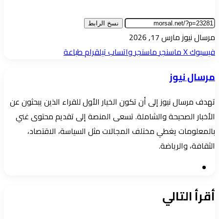
نسخ الرابط
أرسل
مرسال نيوز
مارس 17, 2026
بريدا
فيسبوك
‫X
ماسنجر
ماسنجر
واتساب
تيلقرام
طباعة
إلكترونيا
مرسال نيوز
تهدف مرسال نيوز إلى أن تكون الخيار الأول للقراء الذين يبحثون عن
الأخبار الصحيحة والشاملة. تسعى المنصة إلى تقديم محتوى غني
بالمعلومات يغطي مختلف المجالات مثل السياسة، الاقتصاد،
الثقافة، والرياضة.
موقع
الويب
أقرأ التالي