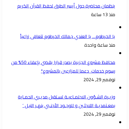
ينظمان محاضرة حول أيسر الطرق لحفظ القرآن الكريم
منذ 13 ساعة
يا الخرطوم… يا العندي جمالك الخرطوم تتعافى زراعياً
منذ ساعة واحدة
محافظ مشروع الجزيرة يصدر قرارا يقضي بإعفاء 50% من
رسوم خدمات دعما للمزارعين بالمشروع*
نوفمبر 29, 2024
وزيـرة الشـؤون الاجتمـاعيـة تسـتقبل مديـري الحمـاية
بمعـتمديـة اللاجئـين و للوجـود الأجنـبي بنهـر النيـل ‘
نوفمبر 29, 2024