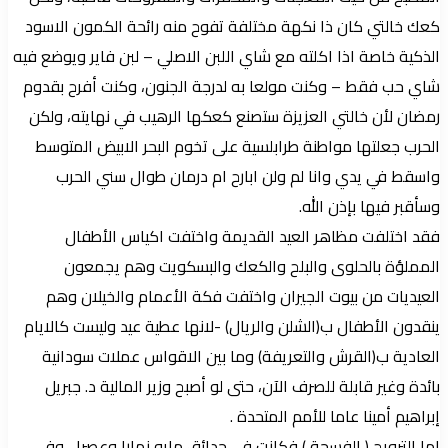
كعك خالتي كان ذا نكهة مختلفة تفوح منه رائحة الكمون الاسود
الذكية خاصة اذا اكلته مع شاي اللبن الاصلي – لبن فاير ويوضع فيه
شاي حب فقط – وكنت مولعا به لدرجة الجنون، وكنت أفرح بقدوم
رمضان لأن خالتي العزيزة ستصنع كعكها الرهيب في نهايته، ولكن
الحرب جعلتها مواطنة طرابلسية على تخوم البحر الابيض المتوسط
واسقط في يدي وانا لم ولن ابارح ام درمان طوال سني الحرب
وسأقبر فيها بإذن الله.
فقد اختلفت مظاهر العيد القديمة واختفت اكياس الأطفال
المملؤة بالحلوى والبلح والكعك والبسكويت وهم يجمعون
العيديات من بيوت الجيران واختفت فكة الأعمام والخيلان وهم
ينقدون الأطفال ب(الشلن والريال) -لانها عطية عيد وليست كالايام
العادية ب(القرش والتعريفة) وما بين الاقواس عملات سودانية
بائدة وغير قابلة للصرف الآن، حتى لو أصبح وزير المالية د. جبريل
إبراهيم أمينا عاما للأمم المتحدة .
اما الترويح ( الفسحة ) فكانت في حدائق مايو نهارا وعصرا ، وفي