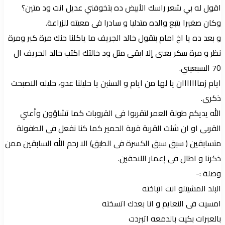
اقول له بي شعر راسك الأبيض ده بتخوفني عديل انت ود متين؟
وكان صغيرا يتبع والده متدليا و سادرا فى معيته للزراعة.
و بعد ده يا اخ امام بتقول خالد الجريف ما ياكلنا حنك مرة كبر ومرة
نظر و مرة سكر يعنى إلا ابقى متل ود خالتك اكتب خالد الجريف ال
70 السبعيني.
ايام زمااااااان يا لها من ايام و السنين يا حليلنا عدو، حليله الاصبحت
ذكرى.
الله يديكم طولة العمر لتقربوا فى القروبات كما تشاؤون وأعني
القربى او ان شئت القربة قربة الحمير كما كنا نفعل فى الطفولة
متسابقين ( سبق سبق الكسرة فى الطبق) الا رحم الله السابقين ممن
ذكرنا و اطال فى إعمار اللاحقين.
وصلة :-
البلد المشيتلو انت اتباخته
امسيت فى النعايم و انا بعدك اتسخته
بالعبرات بكيت بالدمعه اتبردت