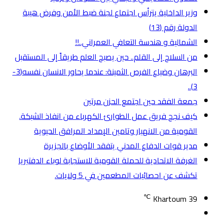
وزير الداخلية يترأس اجتماع لجنة ضبط الأمن وفرض هيبة
الدولة رقم (13)
الشمالية و هندسة التعافي العمراني..!!
من السلاح إلى القلم.. حين يصبح العلم طريقاً إلى المستقبل
البرهان وضياع الفرص الثمينة: عندما يحاور الانسان نفسه(3-
3)..
جمعة الفقد حين اجتمع الحزن مرتين
كيف نجح فريق عمل الطوارئ الكهرباء من انفاذ الشبكة.
القومية من الانهيار وتامين الإمداد المرافق الحيوية
مدير قوات الدفاع المدني يتفقد الأوضاع بالجزيرة
الغرفة الاتحادية للحملة القومية للاستجابة لوباء الدفتيريا
تكشف عن احصائيات المطعمين في 5 ولايات.
℃
Khartoum
39
تسجيل