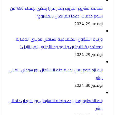
محافظ مشروع الجزيرة يصدر قرارا يقضي بإعفاء 50% من
رسوم خدمات دعما للمزارعين بالمشروع*
نوفمبر 29, 2024
وزيـرة الشـؤون الاجتمـاعيـة تسـتقبل مديـري الحمـاية
بمعـتمديـة اللاجئـين و للوجـود الأجنـبي بنهـر النيـل ‘
نوفمبر 29, 2024
بنك ازخرطوم يعلن بدء مرحله الاستبدال. بور سودان : اماني
ابشر
نوفمبر 30, 2024
بنك الخرطوم يعلن بدء مرحله الاستبدال. بور سودان : اماني
ابشر