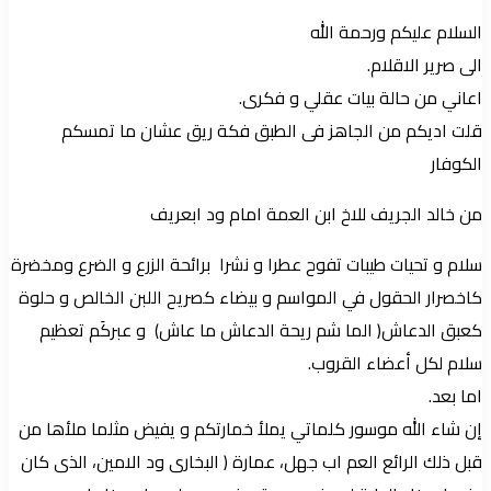
بريدا
السلام عليكم ورحمة الله
إلكترونيا
الى صرير الاقلام.
اعاني من حالة بيات عقلي و فكرى.
قلت اديكم من الجاهز فى الطبق فكة ريق عشان ما تمسكم
الكوفار
من خالد الجريف للاخ ابن العمة امام ود ابعريف
سلام و تحيات طيبات تفوح عطرا و نشرا برائحة الزرع و الضرع ومخضرة
كاخصرار الحقول في المواسم و بيضاء كصريح اللبن الخالص و حلوة
كعبق الدعاش( الما شم ريحة الدعاش ما عاش) و عبركَم تعظيم
سلام لكل أعضاء القروب.
اما بعد.
إن شاء الله موسور كلماتي يملأ خمارتكم و يفيض مثلما ملأها من
قبل ذلك الرائع العم اب جهل، عمارة ( البخارى ود الامين، الذى كان