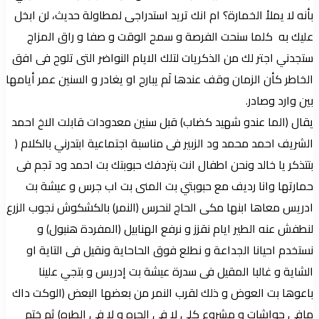
بأنه لا يملأ الخمارة؟ ام انك تريد استدراجى لمطاولة حديث، لن ابخل
عليك به كلما سنحت الفرصة و سمح الوقت و صفا و راق المزاج
ستجدني اجتر لك من الذكريات لتلك الايام النواضر التى تلوح فى افق
الخاطر كأن الزمان وقف عندها لَم يبارح او يغادر و السنين عمر أيامها
بين وارد وصادر.
يقال (الما عندو شهيد كضاب) قبل سنين معدودات قابلت الاخ احمد
الشريف احمد محمد ود الزبير فى مناسبة اجتماعية ابتدرني بالكلام (
بتتذكر يا خالد ونحن اطفال انت بتردفك حبوبتك بت احمد ود تجم فى
حمارتها وانا رديف مع حبوبتي بت المنى بت اب جرس و عيشة بت
ادريس معاها ابنها مكى الحاج لنحرس (النمر) بالكشكوش نجوب الزرع
لنطفش عنه الطير ايام نقزز و نرفع الهنابيل (المفردة هنبول) و
نستخدم احيانا الجداعة و نطلع فوق الحاحاية ونقيل فى التاية او
الشاية و غالبا المقيل فى سدرة عيشة بت إدريس و بتجي علينا
باعوها بت العوض و ذلك لقرب النمر من بعضها البعض (الوكت داك
مافي حواشات و مشروع كلى لا فى الحره و لا فى الطره) ثم ختم