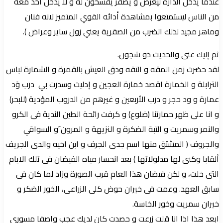
عندما يدخل الدارة ليعرض و يصقر يفسحون له و لا يدخل احد معه
من الناس ليستمتعوا بمشاهدة أدائه القوي المتميز لانه فنان
وماهر مجيد لذلك الضرب من الصقرية يعني زول ساير وعراض ).
ثم إليك عنى والحديث ذو شجون.
لقد حضرت زمن المقه و التقه ودق العيش بالقمرة و الشمارة لباس
الترابلة و الخمارة اقصد خمارة العجين و إدليت وسدرت بي درب وَد
عمارة و ود حجر و درب الأربعين و غيرهم من الدروب المؤدية (للبحر)
و انا على ظهر حمارتنا (ضلوع) و كرفت رائحة الطين الندية فى الكرو
والنمر وسمريت و التبة الضكرة و النزيهة و المرون َو السواقي
والجروف ( المشتق منها اسم جدى الجرف و ابن اخيه والدى الجريف
ألقابا وكنى لها مدلولاتها ) بعد انحسار مياه الفيضان فى تلك الايام
التى خلت، و لكن فيضان هذا العام قرب الصورة وزاد لما كان فى
سابق العهد. وعمت فى خيران حوض كلى الزراعى، الخور الضكر و
خيران سمريت وخور الخاسة.
ابعد هذا اذا انا قلت زرعت و حصدت كان لديك عجب واصفا مسوري