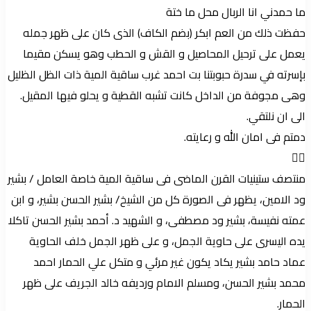
ما حمدني انا الربال محل ما ختة
حفظت ذلك من العم ابكر (بضم الكاف) الذى كان على ظهر جمله
يعمل على ترحيل المحاصيل و القش و الحطب وهو يسكن مقيما
بإسرته في سدرة حبوبتنا بت احمد غرب ساقية المية ذات الظل الظليل
وهى مجوفة من الداخل كانت تشبه القطية و يحلو فيها المقيل.
الى ان نلتقي.
دمتم فى امان الله و رعايته.
👆🏼
منتصف ستينيات القرن الماضى فى ساقية المية خاصة العامل / بشير
ود الامين، يظهر فى الصورة كل من الشيخ/ بشير الحسن بشير، و ابن
عمته نفيسة، بشير ود مصطفى، و الشهيد د. أحمد بشير الحسن تاكلا
يده اليسرى على حاوية الجمل، و على ظهر الجمل خلف الحاوية
عماد حامد بشير يكاد يكون غير مرئي و متكل علي الحمار احمد
محمد بشير الحسن، ومسلم الامام ورديفه خالد الجريف على ظهر
الحمار.