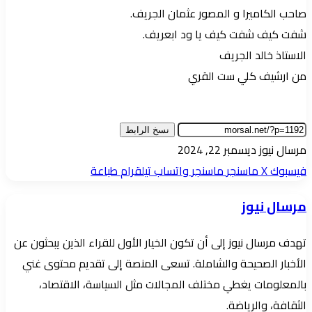
صاحب الكاميرا و المصور عثمان الجريف.
شفت كيف شفت كيف يا ود ابعريف.
الاستاذ خالد الجريف
من ارشيف كلي ست القري
نسخ الرابط
أرسل
مرسال نيوز
ديسمبر 22, 2024
بريدا
فيسبوك
‫X
ماسنجر
ماسنجر
واتساب
تيلقرام
طباعة
إلكترونيا
مرسال نيوز
تهدف مرسال نيوز إلى أن تكون الخيار الأول للقراء الذين يبحثون عن
الأخبار الصحيحة والشاملة. تسعى المنصة إلى تقديم محتوى غني
بالمعلومات يغطي مختلف المجالات مثل السياسة، الاقتصاد،
الثقافة، والرياضة.