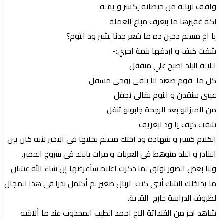
واقف ترباله من حيضانه يكسر و يمله
لكة غفيرها ما بيعرف مباع العملة
يا اخ مسلم دحين ده ما شعر جدنا بشير ود التوم؟
شفت كيف و اردفها بنمة اخري:-
الليلة البلد اصبح علي متقفل
كل ما اقوم صعيد انا بلقى روحى مسفل
عيني سنقدن و النوم بقالي تجفل
من الميزانو بعد الرجحة جابولو تنفل
شفت كيف يا ود ابعريف.
الكلام كتييير و شهادة ود اختك مسلم بخليها في الاخير لأنه كان بين
البنادر و البلد متوهط فى العربات و مرات بالبلد فى سروج الحمير.
ولنا بعض الصور توثق لما ذكرت اعلاه سأعرضها إن شاء الله عشان
ما يداخلك الشك أننى كنت تربال صغير لم أكتمل بدرا فى هذا المجال
لظروف الدراسة خارج القرية.
شاهد آخر من القنداتة الاخ احمد الطيب المجذوب عند ما ألاقيه