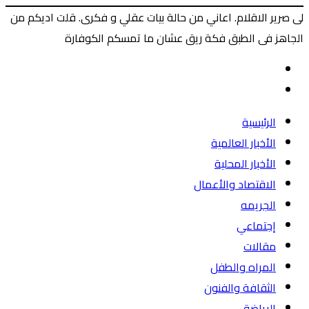
لى صرير الاقلام. اعاني من حالة بيات عقلي و فكرى. قلت اديكم من
الجاهز فى الطبق فكة ريق عشان ما تمسكم الكوفارة
‫X
طباعة
ماسنجر
ماسنجر
فيسبوك
المقال
السابق
المقال
التالي
الرئيسية
الأخبار العالمية
الأخبار المحلية
الاقتصاد والأعمال
الجريمه
إجتماعي
مقالات
المراه والطفل
الثقافة والفنون
الرياضة