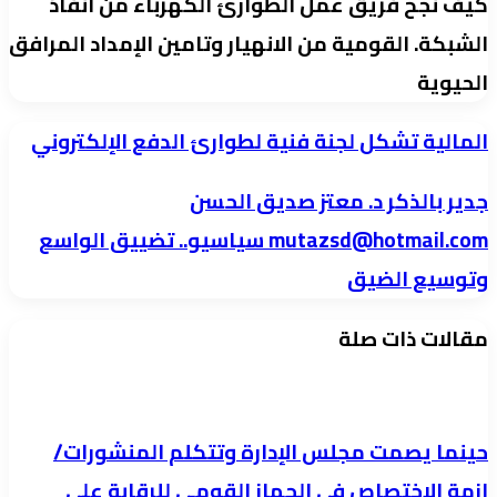
كيف نجح فريق عمل الطوارئ الكهرباء من انفاذ
الشبكة. القومية من الانهيار وتامين الإمداد المرافق
الحيوية
المالية
المالية تشكل لجنة فنية لطوارئ الدفع الإلكتروني
تشكل
جدير
جدير بالذكر د. معتز صديق الحسن
لجنة
بالذكر
mutazsd@hotmail.com سياسيو.. تضييق الواسع
فنية
د.
لطوارئ
وتوسيع الضيق
معتز
الدفع
صديق
مقالات ذات صلة
الإلكتروني
الحسن
mutazsd@hotmail.com
سياسيو..
حينما يصمت مجلس الإدارة وتتكلم المنشورات/
تضييق
ازمة الاختصاص في الجهاز القومي للرقابة على