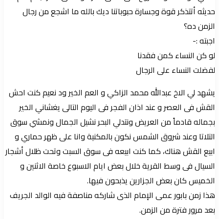
حديثه أتتذكر قوة وجسارة حبوباتنا ديك بالله ما اشجع من رجال
الزمن ده؟
اجبته :-
لو كن النساء كمن فقدنا
لفضلت النساء على الرجال
يشهد لي الاخ عبدالله محمد الزاكي و العم الخير ود نعيم كنت احش
القش فى العصر و عند اذان الفجر فى اليوم التالى يغشاني الخير
بجماله قادماً من العريض ونتدلي البحر نشيل الجمال ونمشي سوق
التلاتا وعند شروق الشمس نكون بالمكنية وانا على ظهر حماري و
ابيع القش هناك، كما كنت ابيعه فى سوق السبت وتحت ظلال أشجار
السيال فى وسط القرية خلال بعض ايام الاسبوع خاصة الاثنين و
الخميس كان بعض الجزارين يذبحون فيها.
هذا زمن بابور عمى الإمام الذى شاركه مناصفة فيه الوالد الجريف
بعد مرور فترة من الزمن.