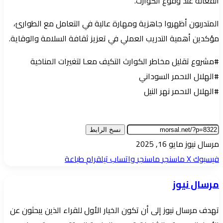
الفعالة عند وقوع الكوارث.
المتدربون أظهروا جاهزية ومهارة عالية في التعامل مع الطوارئ،
مؤكدين أهمية التدريب العملي في تعزيز ثقافة السلامة والوقاية.
#مشروع تقليل مخاطر الكوارث التكيف معـا لتغيرات المناخية
#الهلال الاحمر السوداني
#الهلال الاحمر نهر النيل
نسخ الرابط
أرسل
مرسال نيوز
مايو 16, 2025
بريدا
فيسبوك
‫X
ماسنجر
ماسنجر
واتساب
تيلقرام
طباعة
إلكترونيا
مرسال نيوز
تهدف مرسال نيوز إلى أن تكون الخيار الأول للقراء الذين يبحثون عن