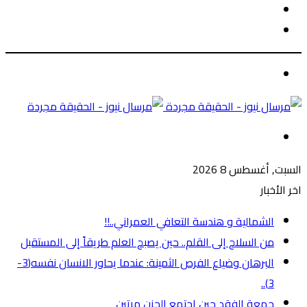
الوضع
بحث
المظلم
عن
الوضع
المظلم
القائمة
السبت, أغسطس 8 2026
اخر الأخبار
الشمالية و هندسة التعافي العمراني..!!
من السلاح إلى القلم.. حين يصبح العلم طريقاً إلى المستقبل
البرهان وضياع الفرص الثمينة: عندما يحاور الانسان نفسه(3-
3)..
جمعة الفقد حين اجتمع الحزن مرتين