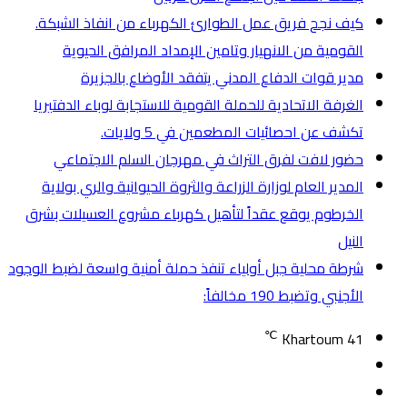
كيف نجح فريق عمل الطوارئ الكهرباء من انفاذ الشبكة.
القومية من الانهيار وتامين الإمداد المرافق الحيوية
مدير قوات الدفاع المدني يتفقد الأوضاع بالجزيرة
الغرفة الاتحادية للحملة القومية للاستجابة لوباء الدفتيريا
تكشف عن احصائيات المطعمين في 5 ولايات.
حضور لافت لفرق التراث في مهرجان السلم الاجتماعي
المدير العام لوزارة الزراعة والثروة الحيوانية والري بولاية
الخرطوم يوقع عقداً لتأهيل كهرباء مشروع العسيلات بشرق
النيل
شرطة محلية جبل أولياء تنفذ حملة أمنية واسعة لضبط الوجود
الأجنبي وتضبط 190 مخالفاً:
℃
Khartoum
41
تسجيل
مقال
الدخول