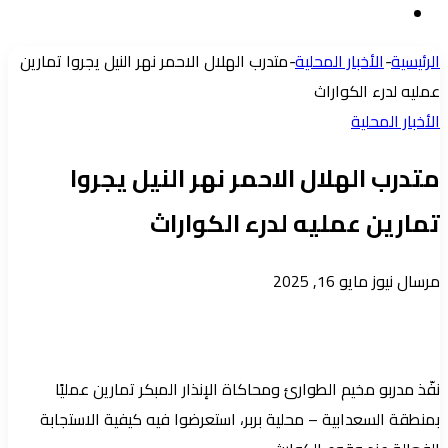
إضافة
عشوائي
عمود
الرئيسية
-
الأخبار المحلية
-
متدرب الهلال الاحمر نهر النيل يجروا تمارين
جانبي
عمليه لدرء الكواراث
الأخبار المحلية
متدرب الهلال الاحمر نهر النيل يجروا
تمارين عمليه لدرء الكواراث
أرسل
مرسال نيوز
مايو 16, 2025
بريدا
إلكترونيا
نفّذ مدربو مخيم الطوارئ ومحاكاة الإنذار المبكر تمارين عمليًا
بمنطقة السعدابية – محلية بربر، استعرضوا فيه كيفية الاستجابة