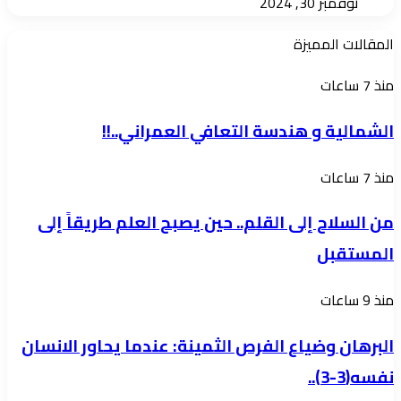
نوفمبر 30, 2024
المقالات المميزة
الشمالية
منذ 7 ساعات
و
الشمالية و هندسة التعافي العمراني..!!
هندسة
التعافي
من
منذ 7 ساعات
العمراني..!!
السلاح
من السلاح إلى القلم.. حين يصبح العلم طريقاً إلى
إلى
المستقبل
القلم..
حين
البرهان
منذ 9 ساعات
يصبح
وضياع
العلم
البرهان وضياع الفرص الثمينة: عندما يحاور الانسان
الفرص
طريقاً
نفسه(3-3)..
الثمينة:
إلى