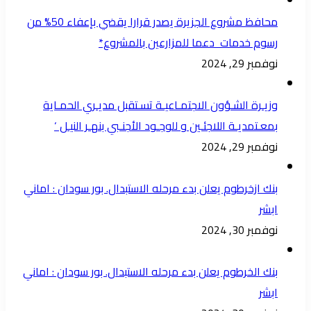
محافظ مشروع الجزيرة يصدر قرارا يقضي بإعفاء 50% من
رسوم خدمات دعما للمزارعين بالمشروع*
نوفمبر 29, 2024
وزيـرة الشـؤون الاجتمـاعيـة تسـتقبل مديـري الحمـاية
بمعـتمديـة اللاجئـين و للوجـود الأجنـبي بنهـر النيـل ‘
نوفمبر 29, 2024
بنك ازخرطوم يعلن بدء مرحله الاستبدال. بور سودان : اماني
ابشر
نوفمبر 30, 2024
بنك الخرطوم يعلن بدء مرحله الاستبدال. بور سودان : اماني
ابشر