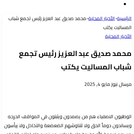
إضافة
عشوائي
عمود
الرئيسية
-
الأخبار المحلية
-
محمد صديق عبد العزيز رئيس تجمع شباب
جانبي
المساليت يكتب
الأخبار المحلية
محمد صديق عبد العزيز رئيس تجمع
شباب المساليت يكتب
أرسل
مرسال نيوز
مايو 4, 2025
بريدا
إلكترونيا
الوطنيون الاصفياء هم من يصمدون ويثبتون في المواقف الحرِجه
ويساندون دوماً الحق ولا تتناوشهم الضعضعة والتخاذل ولا ييأسون