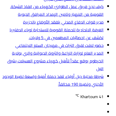
كيف نجح فريق عمل الطوارئ الكهرباء من انفاذ الشبكة.
القومية من الانهيار وتامين الإمداد المرافق الحيوية
مدير قوات الدفاع المدني يتفقد الأوضاع بالجزيرة
الغرفة الاتحادية للحملة القومية للاستجابة لوباء الدفتيريا
تكشف عن احصائيات المطعمين في 5 ولايات.
حضور لافت لفرق التراث في مهرجان السلم الاجتماعي
المدير العام لوزارة الزراعة والثروة الحيوانية والري بولاية
الخرطوم يوقع عقداً لتأهيل كهرباء مشروع العسيلات بشرق
النيل
شرطة محلية جبل أولياء تنفذ حملة أمنية واسعة لضبط الوجود
الأجنبي وتضبط 190 مخالفاً:
℃
Khartoum
41
تسجيل
مقال
الدخول