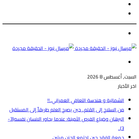
الوضع
بحث
المظلم
عن
الوضع
المظلم
القائمة
السبت, أغسطس 8 2026
اخر الأخبار
الشمالية و هندسة التعافي العمراني..!!
من السلاح إلى القلم.. حين يصبح العلم طريقاً إلى المستقبل
البرهان وضياع الفرص الثمينة: عندما يحاور الانسان نفسه(3-
3)..
جمعة الفقد حين اجتمع الحزن مرتين