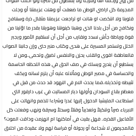
من روح ورحمة الله وفرجة ولا يقنطون من نصره ولو احتلت القوات
المجرمة كل اراضي الوطن ما ضعفت أو وهنت عزيمتنا أو وجلت
قلوبنا ولا انتكصت او هانت او تراجعت عزيمتنا مثقال ذرة وسننافح
ونكافح من أجل بلدنا الذي وهبنا كينونتنا وهويتنا بقدر ما اؤتينا من
قوة ورباطة جأش نسدد ونقارب من أجل أن تستقيم الأمور ويجبر
الخلل وتستمر المسيرة على هدى وكتاب منير حتى وإن جانبنا الصواب
فالعاطفة اقوى والقلب يحزن والانفس تضيق وتحمى..ومن لا
يستطيع أن يندرج ويسلك في صف الحق في هذه اللحظه الحاسمة
والحساسة في مصير الوطن ومٱلاته عليه أن يلزم لسانه ويكف
تثبيطه وتخذيله..فما يحدث الام في النهود قد حدث من قبل في
معظم بقاع السودان وأولها ديار المساليت في غرب دارفور التي
استطاعت المليشيا الدخول إليها غدرا وشراءا للذمم وانهالت على
الابرياء ضرباً وتنكيلاً وتعذيباً وقتلاً وسحلاً وسرقة ونهب وفعلت كل
الأفاعيل القذره.. فهل بقيت في أماكنها ام انهزمت وذاقت الموت؟
فالمجرمون لا شجاعة أو رجولة أو فراسة لهم ولا عقيدة من اخلاق