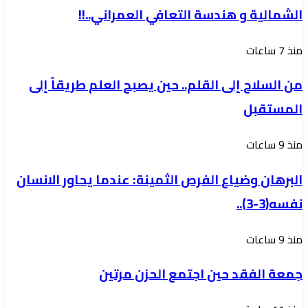
الشمالية و هندسة التعافي العمراني..!!
هندسة
التعافي
من
منذ 7 ساعات
العمراني..!!
السلاح
من السلاح إلى القلم.. حين يصبح العلم طريقاً إلى
إلى
المستقبل
القلم..
حين
البرهان
منذ 9 ساعات
يصبح
وضياع
العلم
البرهان وضياع الفرص الثمينة: عندما يحاور الانسان
الفرص
طريقاً
نفسه(3-3)..
الثمينة:
إلى
عندما
المستقبل
جمعة
منذ 9 ساعات
يحاور
الفقد
الانسان
جمعة الفقد حين اجتمع الحزن مرتين
حين
نفسه(3-
اجتمع