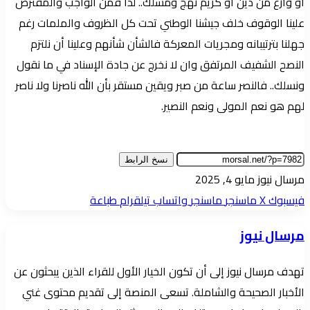
او وازع من دين أو كريم نهج ومسلك.. لذا فمن الواجب والمفترض
علينا الوقوف خلف جيشنا الوطني تحت كل الظروف والملمات رغم
جهلنا بترتيبانه ومجريات المعركة فالشأن شأنهم وعلينا أن نلتزم
النصح الشفيف المرتفق وان لا نخرج عن جادة الإسناد في ما نقول
ونسلك.. فالنصر ساعة من صبر ويقين مستقر بأن الله ناصرنا ولا ناصر
لهم هو نعم المولى ونعم النصير.
نسخ الرابط
أرسل
مرسال نيوز
مايو 4, 2025
بريدا
فيسبوك
‫X
ماسنجر
ماسنجر
واتساب
تيلقرام
طباعة
إلكترونيا
مرسال نيوز
تهدف مرسال نيوز إلى أن تكون الخيار الأول للقراء الذين يبحثون عن
الأخبار الصحيحة والشاملة. تسعى المنصة إلى تقديم محتوى غني