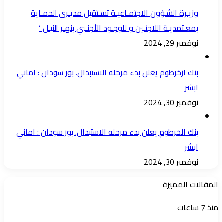
وزيـرة الشـؤون الاجتمـاعيـة تسـتقبل مديـري الحمـاية
بمعـتمديـة اللاجئـين و للوجـود الأجنـبي بنهـر النيـل ‘
نوفمبر 29, 2024
بنك ازخرطوم يعلن بدء مرحله الاستبدال. بور سودان : اماني
ابشر
نوفمبر 30, 2024
بنك الخرطوم يعلن بدء مرحله الاستبدال. بور سودان : اماني
ابشر
نوفمبر 30, 2024
المقالات المميزة
الشمالية
منذ 7 ساعات
و