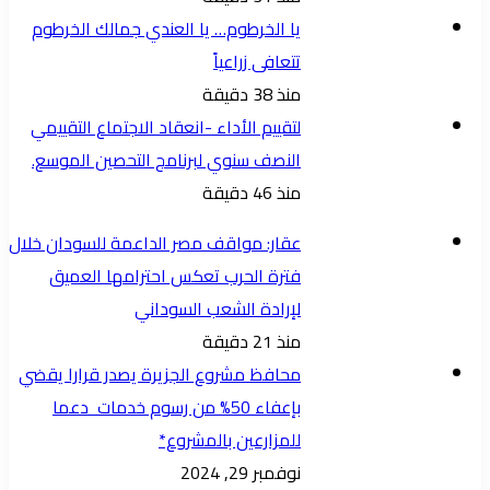
يا الخرطوم… يا العندي جمالك الخرطوم
تتعافى زراعياً
منذ 38 دقيقة
لتقييم الأداء -انعقاد الاجتماع التقييمي
النصف سنوي لبرنامج التحصين الموسع.
منذ 46 دقيقة
عقار: مواقف مصر الداعمة للسودان خلال
فترة الحرب تعكس احترامها العميق
لإرادة الشعب السوداني
منذ 21 دقيقة
محافظ مشروع الجزيرة يصدر قرارا يقضي
بإعفاء 50% من رسوم خدمات دعما
للمزارعين بالمشروع*
نوفمبر 29, 2024