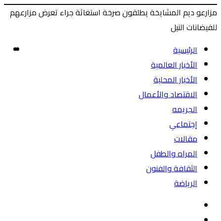
مزارعو ديم المشايخة يطلقون صرخة استغاثة جراء تعرض مزارعهم
للفيضانات النيل
‫X
طباعة
ماسنجر
ماسنجر
فيسبوك
ال
ال
الرئيسية
ال
ال
الأخبار العالمية
الأخبار المحلية
الاقتصاد والأعمال
الجريمه
إجتماعي
مقالات
المراه والطفل
الثقافة والفنون
الرياضة
الوضع
بحث
المظلم