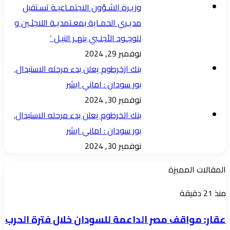
وزيـرة الشـؤون الاجتمـاعيـة تسـتقبل
مديـري الحمـاية بمعـتمديـة اللاجئـين و
للوجـود الأجنـبي بنهـر النيـل ‘
نوفمبر 29, 2024
بنك ازخرطوم يعلن بدء مرحله الاستبدال.
بور سودان : اماني ابشر
نوفمبر 30, 2024
بنك الخرطوم يعلن بدء مرحله الاستبدال.
بور سودان : اماني ابشر
نوفمبر 30, 2024
المقالات المميزة
عقار:
منذ 21 دقيقة
مواقف
عقار: مواقف مصر الداعمة للسودان خلال فترة الحرب
مصر