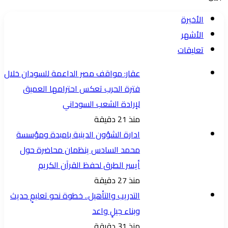
الأخيرة
الأشهر
تعليقات
عقار: مواقف مصر الداعمة للسودان خلال
فترة الحرب تعكس احترامها العميق
لإرادة الشعب السوداني
منذ 21 دقيقة
ادارة الشؤون الدينية بامبدة ومؤسسة
محمد السادس ينظمان محاضرة حول
أيسر الطرق لحفظ القرآن الكريم
منذ 27 دقيقة
التدريب والتأهيل.. خطوة نحو تعليمٍ حديث
وبناء جيلٍ واعد
منذ 31 دقيقة