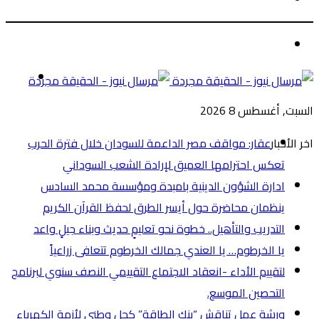
عن
الوضع
المظلم
القائم
السبت, أغسطس 8 2026
اخر الأخبار
عقار: مواقف مصر الداعمة للسودان خلال فترة الحرب
تعكس احترامها العميق لإرادة الشعب السوداني
ادارة الشؤون الدينية بامبدة ومؤسسة محمد السادس
ينظمان محاضرة حول أيسر الطرق لحفظ القرآن الكريم
التدريب والتأهيل.. خطوة نحو تعليمٍ حديث وبناء جيلٍ واعد
يا الخرطوم… يا العندي جمالك الخرطوم تتعافى زراعياً
لتقييم الأداء -انعقاد الاجتماع التقييمي النصف سنوي لبرنامج
التحصين الموسع.
ورشة عمل تناقش “بنك الطاقة” كحل وطني لأزمة الكهرباء