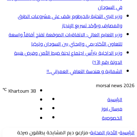
في السودان
وزير البنى التحتية بالخرطوم يقف على مشروعات الطرق
والمصارف ويؤكد تسريع الإنجاز
وزير التعليم العالي: الاتفاقيات الموقعة تفتح آفاقاً واسعة
للتعاون الأكاديمي والبحثي بين السودان وتركيا
وزير الداخلية يترأس اجتماع لجنة ضبط الأمن وفرض هيبة
الدولة رقم (13)
الشمالية و هندسة التعافي العمراني..!!
morsal news 2026
℃
Khartoum
38
الرئيسية
تسجيل
مرسال نيوز
مقال
الدخول
الخصوصية
إضافة
عشوائي
عمود
زر
الرئيسية
-
الأخبار المحلية
-
مزارعو ديم المشايخة يطلقون صرخة
جانبي