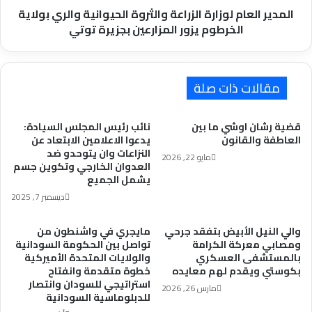
يزور
المدير العام لوزارة الزراعة والثروة الحيوانية والري بولاية
المزارعين
الخرطوم يزور المزارعين بجزيرة توتي
بجزيرة
توتي
مقالات ذات صلة
قضية رشان اوشي ما بين
نائب رئيس المجلس السيادة:
العاطفة والقانون
يدعوا الاعلامين الابتعاد عن
النزاعات وان يتوحدو ضد
مايو 22, 2026
العدوان الخارجي وتكوين جسم
يشمل الجميع
ديسمبر 7, 2025
والي النيل الأبيض بتفقد جرحي
مايجري في واشنطون من
ومصابي معركة الكرامة
تواصل بين الحكومة السودانية
بالمستشفى العسكري
والولايات المتحدة الأميركية
بكوستي ويقدم لهم معايده
خطوة متقدمة وانفتاح
استراتيجي للسودان وانتصار
مارس 26, 2026
للدبلوماسية السودانية