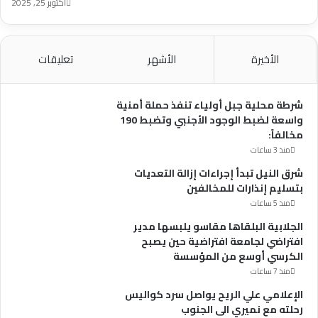
أكتوبر 25, 2025
الأخيرة
الأشهر
تعليقات
شرطة محلية جبل أولياء تنفذ حملة أمنية
واسعة لضبط الوجود الأجنبي وتضبط 190
مخالفاً:
منذ 3 ساعات
شرق النيل تبدأ إجراءات إزالة التعديات
بتسليم إنذارات للمخالفين
منذ 5 ساعات
الجلابية البلقاها مقاسو يلبسها ​مدير
افتراضي لجامعة افتراضية حين يصبح
الكرسي أوسع من المؤسسة
منذ 7 ساعات
الإعلامي علي الريح يواصل سرد كواليس
رحلته مع نميري الى الجنوب