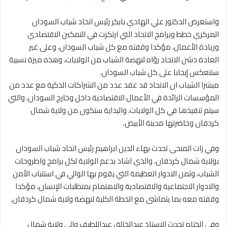
واستعرض الدكتور علي الهادي بابكر رئيس اتحاد شباب السودان
المركزي خطط وبرامج الاتحاد التي ارتكزت في التمكين الاقتصادي
وريادة الأعمال، مؤكدا وقفته مع كل شباب السودان، وعلى غير
العادة دشن الاتحاد رؤاه لنهضة الشباب من الولايات، وهذه ميزة نسبية
ستنعكس إيجابا على كل شباب السودان.
مبشرا الشباب ان الاتحاد قد عقد عدد من الشراكات الذكية مع عدد من
المؤسسات الرائدة في الأعمال الاقتصادية داخل وخارج السودان، والتي
سيتم تنفيذها في كل الولايات، والبداية ستكون من ولاية شمال
كردفان وحاضرتها مدينة الأبيض.
وفي زات المنحى تحدث بهاء الدين ابراهيم رئيس اتحاد شباب السودان
بولاية شمال كردفان، والذي اشاد بدعم الولاية لكل برامج واطروحات
الشباب، وثمن الادوار العظيمة التي يقوم بها الوالي في استتباب الأمن
والادوار الاجتماعية والاقتصادية والاهتمام بمتطلبات الإنسان، مؤكدا
وقفته معه بما يتماشى مع الخطة الكلية لنهضة ولاية شمال كردفان.
وفي الختام تحدث الاستاذ عبدالخالق عبداللطيف والي ولاية شمال