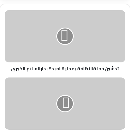
تدشين
حملةالنظافة
بمحلية
امبدة
بدارالسلام
الكبري
تدشين حملةالنظافة بمحلية امبدة بدارالسلام الكبري
المدير
العام
لوزارة
الزراعة
والثروة
الحيوانية
والري
بولاية
الخرطوم