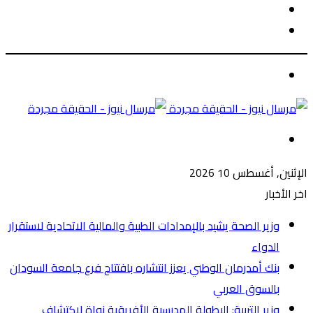
الوضع
بحث
المظلم
عن
الوضع
المظلم
القائمة
الإثنين, أغسطس 10 2026
اخر الأخبار
وزير الصحة يشيد بالإمدادات الطبية والمالية الاتحادية لاستقرار
الدواء
بنك أمدرمان الوطني يعزز انتشاره بافتتاح فرع جامعة السودان
بالسوق العربي
وزير التربية: البطولة المدرسية الأفريقية نواة لاكتشاف