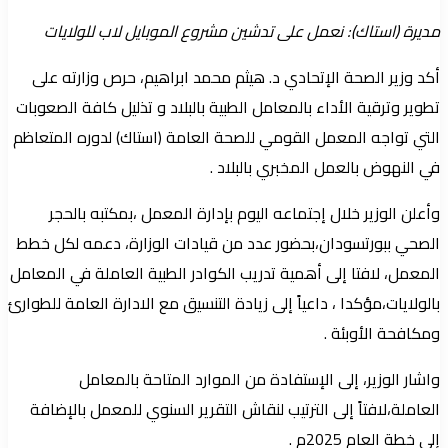
مديرة (استاك): نعمل على تدشين مشروع الموبايل لاب للولايات
أكد وزير الصحة الإتحادي د. هيثم محمد ابراهيم، حرص وزارته على
تطوير وترقية الأداء بالمعامل الطبية بالبلاد و تذليل كافة الصعوبات
التي تواجه المعمل القومي للصحة العامة (استاك) لدوره المتعاظم
في النهوض بالعمل المخبري بالبلاد .
وأعلن الوزير خلال إجتماعه اليوم بإدارة المعمل ،بمكتبه بالحجر
الصحي ببورتسودان،بحضور عدد من قيادات الوزارة، دعمه لكل خطط
المعمل، لافتا إلى أهمية تدريب الكوادر الطبية العاملة في المعامل
بالولايات،مؤكدا ، داعياً إلى زيادة التنسيق مع الادارة العامة للطوارئ
ومكافحة الأوبئة .
واشار الوزير، إلى الإستفادة من الموارد المتاحة بالمعامل
العاملة،لافتاً إلى الترتيب لنقاش التقرير السنوي للمعمل بالإضافة
إلى خطة العام 2025م .