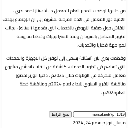
من جانبها اوضحت المدير العام للمعمل د. شاهيناز احمد بدري ،
اهمية دور المعمل في هذة المرحلة ،مشيرة إلى ان الإجتماع بهدف
النقاش حول كيفية النهوض بالخدمات التي يقدمها (استاك) ، بجانب
تطوير المعامل بالسودان وفقا لاستراتيجيات وخطط مدروسة،
لمواجهة قضايا والتحديات.
وقطعت بدري،بان (استاك) يسعى إلى توفير كل الاجهزة والمعدات
التي تساهم في تطوير الخدمات، كاشفة عن الترتيب لتدشين مشروع
معامل متحركة في الولايات خلال 2025م ، داعيا الوزير لحضور
مناقشة التقرير السنوي للاداء لعام 2024م ومناقشة خطة
العام2025م .
نسخ الرابط
أرسل
مرسال نيوز
ديسمبر 24, 2024