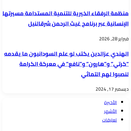
منظمة الرفقاء الخيرية للتنمية المستدامة مسيرتها
الإنسانية عبر برنامج غيث الرحمن شرقالنيل
فبراير 28, 2026
الهندي عزالدين يكتب لو علم السودانيون ما يقدمه
“كرتي” و”هارون” و”نافع” في معركة الكرامة
لنصبوا لهم التماثي
ديسمبر 17, 2024
الأخيرة
الأشهر
تعليقات