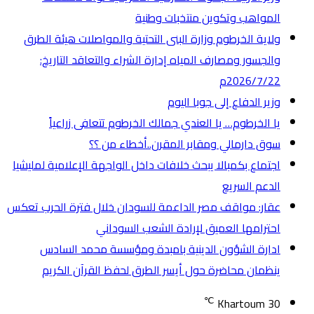
المواهب وتكوين منتخبات وطنية
ولاية الخرطوم وزارة البنى التحتية والمواصلات هيئة الطرق
والجسور ومصارف المياه إدارة الشراء والتعاقد التاريخ:
2026/7/22م
وزير الدفاع إلى جوبا اليوم
يا الخرطوم… يا العندي جمالك الخرطوم تتعافى زراعياً
سوق دارمالي ومقابر المقرن..أخطاء من ؟؟
اجتماع بكمبالا يبحث خلافات داخل الواجهة الإعلامية لمليشيا
الدعم السريع
عقار: مواقف مصر الداعمة للسودان خلال فترة الحرب تعكس
احترامها العميق لإرادة الشعب السوداني
ادارة الشؤون الدينية بامبدة ومؤسسة محمد السادس
ينظمان محاضرة حول أيسر الطرق لحفظ القرآن الكريم
℃
Khartoum
30