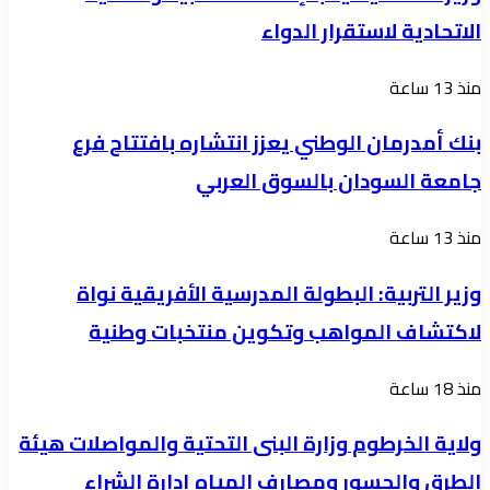
يشيد
الاتحادية لاستقرار الدواء
بالإمدادات
الطبية
بنك
منذ 13 ساعة
والمالية
أمدرمان
الاتحادية
بنك أمدرمان الوطني يعزز انتشاره بافتتاح فرع
الوطني
لاستقرار
جامعة السودان بالسوق العربي
يعزز
الدواء
انتشاره
وزير
منذ 13 ساعة
بافتتاح
التربية:
فرع
وزير التربية: البطولة المدرسية الأفريقية نواة
البطولة
جامعة
لاكتشاف المواهب وتكوين منتخبات وطنية
المدرسية
السودان
الأفريقية
بالسوق
ولاية
منذ 18 ساعة
نواة
العربي
الخرطوم
لاكتشاف
ولاية الخرطوم وزارة البنى التحتية والمواصلات هيئة
وزارة
المواهب
الطرق والجسور ومصارف المياه إدارة الشراء
البنى