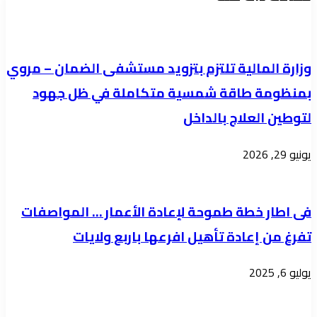
كسر
خطط
بئر
تأمين
11
امتحانات
وزارة المالية تلتزم بتزويد مستشفى الضمان – مروي
الأسرة
الأساس
بمنظومة طاقة شمسية متكاملة في ظل جهود
وهيئة
وشهر
لتوطين العلاج بالداخل
المياه
رمضان
تطمئن
المبارك
يونيو 29, 2026
بعودة
الإمداد
خلال
فى اطار خطة طموحة لإعادة الأعمار … المواصفات
الساعات
تفرغ من إعادة تأهيل افرعها باربع ولايات
القادمة
يوليو 6, 2025