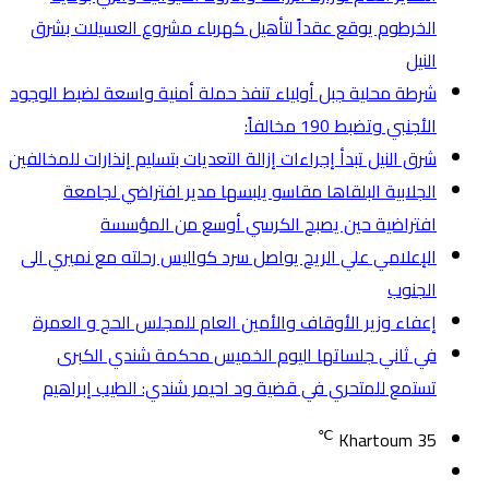
الخرطوم يوقع عقداً لتأهيل كهرباء مشروع العسيلات بشرق
النيل
شرطة محلية جبل أولياء تنفذ حملة أمنية واسعة لضبط الوجود
الأجنبي وتضبط 190 مخالفاً:
شرق النيل تبدأ إجراءات إزالة التعديات بتسليم إنذارات للمخالفين
الجلابية البلقاها مقاسو يلبسها ​مدير افتراضي لجامعة
افتراضية حين يصبح الكرسي أوسع من المؤسسة
الإعلامي علي الريح يواصل سرد كواليس رحلته مع نميري الى
الجنوب
إعفاء وزير الأوقاف والأمين العام للمجلس الحج و العمرة
في ثاني جلساتها اليوم الخميس محكمة شندي الكبرى
تستمع للمتحري في قضية ود احيمر شندي: الطيب إبراهيم
℃
Khartoum
35
تسجيل