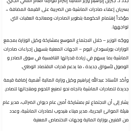
جدد د. جبريل إبراهيم وزير المالية إلتزام موازنة العام المالي الجاري
بسريان إعفاء صادرات الماشية من الضريبة على القيمة المضافة ،،
مؤكداً إهتمام الحكومة بتطوير الصادرات ومعالجة العقبات التي
تواجهها.
ووجّه الوزير – خلال الاجتماع الموسع بمشاركة وكيل الوزارة بمجمع
الوزارات بورتسودان اليوم – الجهات المعنية بتسهيل إجراءات صادرات
الماشية بما يسهم في زيادة قدراتها التنافسية في سوق الصادر و
الوصول لأسواق جديدة ، ما يدعم قدرات الاقتصاد الوطني.
وأكد الأستاذ عبدالله إبراهيم وكيل وزارة المالية أهمية إضافة قيمة
جديدة للصادرات الماشية باتجاه نحو تصنيع اللحوم ومنتجاتها للصادر.
يشار إلى أن الاجتماع تم بمشاركة أمين عام ديوان الضرائب، مدير عام
هيئة الموانئ البحرية، مدير ميناء هيدوب لصادرات الماشية، وعدد
من الفنيين بوزارة المالية وجهات الاختصاص المعنية