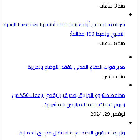
منذ 3 ساعات
شرطة محلية جبل أولياء تنفذ حملة أمنية واسعة لضبط الوجود
الأجنبي وتضبط 190 مخالفاً:
منذ 8 ساعات
مدير قوات الدفاع المدني يتفقد الأوضاع بالجزيرة
منذ ساعتين
محافظ مشروع الجزيرة يصدر قرارا يقضي بإعفاء 50% من
رسوم خدمات دعما للمزارعين بالمشروع*
نوفمبر 29, 2024
وزيـرة الشـؤون الاجتمـاعيـة تسـتقبل مديـري الحمـاية