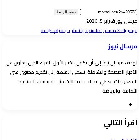
نسخ الرابط
أرسل
مرسال نيوز
فبراير 5, 2026
بريدا
فيسبوك
‫X
ماسنجر
ماسنجر
واتساب
تيلقرام
طباعة
إلكترونيا
مرسال نيوز
تهدف مرسال نيوز إلى أن تكون الخيار الأول للقراء الذين يبحثون عن
الأخبار الصحيحة والشاملة. تسعى المنصة إلى تقديم محتوى غني
بالمعلومات يغطي مختلف المجالات مثل السياسة، الاقتصاد،
الثقافة، والرياضة.
موقع
الويب
أقرأ التالي