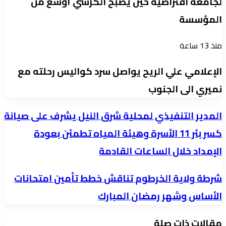
لجامعة افتراضية حين يصبح الكرسي أوسع من
المؤسسة
منذ 13 ساعة
الإعلامي علي الريح يواصل سرد كواليس رحلته مع
نميري الى الجنوب
المدير
المدير التنفيذي لمحلية شرق النيل يشرف على صيانة
التنفيذي
كسر بئر 11 الأسرة وهيئة المياه تطمئن بعودة
لمحلية
الإمداد خلال الساعات القادمة
شرق
النيل
شرطة
شرطة ولاية الخرطوم تناقش خطط تأمين امتحانات
يشرف
ولاية
الأساس وشهر رمضان المبارك
على
الخرطوم
صيانة
مقالات ذات صلة
تناقش