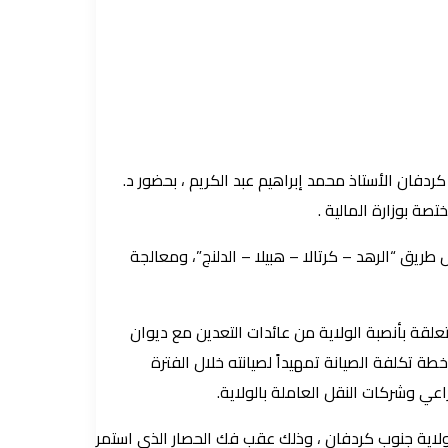
ردفان الأستاذ محمد إبراهيم عبد الكريم ، بحضور د.
صة بوزارة المالية .
ريق “الرهد – كرتالا – هبيلا – الدلنج”، ومعالجة
علقة بأنصبة الولاية من عائدات التعدين مع ديوان
طة تكلفة الصيانة تمهيداً لصيانته خلال الفترة
اعي وشركات النقل العاملة بالولاية.
ولاية جنوب كردفان ، وذلك عقب فك الحصار الذي استمر