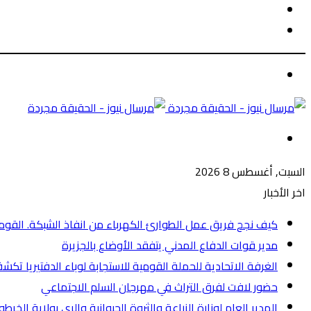
الوضع
بحث
المظلم
عن
الوضع
المظلم
القائمة
السبت, أغسطس 8 2026
اخر الأخبار
كيف نجح فريق عمل الطوارئ الكهرباء من انفاذ الشبكة. القومية 
مدير قوات الدفاع المدني يتفقد الأوضاع بالجزيرة
الغرفة الاتحادية للحملة القومية للاستجابة لوباء الدفتيريا تكشف عن
حضور لافت لفرق التراث في مهرجان السلم الاجتماعي
المدير العام لوزارة الزراعة والثروة الحيوانية والري بولاية الخ