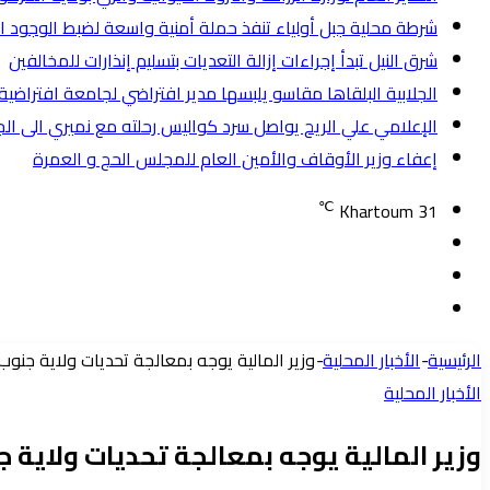
شرطة محلية جبل أولياء تنفذ حملة أمنية واسعة لضبط الوجود الأجنبي وتض
شرق النيل تبدأ إجراءات إزالة التعديات بتسليم إنذارات للمخالفين
الجلابية البلقاها مقاسو يلبسها ​مدير افتراضي لجامعة افترا
الإعلامي علي الريح يواصل سرد كواليس رحلته مع نميري الى ال
إعفاء وزير الأوقاف والأمين العام للمجلس الحج و العمرة
℃
Khartoum
31
تسجيل
مقال
الدخول
إضافة
عشوائي
عمود
الرئيسية
-
الأخبار المحلية
-
وزير المالية يوجه بمعالجة تحديات ولاية جنو
جانبي
الأخبار المحلية
وزير المالية يوجه بمعالجة تحديات ولاية 