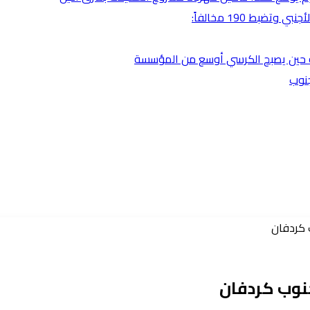
بط 190 مخالفاً:
ضية حين يصبح الكرسي أوسع من المؤسسة
جنوب
ب كردفان
جنوب كردفان