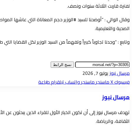
لفترة قاربت الثلاثة سنوات ونصف.
وقال الوالي : “أوضحنا للسيد #الوزير حجم المعاناة التي عاشها الموا
الصحية والتعليمية.
وتابع : “وجدنا تجاوباً كبيراً وتفهماً من السيد الوزير لكل القضايا ا
نسخ الرابط
أرسل
مرسال نيوز
يوليو 7, 2026
بريدا
فيسبوك
‫X
ماسنجر
ماسنجر
واتساب
تيلقرام
طباعة
إلكترونيا
مرسال نيوز
تهدف مرسال نيوز إلى أن تكون الخيار الأول للقراء الذين يبحثون عن 
الثقافة، والرياضة.