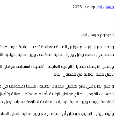
أرسل
مرسال نيوز
يوليو 7, 2026
بريدا
إلكترونيا
الخرطوم مرسال نيوز
وجه د. جبريل إبراهيم #وزير_المالية بمعالجة تحديات ولاية جنوب كردفا
محمد علي جمعة وكيل وزارة المالية المكلف ، وزير المالية بالولاية الأ
وناقش الاجتماع قضايا #الولاية العاجلة ، أهمها : استفادة مواطن الو
ترحيل حصة الولاية من محصول الذرة .
واطلع الوزير على شرح تفصيلي لتحديات الولاية ، مشيداً بصمودها في ف
الحسابات القومي لصالح مواطن الولاية. أما فيما يختص بصيانة وتأهيل طر
القادمة. ووجه وزير المالية الإدارات المختصة لمتابعة عمليات ترحيل 
وأوضح والي #جنوب كردفان أن الاجتماع مع وزير المالية ناقش المبا