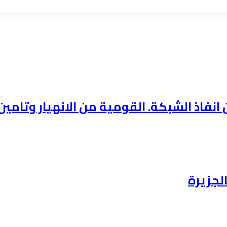
فاذ الشبكة. القومية من الانهيار وتامين 
لجزيرة