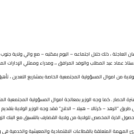
ن العاجلة ، ذلك خلال اجتماعه – اليوم بمكتبه – مع والي ولاية جنوب ك
ستاذ عماد عبد المطلب والوفد المرافق ،، ومدراء وممثلي الإدارات المخت
لاية من اموال المسؤولية المجتمعية الخاصة بمشاريع التعدين ، تأهيل ط
ترة الحصار . كما وجه الوزير بمعالجة اموال المسؤولية المجتمعية المت
يق “الرهد – كرتالا – هبيلا – الدلنج” فقد وجه الوزير الولاية بتقديم خ
محصول الذرة المخصص للولاية من ولاية القضارف بالتنسيق مع البنك الزر
دئ المهمة المتعلقة بالقطاعات الاقتصادية والمعيشية والخدمية في 