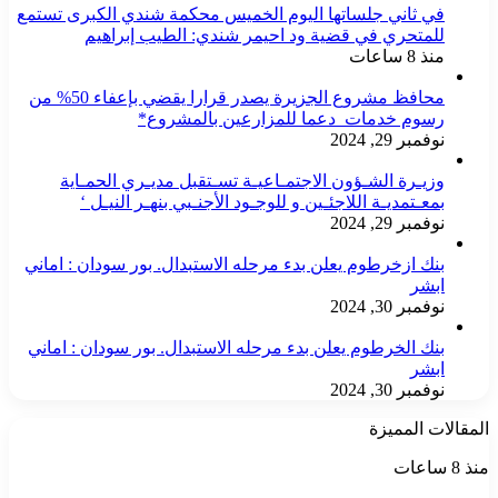
-
في ثاني جلساتها اليوم الخميس محكمة شندي الكبرى تستمع
-
للمتحري في قضية ود احيمر شندي: الطيب إبراهيم
-
منذ 8 ساعات
-
-
محافظ مشروع الجزيرة يصدر قرارا يقضي بإعفاء 50% من
-
رسوم خدمات دعما للمزارعين بالمشروع*
-
نوفمبر 29, 2024
-
-
وزيـرة الشـؤون الاجتمـاعيـة تسـتقبل مديـري الحمـاية
-
بمعـتمديـة اللاجئـين و للوجـود الأجنـبي بنهـر النيـل ‘
-
نوفمبر 29, 2024
-
-
بنك ازخرطوم يعلن بدء مرحله الاستبدال. بور سودان : اماني
-
ابشر
-
-
نوفمبر 30, 2024
-
-
بنك الخرطوم يعلن بدء مرحله الاستبدال. بور سودان : اماني
-
ابشر
-
نوفمبر 30, 2024
-
-
المقالات المميزة
-
-
في
منذ 8 ساعات
-
ثاني