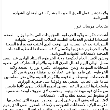
ولايه تدشن عمل الفرق الطبيه المشاركه في امتحان الشهاده
السودانيه
متابعات مرسال نيوز
أشادت حكومة ولاية الخرطوم بالمجهودات التي بذلتها وزارة الصحة
استعدادا لتقديم الخدمات الطبيبة للطلاب الممتحنين لشهادة
السودانية بعد غد السبت، في الوقت الذي أعلنت فيه وزارة الصحة
ولاية الخرطوم جاهزيتها واكتمال كافة استعدادها لتغطية الخدمات
الصحية لامتحانات الشهادة السودانية.
ودشن الامين العام لحكومة ولاية الخرطوم الاستاذ الهادي عبد السيد
ممثل الوالي اليوم اعمال الفرق الطبية والاتيام المشاركة في تغطية
امتحانات الشهادة، وثمن المجهودات الكبيرة لوزارة الصحة ولاية
الخرطوم التي قاموا بها في اعداد كوادر مؤهلة ومدربة من كل
التخصصات الوسيطة والدقيقة والكوادر الفنية، وقال نحن مطمئنين
تماما على الجانب الصحي بعد وقوفنا على جاهزية الوزارة،
واستعدادها لتقديم الدعم الصحي لجميع الطلاب سوى كانوا قادمين
من مكان فيه مهددات بيئية، أو تحسب لأي ظروف اوصدمة نفسية
او سقوط غير متعمد لطلاب اثناء الامتحانات.
لافتا إلى أنه وقف اليوم على إحدى المحاور المهمة التي تستعد بها
حكومة الولاية لامتحانات الشهادة، بالإضافة للمحور الفني الذي يقوم
به المعلمين ومحور السكن والأيواء لطلاب، إضافة إلى محور معالجة