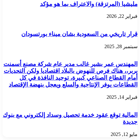
مليشيا (المرتزقة) والاعتراف بما هو مؤكد
-
-
-
فبراير 22, 2026
-
-
-
قرار تاريخي من السعودية بشان ميناء بورتسودان
-
-
سبتمبر 28, 2025
-
-
كهرباء
المهندس عمر بشير غالب مدير عام شركة مصنع أسمنت
قري
بربر،، هناك فرص للنهوض بالبلاد اقتصاديا ولكن التحديات
منطقة
أمام القطاع الصناعي كبيرة، توحيد النافذة في كل
الكربة
-
القطاعات يوفر الإنتاجية والسلع ويعجل بنهضة الإقتصاد
-
-
فبراير 14, 2025
-
-
-
المالية توقع عقود خدمة تحصيل وسداد إلكتروني مع بنوك
-
جديدة
-
-
-
مايو 12, 2025
-