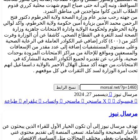
السواقط، ونبه إلى أنه حتى صباح اليوم شهدت محلية كرري قدوم
الطلاب الذين كانوا متواجدين في مناطق التمرد.
من جهته رحب مدير عام وزارة الصحة ولاية الخرطوم دكتور فتح
الرحمن محمد الأمين بزيارة أمين حكومة ولاية الخرطوم، واكد لوالي
ولاية الخرطوم ولحكومة الولاية وادارة الامتحانات جاهزية وزارة
الصحة لسد الثغرة في القطاع الصحي، كاشفا عن أن الوزارة وفرت
أكثر من (٤٠٠) كادر إضافي غير الكوادر العاملة في الرعاية الصحية
وعلى مستوى المستشفيات إضافة إلى عدد مقدر من الإسعافات
والمسعفين ومواقع للإحالة من مراكز الامتحانات المزودة بوحدات
صحية، وأعرب عن تقديره لجميع الكوادر الصحية المشاركة في
الامتحانات.من جهته أكد ممثل الهلال الأحمر بالولاية د.اسماعيل انهم
تحت امرة الوزارة لسد كل الثقرات في كل موقعهم .
نسخ الرابط
أرسل
مرسال نيوز
ديسمبر 27, 2024
بريدا
فيسبوك
‫X
ماسنجر
ماسنجر
واتساب
تيلقرام
طباعة
إلكترونيا
مرسال نيوز
تهدف مرسال نيوز إلى أن تكون الخيار الأول للقراء الذين يبحثون عن
الأخبار الصحيحة والشاملة. تسعى المنصة إلى تقديم محتوى غني
بالمعلومات يغطي مختلف المجالات مثل السياسة، الاقتصاد،