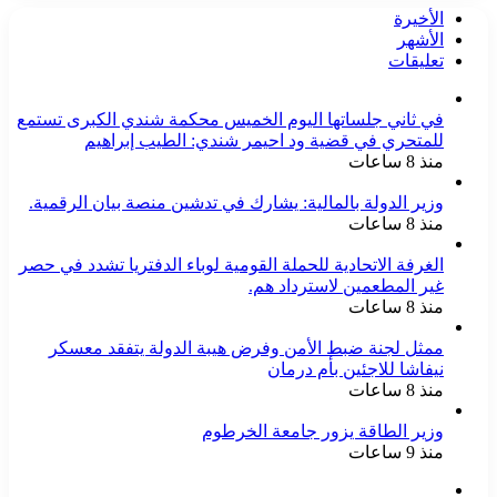
الأخيرة
-
-
الأشهر
-
تعليقات
-
-
-
في ثاني جلساتها اليوم الخميس محكمة شندي الكبرى تستمع
-
للمتحري في قضية ود احيمر شندي: الطيب إبراهيم
-
منذ 8 ساعات
-
-
وزير الدولة بالمالية: يشارك في تدشين منصة بيان الرقمية.
-
منذ 8 ساعات
-
-
الغرفة الاتحادية للحملة القومية لوباء الدفتريا تشدد في حصر
-
غير المطعمين لاسترداد هم.
-
منذ 8 ساعات
-
-
ممثل لجنة ضبط الأمن وفرض هيبة الدولة يتفقد معسكر
-
نيفاشا للاجئين بأم درمان
بقلم
منذ 8 ساعات
/*عثمان
يعقوب
وزير الطاقة يزور جامعة الخرطوم
الدرباي*...
منذ 9 ساعات
-
-